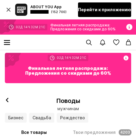
ABOUT YOU App
Перейти к приложению
(152 700)
Финальная летняя распродажа:
02
Д
14
Ч
32
М
19
С
Предложения со скидками до 60%
02
Д
14
Ч
32
М
19
С
Финальная летняя распродажа:
Предложения со скидками до 60%
Поводы
мужчинам
Бизнес
Свадьба
Рождество
Все товары
Твои предложения
4203