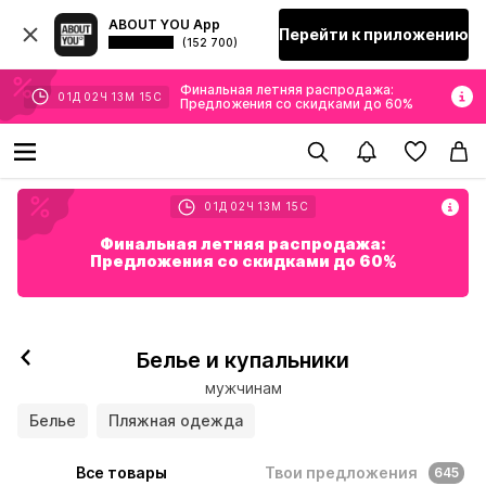
ABOUT YOU App
Перейти к приложению
(152 700)
Финальная летняя распродажа:
01
Д
02
Ч
13
М
13
С
Предложения со скидками до 60%
01
Д
02
Ч
13
М
13
С
Финальная летняя распродажа:
Предложения со скидками до 60%
Белье и купальники
мужчинам
Белье
Пляжная одежда
Все товары
Твои предложения
645