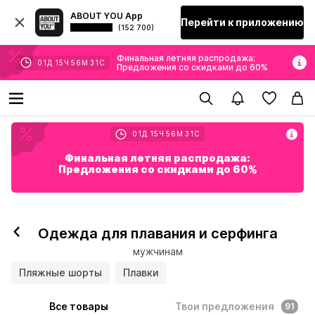
ABOUT YOU App
Перейти к приложению
(152 700)
Финальная летняя распродажа:
01
Д
15
Ч
56
М
31
С
Предложения со скидками до 60%
01
Д
15
Ч
56
М
31
С
Финальная летняя распродажа:
Предложения со скидками до 60%
Одежда для плавания и серфинга
мужчинам
Пляжные шорты
Плавки
Все товары
Твои предложения
91