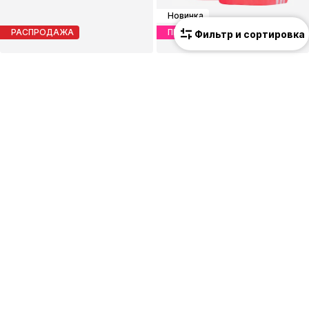
Новинка
РАСПРОДАЖА
ПРЕДЛОЖЕНИЕ
Фильтр и сортировка
ADIDAS PERFORMANCE
ADIDAS SPORTSWEAR
Спортивные плавки
Пляжные шорты
24,90 €
29,67 €
Изначальная цена: 29,90 €
Последняя самая низкая цена:
34,90 €
-15%
Последняя самая низкая цена:
19,92 €