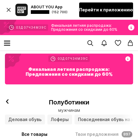
ABOUT YOU App
Перейти к приложению
(152 700)
Финальная летняя распродажа:
03
Д
07
Ч
34
М
38
С
Предложения со скидками до 60%
03
Д
07
Ч
34
М
38
С
Финальная летняя распродажа:
Предложения со скидками до 60%
Полуботинки
мужчинам
Деловая обувь
Лоферы
Повседневная обувь на шн
Все товары
Твои предложения
897