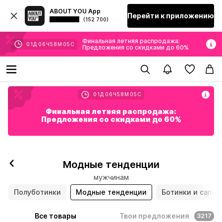
ABOUT YOU App
Перейти к приложению
(152 700)
Финальная летняя распродажа:
01
Д
06
Ч
58
М
03
С
Предложения со скидками до 60%
01
Д
06
Ч
58
М
03
С
Финальная летняя распродажа:
Предложения со скидками до 60%
Модные тенденции
мужчинам
Полуботинки
Модные тенденции
Ботинки и сапог
Все товары
Твои предложения
3217