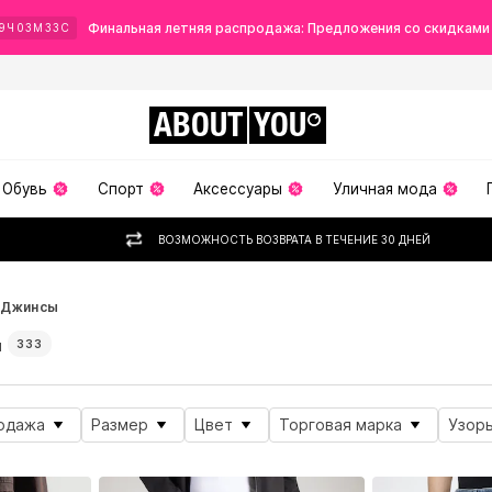
Финальная летняя распродажа: Предложения со скидками
9
Ч
03
М
31
С
ABOUT
YOU
Обувь
Спорт
Аксессуары
Уличная мода
ВОЗМОЖНОСТЬ ВОЗВРАТА В ТЕЧЕНИЕ 30 ДНЕЙ
Джинсы
м
333
одажа
Размер
Цвет
Торговая марка
Узор