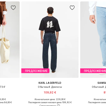
ПРЕДЛОЖЕНИЕ
ПРЕДЛОЖЕНИ
KARL LAGERFELD
SAMS
734'
Обычный Джинсы
Обычный Д
109,92 €
8
9,00 €
Изначальная цена: 229,00 €
Изначальна
размеров
Доступные размеры: 30 x 30, 31 x 31, 32 x 32, 33 x 33, 34 x 34, 35 x 35
Доступно мн
ена:
84,00 €
Последняя самая низкая цена:
109,92 €
Последняя сама