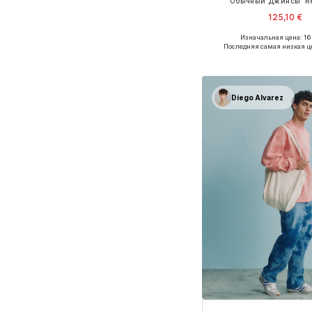
Обычный Джинсы 'Re
125,10 €
Изначальная цена: 16
Доступно множество 
Последняя самая низкая ц
Добавить в ко
Diego Alvarez