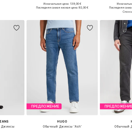
Изначальная цена: 139,00 €
Изначальна
33, 34, 35, 36
Доступно множество размеров
Доступно мн
Последняя самая низкая цена:
92,00 €
Последняя самая
рзину
Добавить в корзину
Добавит
ПРЕДЛОЖЕНИЕ
ПРЕДЛОЖЕНИ
JEANS
HUGO
) Джинсы
Обычный Джинсы 'Ash'
Обычный Д