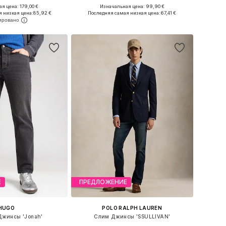
я цена: 179,00 €
Изначальная цена: 99,90 €
ожество размеров
Доступно множество размеров
 низкая цена:
85,92 €
Последняя самая низкая цена:
67,41 €
ь в корзину
Добавить в корзину
Е
ПРЕДЛОЖЕНИЕ
HUGO
POLO RALPH LAUREN
жинсы 'Jonah'
Слим Джинсы 'SSULLIVAN'