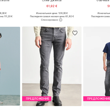
.Maine'
Слим Джинсы
Обычный 
61,92 €
5
9,00 €
Изначальная цена: 129,00 €
Изначальна
размеров
Доступно множество размеров
ена:
111,20 €
Последняя самая низкая цена:
61,92 €
Последняя сама
рзину
Добавить в корзину
Добавит
ПРЕДЛОЖЕНИЕ
ПРЕДЛОЖЕНИ