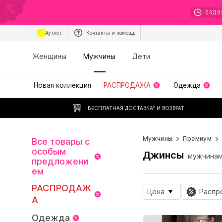
03
Д
0
Аутлет
Контакты и помощь
Женщины
Мужчины
Дети
Новая коллекция
РАСПРОДАЖА
Одежда
БЕСПЛАТНАЯ ДОСТАВКА* И ВОЗВРАТ
Мужчины
Премиум
Все товары с
особым
Джинсы
мужчина
предложени
ем
РАСПРОДАЖ
Цена
Распр
А
Одежда