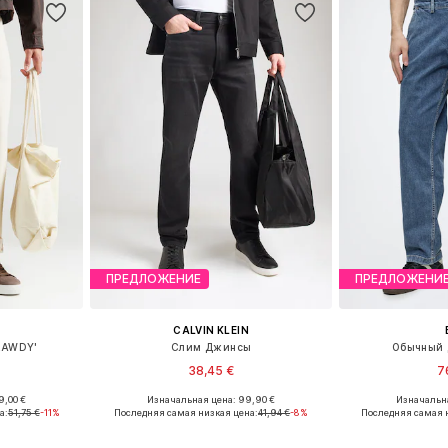
ПРЕДЛОЖЕНИЕ
ПРЕДЛОЖЕНИ
CALVIN KLEIN
RAWDY'
Слим Джинсы
Обычный 
38,45 €
7
9,00 €
Изначальная цена: 99,90 €
Изначальна
Доступные размеры: 30 x 32, 31 x 32, 33 x 32, 34 x 32, 36 x 32
Доступные размеры: 30 x 32, 32 x 32, 33 x 32, 34 x 32, 36 x 32, 38 x 32
Доступно мн
а:
51,75 €
-11%
Последняя самая низкая цена:
41,94 €
-8%
Последняя самая 
рзину
Добавить в корзину
Добавит