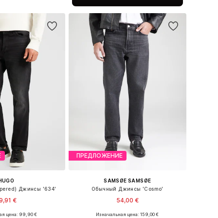
ь в корзину
Е
ПРЕДЛОЖЕНИЕ
HUGO
SAMSØE SAMSØE
pered) Джинсы '634'
Обычный Джинсы 'Cosmo'
9,91 €
54,00 €
я цена: 99,90 €
Изначальная цена: 159,00 €
ожество размеров
Доступные размеры: 32 x 32, 32 x 34, 33 x 32, 34 x 34, 36 x 32, 36 x 34