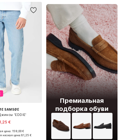
Е
Премиальная
подборка обуви
ØE SAMSØE
жинсы 'EDDIE'
1,25 €
я цена: 159,00 €
ожество размеров
я низкая цена:
81,25 €