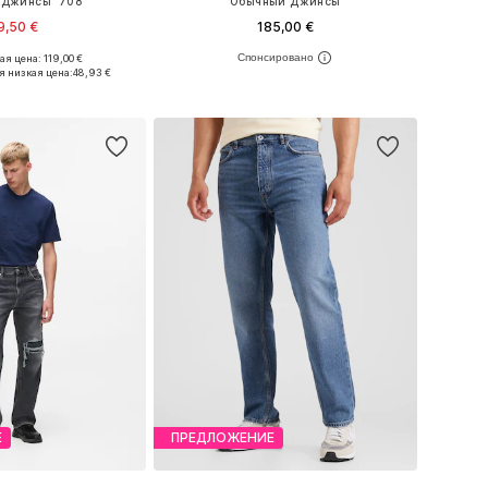
Джинсы '708'
Обычный Джинсы
9,50 €
185,00 €
я цена: 119,00 €
Доступные размеры: 32 x 32, 33 x 32, 34 x 34
Доступно множество размеров
я низкая цена:
48,93 €
ь в корзину
Добавить в корзину
Е
ПРЕДЛОЖЕНИЕ