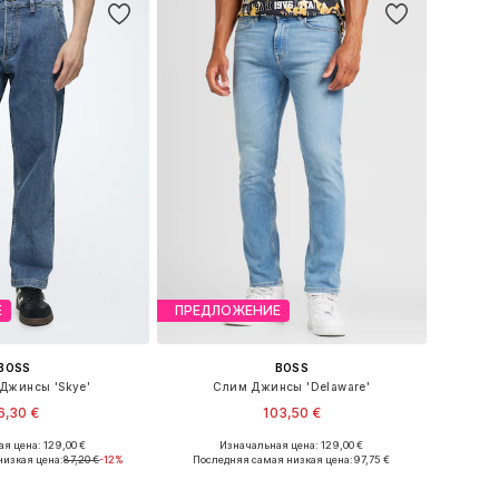
Е
ПРЕДЛОЖЕНИЕ
BOSS
BOSS
Джинсы 'Skye'
Слим Джинсы 'Delaware'
6,30 €
103,50 €
я цена: 129,00 €
Изначальная цена: 129,00 €
ожество размеров
Доступно множество размеров
низкая цена:
87,20 €
-12%
Последняя самая низкая цена:
97,75 €
ь в корзину
Добавить в корзину