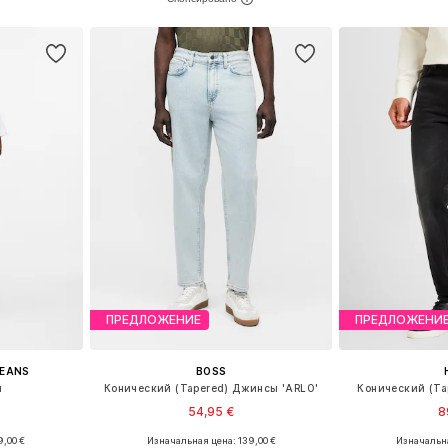
рзину
Добавить в корзину
Добавит
ПРЕДЛОЖЕНИЕ
ПРЕДЛОЖЕНИ
JEANS
BOSS
ы
Конический (Tapered) Джинсы 'ARLO'
Конический (Ta
54,95 €
8
,00 €
Изначальная цена: 139,00 €
Изначальна
размеров
Доступные размеры: 32 x 34, 34 x 32, 36 x 32, 36 x 34
Доступно мн