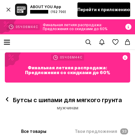
ABOUT YOU App
Перейти к приложению
(152 700)
Финальная летняя распродажа:
05
Ч
06
М
43
С
Предложения со скидками до 60%
05
Ч
06
М
43
С
Финальная летняя распродажа:
Предложения со скидками до 60%
Бутсы с шипами для мягкого грунта
мужчинам
Все товары
Твои предложения
33