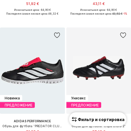
51,92 €
43,11 €
Изначальная цена: 64,90 €
Изначальная цена: 64,90 €
Последняя самая низкая цена:
46,32 €
Последняя самая низкая цена:
43,92 €
-1%
Новинка
Унисекс
ПРЕДЛОЖЕНИЕ
ПРЕДЛОЖЕНИЕ
Фильтр и сортировка
ADIDAS PERFORMANCE
ADIDAS PERFORMANCE
Обувь для футбола 'PREDATOR CLUB FT TF'
Обувь для футбола 'Copa Gloro 2'