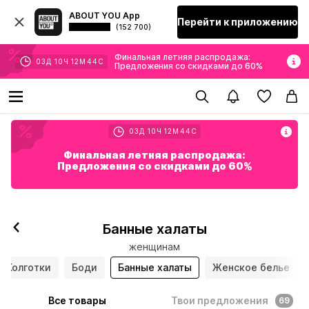
ABOUT YOU App
Перейти к приложению
(152 700)
Финальная летняя распродажа:
03
Д
10
Ч
12
М
42
С
Предложения со скидками до 60%
03
Д
10
Ч
12
М
42
С
Финальная летняя распродажа:
Предложения со скидками до 60%
Банные халаты
женщинам
Колготки
Боди
Банные халаты
Женское белье
Все товары
Твои предложения
69