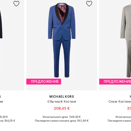
ПРЕДЛОЖЕНИЕ
ПРЕДЛОЖЕНИ
S
MICHAEL KORS
юм
Обычный Костюм
Слим Костюм 
208,45 €
31
9,00 €
Изначальная цена: 549,00 €
Изначальна
, 50, 54, 56
Доступно множество размеров
Доступные ра
на:
184,05 €
Последняя самая низкая цена:
163,60 €
Последняя самая
рзину
Добавить в корзину
Добавит