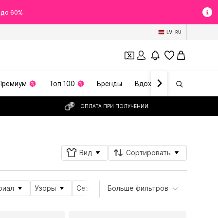
 до 60%
LV
RU
Премиум
Топ 100
Бренды
Вдохновение
ОПЛАТА ПРИ ПОЛУЧЕНИИ
Вид
Сортировать
риал
Узоры
Сезон
Больше фильтров
Свойства продукта
Styl