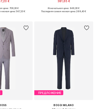
7,20 €
381,65 €
я цена: 709,00 €
Изначальная цена: 649,00 €
размеры: 48, 52
Доступные размеры: 48, 54
 низкая цена:
567,20 €
Последняя самая низкая цена:
269,40 €
ь в корзину
Добавить в корзину
Е
ПРЕДЛОЖЕНИЕ
BOSS
BOGGI MILANO