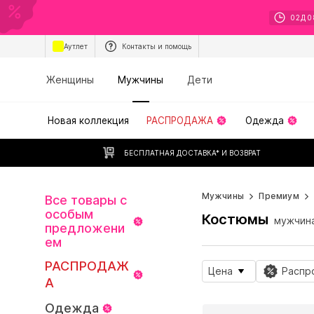
02
Д
0
Аутлет
Контакты и помощь
Женщины
Мужчины
Дети
Новая коллекция
РАСПРОДАЖА
Одежда
БЕСПЛАТНАЯ ДОСТАВКА* И ВОЗВРАТ
Мужчины
Премиум
Все товары с
особым
Костюмы
мужчин
предложени
ем
РАСПРОДАЖ
Цена
Распр
А
Одежда