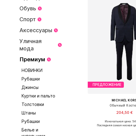
Обувь
Спорт
Аксессуары
Уличная
мода
Премиум
НОВИНКИ
Рубашки
ПРЕДЛОЖЕНИЕ
Джинсы
Куртки и пальто
MICHAEL KOR
Толстовки
Обычный Кост
204,50 €
Штаны
Рубашки
Изначальная цена: 54
Доступные размеры: 46, 48
Последняя самая низкая це
Белье и
Добавить в ко
купальники