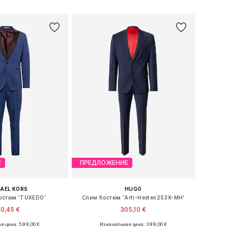
ь в корзину
Добавить в корзину
Е
ПРЕДЛОЖЕНИЕ
AEL KORS
HUGO
остюм 'TUXEDO'
Слим Костюм 'Arti-Hesten253X-MH'
0,45 €
305,10 €
я цена: 599,00 €
Изначальная цена: 399,00 €
ожество размеров
Доступные размеры: 46, 48, 50, 52, 54, 56