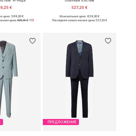
остюм 'H-Huge'
Обычный Костюм
9,25 €
527,20 €
я цена: 599,00 €
Изначальная цена: 659,00 €
е размеры: 56
Доступные размеры: 52
изкая цена:
305,15 €
-11%
Последняя самая низкая цена:
527,20 €
ь в корзину
Добавить в корзину
Е
ПРЕДЛОЖЕНИЕ