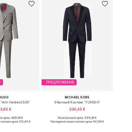
Е
ПРЕДЛОЖЕНИЕ
HUGO
MICHAEL KORS
'Arti-Hesten253X'
Обычный Костюм 'TUXEDO'
3,65 €
230,45 €
я цена: 499,00 €
Изначальная цена: 599,00 €
змеры: 46, 52, 98
Доступные размеры: 48, 50, 52, 54, 56
 низкая цена:
313,65 €
Последняя самая низкая цена:
167,60 €
ь в корзину
Добавить в корзину