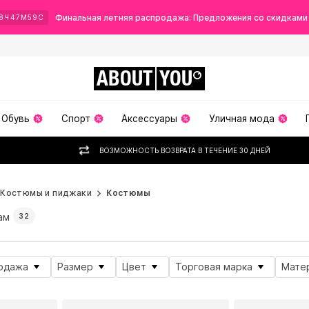
Финальная летняя распродажа: Предложения со скидками
8
Ч
47
М
58
С
ABOUT
YOU
Обувь
Спорт
Аксессуары
Уличная мода
ВОЗМОЖНОСТЬ ВОЗВРАТА В ТЕЧЕНИЕ 30 ДНЕЙ
Костюмы и пиджаки
Костюмы
ам
32
одажа
Размер
Цвет
Торговая марка
Мате