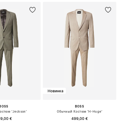
Новинка
BOSS
BOSS
стюм 'Jeckson'
Обычный Костюм 'H-Huge'
9,00 €
499,00 €
 46, 48, 50, 52, 54, 56
Доступные размеры: 46, 48, 50, 52, 54, 56