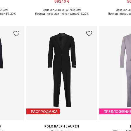
692,10 €
56
9,00 €
Изначальная цена: 769,00 €
Изначальна
46, 50
Доступные размеры: 46, 52
Доступные 
на:
439,20 €
Последняя самая низкая цена:
615,20 €
Последняя самая
рзину
Добавить в корзину
Добавит
РАСПРОДАЖА
ПРЕДЛОЖЕНИ
S
POLO RALPH LAUREN