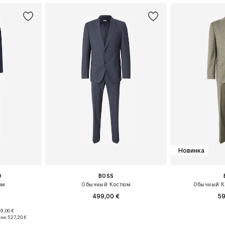
Новинка
O
BOSS
юм
Обычный Костюм
Обычный Ко
499,00 €
59
9,00 €
, 50, 52
Доступные размеры: 46, 50, 52, 54, 56
Доступные размеры:
на:
527,20 €