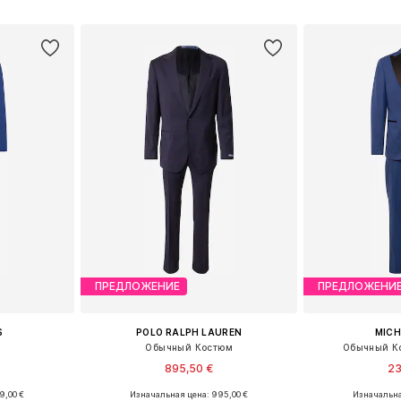
рзину
Добавить в корзину
Добавит
ПРЕДЛОЖЕНИЕ
ПРЕДЛОЖЕНИ
S
POLO RALPH LAUREN
MICH
м
Обычный Костюм
Обычный К
895,50 €
23
9,00 €
Изначальная цена: 995,00 €
Изначальна
56, 48, 50, 52
Доступные размеры: 60-62 x Обычный, 64-66 x Обычный, 68-70 x Обычный, 72-74 x Обычный
Доступно мн