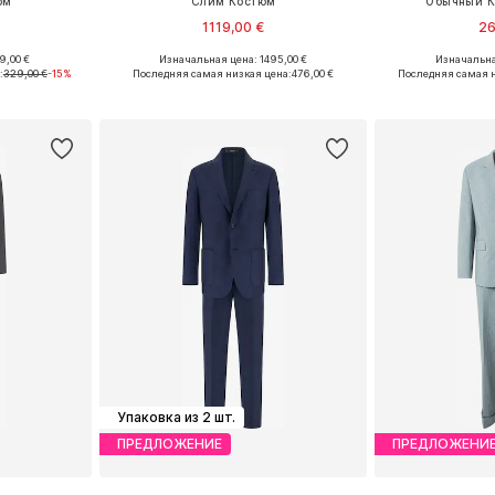
юм
Слим Костюм
Обычный К
1119,00 €
26
9,00 €
Изначальная цена: 1495,00 €
Изначальна
ы: 46
Доступные размеры: 60-62 x Обычный
Доступны
:
329,00 €
-15%
Последняя самая низкая цена:
476,00 €
Последняя самая н
рзину
Добавить в корзину
Добавит
Упаковка из 2 шт.
ПРЕДЛОЖЕНИЕ
ПРЕДЛОЖЕНИ