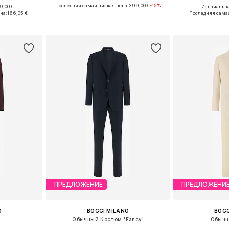
Последняя самая низкая цена:
399,00 €
-15%
9,00 €
Изначальна
, 56, 58, 94
Доступно множество размеров
Доступные размеры:
на:
166,05 €
Последняя самая
рзину
Добавить в корзину
Добавит
ПРЕДЛОЖЕНИЕ
ПРЕДЛОЖЕНИ
O
BOGGI MILANO
BOGG
м
Обычный Костюм 'Fancy'
Обычн