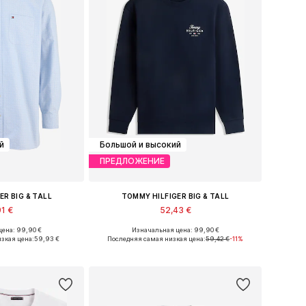
й
Большой и высокий
ПРЕДЛОЖЕНИЕ
ER BIG & TALL
TOMMY HILFIGER BIG & TALL
91 €
52,43 €
ена: 99,90 €
Изначальная цена: 99,90 €
XXL, XXXL, 4XL, 5XL
Доступные размеры: XXL, XXXL, 4XL, 5XL
зкая цена:
59,93 €
Последняя самая низкая цена:
59,42 €
-11%
в корзину
Добавить в корзину