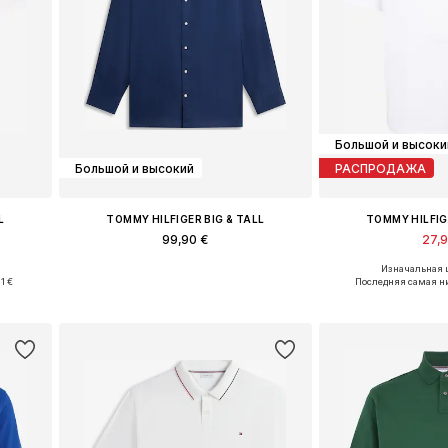
Большой и высоки
Большой и высокий
РАСПРОДАЖА
L
TOMMY HILFIGER BIG & TALL
TOMMY HILFIG
99,90 €
27,
Изначальная ц
 4XL
Доступные размеры: XXXL
Доступные размеры: 
1 €
Последняя самая н
у
Добавить в корзину
Добавить 