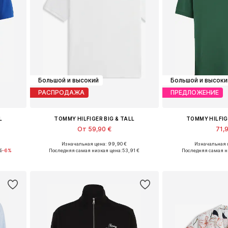
Большой и высокий
Большой и высоки
РАСПРОДАЖА
ПРЕДЛОЖЕНИЕ
L
TOMMY HILFIGER BIG & TALL
TOMMY HILFIG
От 59,90 €
71,9
Изначальная цена: 99,90 €
Изначальная ц
5XL
Доступные размеры: XXXL, 4XL, 5XL
Доступные разм
€
-6%
Последняя самая низкая цена:
53,91 €
Последняя самая н
у
Добавить в корзину
Добавить 