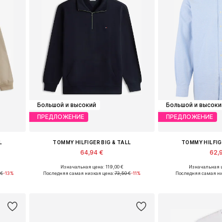
Большой и высокий
Большой и высоки
ПРЕДЛОЖЕНИЕ
ПРЕДЛОЖЕНИЕ
L
TOMMY HILFIGER BIG & TALL
TOMMY HILFIG
64,94 €
62,
Изначальная цена: 119,00 €
Изначальная ц
 4XL
Доступные размеры: XXL, XXXL, 4XL, 5XL
Доступные размеры: 
 €
-13%
Последняя самая низкая цена:
73,50 €
-11%
Последняя самая ни
у
Добавить в корзину
Добавить 