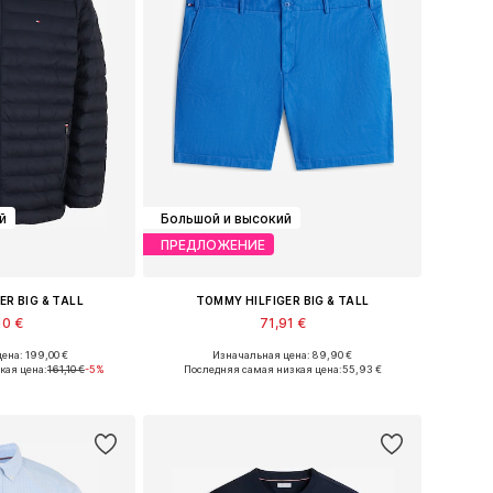
й
Большой и высокий
ПРЕДЛОЖЕНИЕ
ER BIG & TALL
TOMMY HILFIGER BIG & TALL
10 €
71,91 €
ена: 199,00 €
Изначальная цена: 89,90 €
XXL, XXXL, 4XL, 5XL
Доступные размеры: 40, 42, 44
кая цена:
161,10 €
-5%
Последняя самая низкая цена:
55,93 €
в корзину
Добавить в корзину