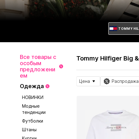
TOMMY HILF
Все товары с
Tommy Hilfiger Big 
особым
предложени
ем
Цена
Распродажа
Одежда
НОВИНКИ
Модные
тенденции
Футболки
Штаны
Куртки