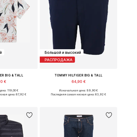
й
Большой и высокий
РАСПРОДАЖА
ER BIG & TALL
TOMMY HILFIGER BIG & TALL
90 €
64,90 €
ена: 119,00 €
Изначальная цена: 89,90 €
змеры: XXXL
Доступные размеры: 44
изкая цена:
67,92 €
Последняя самая низкая цена:
63,92 €
в корзину
Добавить в корзину