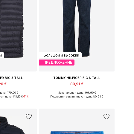
й
Большой и высокий
ПРЕДЛОЖЕНИЕ
ER BIG & TALL
TOMMY HILFIGER BIG & TALL
20 €
80,91 €
ена: 179,00 €
Изначальная цена: 99,90 €
XXL, XXXL, 4XL, 5XL
Доступно множество размеров
кая цена:
143,10 €
-11%
Последняя самая низкая цена:
80,91 €
в корзину
Добавить в корзину