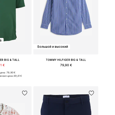
й
Большой и высокий
ER BIG & TALL
TOMMY HILFIGER BIG & TALL
1 €
79,90 €
+
2
ена: 79,90 €
еры: XXL, 4XL
Доступные размеры: XXXL, 4XL, 5XL
изкая цена:
49,41 €
в корзину
Добавить в корзину