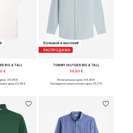
й
Большой и высокий
РАСПРОДАЖА
ER BIG & TALL
TOMMY HILFIGER BIG & TALL
90 €
59,90 €
ена: 39,90 €
Изначальная цена: 89,90 €
XXL, XXXL, 4XL, 5XL
Доступные размеры: XXL, XXXL, 4XL, 5XL
изкая цена:
23,90 €
Последняя самая низкая цена:
55,17 €
в корзину
Добавить в корзину