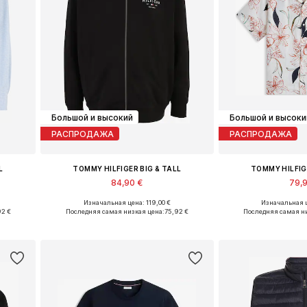
Большой и высокий
Большой и высоки
РАСПРОДАЖА
РАСПРОДАЖА
L
TOMMY HILFIGER BIG & TALL
TOMMY HILFIG
84,90 €
79,
Изначальная цена: 119,00 €
Изначальная ц
L, 5XL
Доступные размеры: XXL, XXXL, 4XL, 5XL
Доступные ра
92 €
Последняя самая низкая цена:
75,92 €
Последняя самая н
у
Добавить в корзину
Добавить 