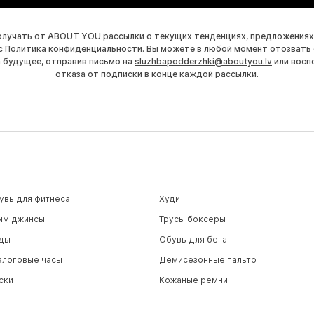
получать от ABOUT YOU рассылки о текущих тенденциях, предложениях
с
Политика конфиденциальности
. Вы можете в любой момент отозвать 
а будущее, отправив письмо на
sluzhbapodderzhki@aboutyou.lv
или восп
отказа от подписки в конце каждой рассылки.
увь для фитнеса
Худи
им джинсы
Трусы боксеры
ды
Обувь для бега
алоговые часы
Демисезонные пальто
ски
Кожаные ремни