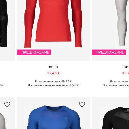
ПРЕДЛОЖЕНИЕ
ПРЕДЛОЖЕНИЕ
ODLO
OD
37,46 €
33,
Изначальная цена: 49,95 €
Изначальная ц
XL
Доступные размеры: S, M, L, XL
Доступные ра
46 €
Последняя самая низкая цена:
37,46 €
Последняя самая н
у
Добавить в корзину
Добавить 