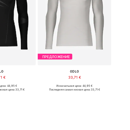
ПРЕДЛОЖЕНИЕ
LO
ODLO
71 €
33,71 €
ена: 44,95 €
Изначальная цена: 44,95 €
ры: S, M, L, XL
Доступные размеры: S, M, L, XL
изкая цена:
33,71 €
Последняя самая низкая цена:
33,71 €
в корзину
Добавить в корзину