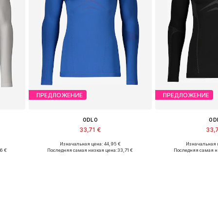
ПРЕДЛОЖЕНИЕ
ПРЕДЛОЖЕНИЕ
ODLO
OD
33,71 €
33,
Изначальная цена: 44,95 €
Изначальная ц
XL
Доступные размеры: S, M, L, XL
Доступные разме
46 €
Последняя самая низкая цена:
33,71 €
Последняя самая н
у
Добавить в корзину
Добавить 