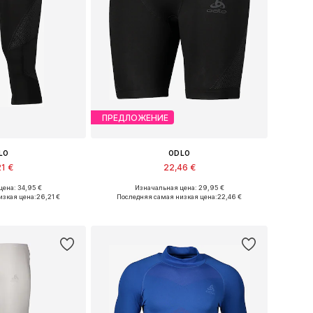
ПРЕДЛОЖЕНИЕ
LO
ODLO
21 €
22,46 €
ена: 34,95 €
Изначальная цена: 29,95 €
ры: S, M, L, XL
Доступные размеры: S, M, L, XL, XXL
изкая цена:
26,21 €
Последняя самая низкая цена:
22,46 €
в корзину
Добавить в корзину