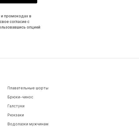
 и промокодах в
свое согласие с
ользовавшись опцией
Плавательные шорты
Брюки-чинос
Галстуки
Рюкзаки
Водолазки мужчинам