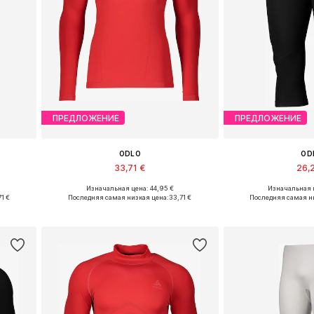
ПРЕДЛОЖЕНИЕ
ПРЕДЛОЖЕНИЕ
ODLO
OD
33,71 €
26,
Изначальная цена: 44,95 €
Изначальная ц
 XXL
Доступные размеры: S, M, L, XL
Доступные разме
1 €
Последняя самая низкая цена:
33,71 €
Последняя самая н
у
Добавить в корзину
Добавить 