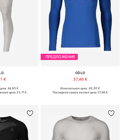
ПРЕДЛОЖЕНИЕ
LO
ODLO
71 €
37,46 €
ена: 44,95 €
Изначальная цена: 49,95 €
змеры: M, XL
Доступные размеры: S, M, L, XL
изкая цена:
33,71 €
Последняя самая низкая цена:
37,46 €
в корзину
Добавить в корзину