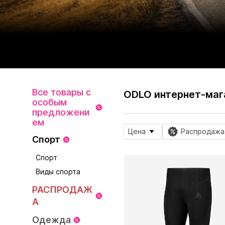
Все товары с
ODLO интернет-маг
особым
предложени
ем
Цена
Распродажа
Спорт
Спорт
Виды спорта
РАСПРОДАЖ
А
Одежда