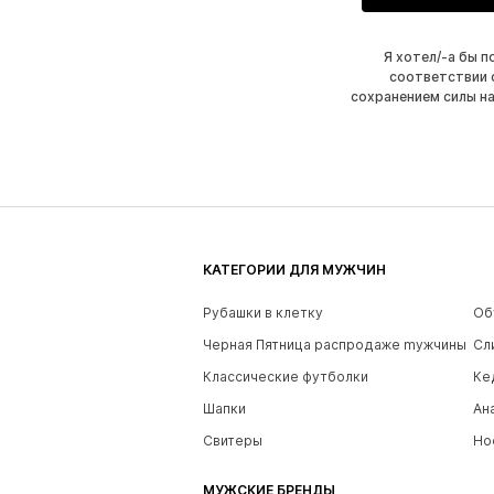
Я хотел/-а бы 
соответствии 
сохранением силы н
КАТЕГОРИИ ДЛЯ МУЖЧИН
Рубашки в клетку
Об
Черная Пятница распродаже mужчины
Сл
Классические футболки
Ке
Шапки
Ан
Свитеры
Но
МУЖСКИЕ БРЕНДЫ