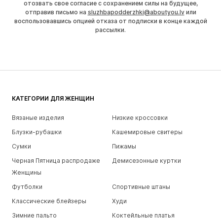
отозвать свое согласие с сохранением силы на будущее,
отправив письмо на
sluzhbapodderzhki@aboutyou.lv
или
воспользовавшись опцией отказа от подписки в конце каждой
рассылки.
КАТЕГОРИИ ДЛЯ ЖЕНЩИН
Вязаные изделия
Низкие кроссовки
Блузки-рубашки
Кашемировые свитеры
Сумки
Пижамы
Черная Пятница распродаже
Демисезонные куртки
Женщины
Футболки
Спортивные штаны
Классические блейзеры
Худи
Зимние пальто
Коктейльные платья