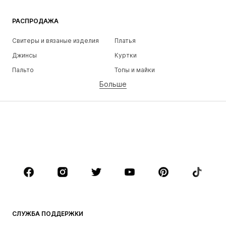
РАСПРОДАЖА
Свитеры и вязаные изделия
Платья
Джинсы
Куртки
Пальто
Топы и майки
Больше
Штаны
Белье
Юбки
Блузки и туники
Толстовки
Пиджаки
Пляжная одежда
Комбинезоны
Плюс сайз
Одежда для беременных
Обувь
Спорт
Аксессуары
Премиум
ОДЕЖДА
СЛУЖБА ПОДДЕРЖКИ
НОВИНКИ
Модные тенденции