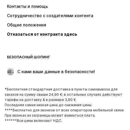
Платья
Джинсы
Контакты и помощь
Топы и майки
Штаны
Сотрудничество с создателями контента
Куртки
Свитеры и вязаные изделия
Общие положения
Белье
Блузки и туники
Отказаться от контракта здесь
Пальто
Юбки
Пляжная одежда
Толстовки
Пиджаки
Комбинезоны
БЕЗОПАСНЫЙ ШОПИНГ
Плюс сайз
Одежда для беременных
Поводы
ЭКСКЛЮЗИВ
 С нами ваши данные в безопасности!
Апсайклинг
*Бесплатная стандартная доставка в пункты самовывоза для
ОБУВЬ
заказов на сумму свыше 24,90 €; в остальных случаях действуют
тарифы на доставку & в размере 3,90 €.
НОВИНКИ
Модные тенденции
Последняя самая низкая цена до снижения цены.
****Бесплатно для звонков от всех операторов мобильной связи.
Кроссовки и кеды
Ботинки
При звонках из заграницы может взиматься плата.
Лодочки и туфли на высоких
Сапоги
******Все цены включают НДС.
каблуках