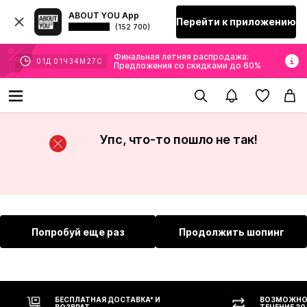
ABOUT YOU App
Перейти к приложению
(152 700)
Финальная летняя распродажа:
01
Д
01
Ч
34
М
26
С
Предложения со скидками до 60%
Упс, что-то пошло не так!
Попробуй еще раз
Продолжить шопинг
БЕСПЛАТНАЯ ДОСТАВКА* И
ВОЗМОЖНОС