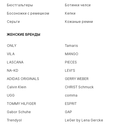
Бюстгальтеры
Ботинки челси
Босоножки с ремешком
Кепки
Серьги
Кожаные ремни
ЖЕНСКИЕ БРЕНДЫ
ONLY
Tamaris
VILA
MANGO
LASCANA
PIECES
NA-KD
LEVI'S
ADIDAS ORIGINALS
GERRY WEBER
Calvin Klein
CHRIST Schmuck
UGG
comma
TOMMY HILFIGER
ESPRIT
Gabor Schuhe
GAP
Trendyol
LeGer by Lena Gercke