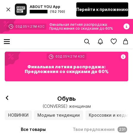
ABOUT YOU App
Перейти к приложению
(152 700)
Финальная летняя распродажа:
03
Д
05
Ч
21
М
41
С
Предложения со скидками до 60%
03
Д
05
Ч
21
М
41
С
Финальная летняя распродажа:
Предложения со скидками до 60%
Обувь
(CONVERSE) женщинам
НОВИНКИ
Модные тенденции
Кроссовки и кеды
Все товары
Твои предложения
231