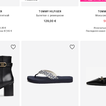
ER
TOMMY HILFIGER
TOMMY
 пяткой
Балетки с ремешком
Мокасин
129,00 €
5
9,90 €
Изначальна
, 39, 40, 41
Доступные размеры: 36, 37, 38, 39, 40, 41
Доступные размер
ена:
67,92 €
Последняя самая 
рзину
Добавить в корзину
Добавит