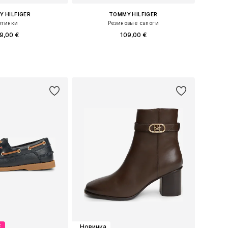
 HILFIGER
TOMMY HILFIGER
отинки
Резиновые сапоги
9,00 €
109,00 €
 36, 37, 38, 39, 40, 41
Доступные размеры: 36, 37, 38, 39, 40, 41
ь в корзину
Добавить в корзину
Е
Новинка