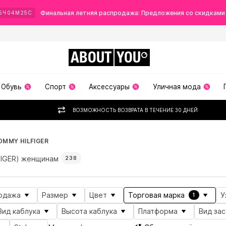
Финальная летняя распродажа: Предложения со скидками
5
Ч
04
М
24
С
ABOUT
YOU
Обувь
Спорт
Аксессуары
Уличная мода
ВОЗМОЖНОСТЬ ВОЗВРАТА В ТЕЧЕНИЕ 30 ДНЕЙ
OMMY HILFIGER
FIGER) женщинам
238
одажа
Размер
Цвет
Торговая марка
У
1
Вид каблука
Высота каблука
Платформа
Вид за