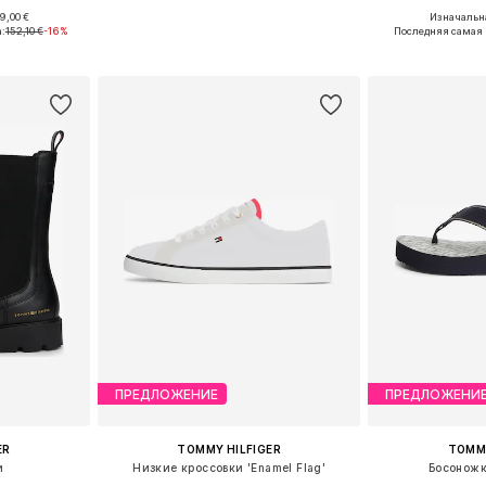
9,00 €
Изначальна
, 38, 39, 41
Доступные размеры: 36, 37, 38, 39, 40, 41
Доступные размеры:
:
152,10 €
-16%
Последняя самая 
рзину
Добавить в корзину
Добавит
ПРЕДЛОЖЕНИЕ
ПРЕДЛОЖЕНИ
ER
TOMMY HILFIGER
TOMMY
и
Низкие кроссовки 'Enamel Flag'
Босоножк