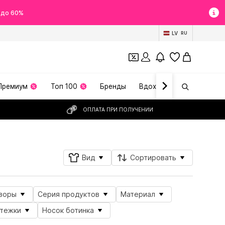
 до 60%
LV
RU
Премиум
Топ 100
Бренды
Вдохновение
ОПЛАТА ПРИ ПОЛУЧЕНИИ
Вид
Сортировать
зоры
Серия продуктов
Материал
стежки
Носок ботинка