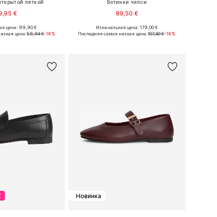
открытой пяткой
Ботинки челси
9,95 €
89,50 €
я цена: 99,90 €
Изначальная цена: 179,00 €
змеры: 39, 40, 41
Доступные размеры: 39, 40, 41, 42
изкая цена:
59,94 €
-16%
Последняя самая низкая цена:
107,40 €
-16%
ь в корзину
Добавить в корзину
Е
Новинка