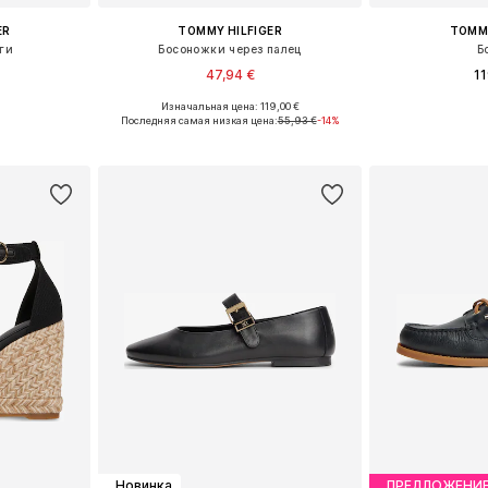
ER
TOMMY HILFIGER
TOMMY
ги
Босоножки через палец
Б
47,94 €
11
Изначальная цена: 119,00 €
38, 39, 40, 41
Доступные размеры: 36, 37, 38, 39, 40
Доступные размеры:
Последняя самая низкая цена:
55,93 €
-14%
рзину
Добавить в корзину
Добавит
Новинка
ПРЕДЛОЖЕНИ