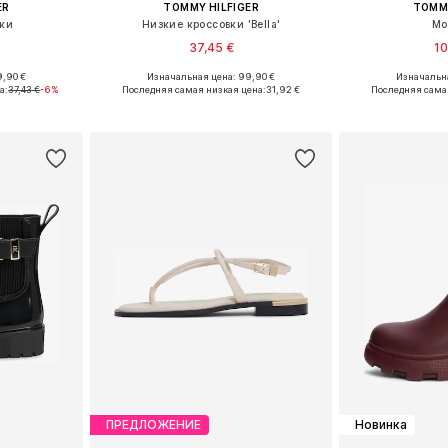
ER
TOMMY HILFIGER
TOMMY
вки
Низкие кроссовки 'Bella'
Мо
37,45 €
10
9,90 €
Изначальная цена: 99,90 €
Изначальна
38, 39, 40, 41
Доступные размеры: 36, 37, 38, 39, 40, 41
Доступные размеры:
а:
37,43 €
-6%
Последняя самая низкая цена:
31,92 €
Последняя сама
рзину
Добавить в корзину
Добавит
ПРЕДЛОЖЕНИЕ
Новинка