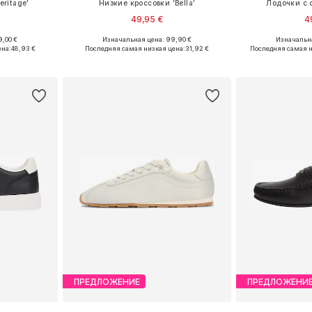
eritage'
Низкие кроссовки 'Bella'
Лодочки с 
49,95 €
4
9,00 €
Изначальная цена: 99,90 €
Изначальна
38, 39, 40, 41
Доступные размеры: 36, 37, 38, 39, 40, 41
Доступные ра
ена:
48,93 €
Последняя самая низкая цена:
31,92 €
Последняя самая н
рзину
Добавить в корзину
Добавит
ПРЕДЛОЖЕНИЕ
ПРЕДЛОЖЕНИ