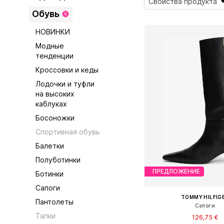
Свойства продукта
Обувь
НОВИНКИ
Модные
тенденции
Кроссовки и кеды
Лодочки и туфли
на высоких
каблуках
Босоножки
Спортивная обувь
Балетки
Полуботинки
ПРЕДЛОЖЕНИЕ
Ботинки
Сапоги
TOMMY HILFIG
Пантолеты
Сапоги
Тапки
126,75 €