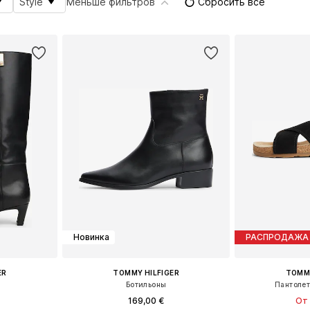
Style
Меньше фильтров
Сбросить всё
Новинка
РАСПРОДАЖА
ER
TOMMY HILFIGER
TOMMY
Ботильоны
Пантолет
169,00 €
От 