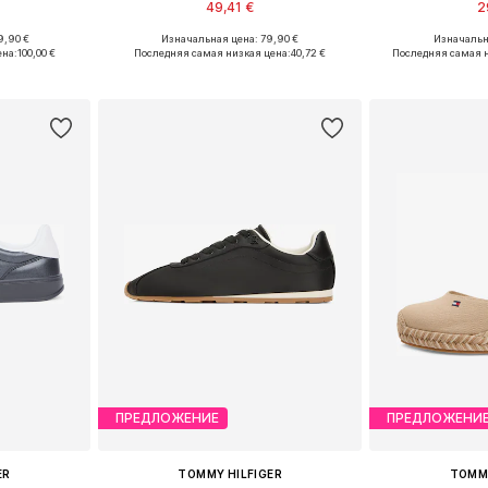
49,41 €
2
9,90 €
Изначальная цена: 79,90 €
Изначальн
38, 39, 40, 41
Доступные размеры: 36, 37, 38, 39, 40
Доступные размер
ена:
100,00 €
Последняя самая низкая цена:
40,72 €
Последняя самая н
рзину
Добавить в корзину
Добавит
ПРЕДЛОЖЕНИЕ
ПРЕДЛОЖЕНИ
ER
TOMMY HILFIGER
TOMMY