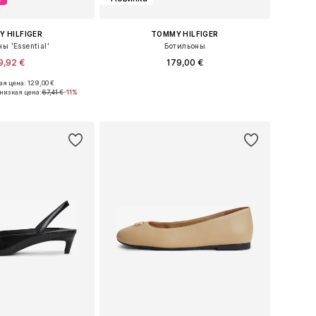
 HILFIGER
TOMMY HILFIGER
ы 'Essential'
Ботильоны
9,92 €
179,00 €
я цена: 129,00 €
ы: 36, 37, 38, 39, 40
Доступные размеры: 36, 37, 38, 39, 40, 41
низкая цена:
67,41 €
-11%
ь в корзину
Добавить в корзину