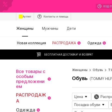
03
Д
0
Аутлет
Контакты и помощь
Женщины
Мужчины
Дети
Новая коллекция
РАСПРОДАЖА
Одежда
БЕСПЛАТНАЯ ДОСТАВКА* И ВОЗВРАТ
Женщины
Обувь
T
Все товары с
особым
Обувь
(TOMMY HIL
предложени
ем
РАСПРОДАЖ
Цена
Распр
А
Посадка обуви
Одежда