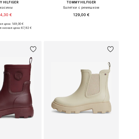
 HILFIGER
TOMMY HILFIGER
касины
Балетки с ремешком
4,30 €
129,00 €
я цена: 149,00 €
 36, 37, 38, 39, 40, 41
Доступные размеры: 36, 37, 38, 39, 40, 41
я низкая цена:
67,92 €
ь в корзину
Добавить в корзину