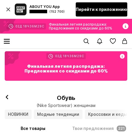
ABOUT YOU App
Перейти к приложению
(152 700)
Финальная летняя распродажа:
02
Д
18
Ч
36
М
26
С
Предложения со скидками до 60%
02
Д
18
Ч
36
М
26
С
Финальная летняя распродажа:
Предложения со скидками до 60%
Обувь
(Nike Sportswear) женщинам
НОВИНКИ
Модные тенденции
Кроссовки и кеды
Все товары
Твои предложения
221