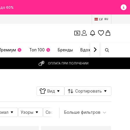
 до 60%
LV
RU
Премиум
Топ 100
Бренды
Вдохновение
ОПЛАТА ПРИ ПОЛУЧЕНИИ
Вид
Сортировать
риал
Узоры
Свойства продукта
Больше фильтров
Вид спорта