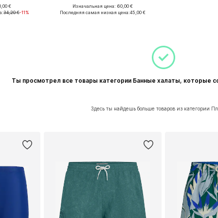
+
1
,00 €
Изначальная цена: 60,00 €
S, M, L
Доступные размеры: S, M, L
а:
34,20 €
-11%
Последняя самая низкая цена:
45,00 €
рзину
Добавить в корзину
Ты просмотрел все товары категории Банные халаты, которые 
Здесь ты найдешь больше товаров из категории П