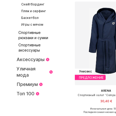
Скейтбординг
Пляж и серфинг
Баскетбол
Игры с мячом
Спортивные
рюкзаки и сумки
Спортивные
аксессуары
Аксессуары
Уличная
Унисекс
мода
ПРЕДЛОЖЕНИЕ
Премиум
ARENA
Топ 100
Спортивный халат 'Compac
30,40 €
Изначальная цена: 50
Доступные размеры: S, M,
Последняя самая низкая ц