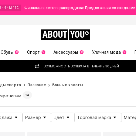
Финальная летняя распродажа: Предложения со скидками
6
Ч
44
М
10
С
ABOUT
YOU
Обувь
Спорт
Аксессуары
Уличная мода
ВОЗМОЖНОСТЬ ВОЗВРАТА В ТЕЧЕНИЕ 30 ДНЕЙ
иды спорта
Плавание
Банные халаты
мужчинам
14
одажа
Размер
Цвет
Торговая марка
Мате