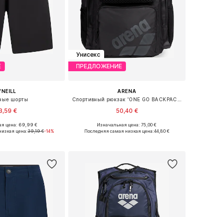
Унисекс
Е
ПРЕДЛОЖЕНИЕ
'NEILL
ARENA
ные шорты
Спортивный рюкзак 'ONE GO BACKPACK 45L'
3,59 €
50,40 €
я цена: 69,99 €
Изначальная цена: 75,00 €
ожество размеров
Доступные размеры: One Size
низкая цена:
39,19 €
-14%
Последняя самая низкая цена:
44,80 €
ь в корзину
Добавить в корзину