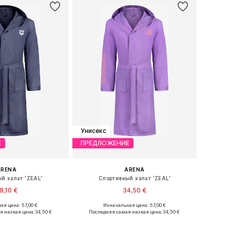
Унисекс
Е
ПРЕДЛОЖЕНИЕ
ARENA
ARENA
й халат 'ZEAL'
Спортивный халат 'ZEAL'
9,10 €
34,50 €
ая цена: 57,00 €
Изначальная цена: 57,00 €
змеры: S, M, L, XL
Доступные размеры: M, L, XL
я низкая цена:
34,50 €
Последняя самая низкая цена:
34,50 €
ь в корзину
Добавить в корзину