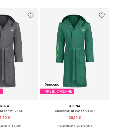
ь в корзину
Добавить в корзину
Унисекс
Е
ПРЕДЛОЖЕНИЕ
ARENA
ARENA
й халат 'ZEAL'
Спортивный халат 'ZEAL'
4,50 €
39,10 €
ая цена: 57,00 €
Изначальная цена: 57,00 €
ры: S, M, L, XL, XXL
Доступные размеры: M, L, XXL