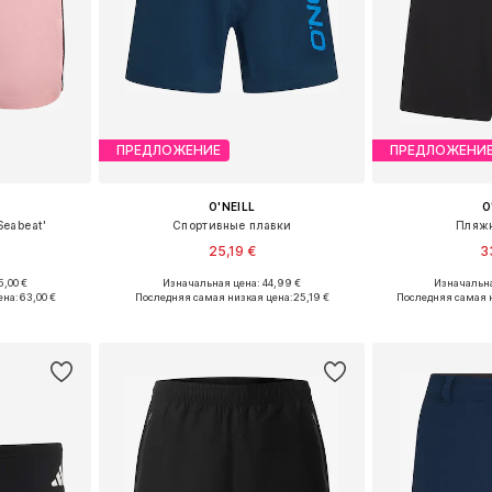
ПРЕДЛОЖЕНИЕ
ПРЕДЛОЖЕНИ
O'NEILL
O
Seabeat'
Спортивные плавки
Пляж
25,19 €
3
5,00 €
Изначальная цена: 44,99 €
Изначальна
L, XL, XXL
Доступные размеры: XS, S, M, L, XL
Доступно мн
ена:
63,00 €
Последняя самая низкая цена:
25,19 €
Последняя самая 
рзину
Добавить в корзину
Добавит