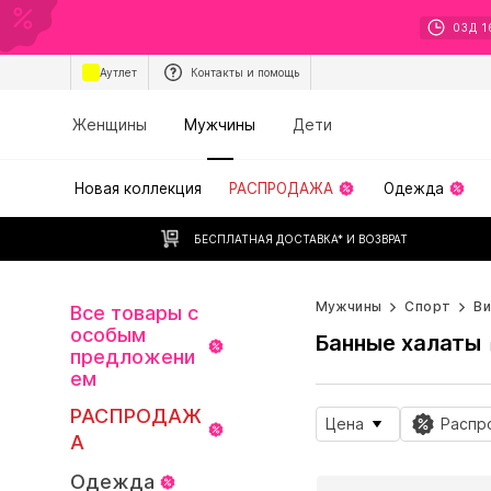
03
Д
1
Аутлет
Контакты и помощь
Женщины
Мужчины
Дети
Новая коллекция
РАСПРОДАЖА
Одежда
БЕСПЛАТНАЯ ДОСТАВКА* И ВОЗВРАТ
Мужчины
Спорт
В
Все товары с
особым
Банные халаты
предложени
ем
РАСПРОДАЖ
Цена
Распр
А
Одежда