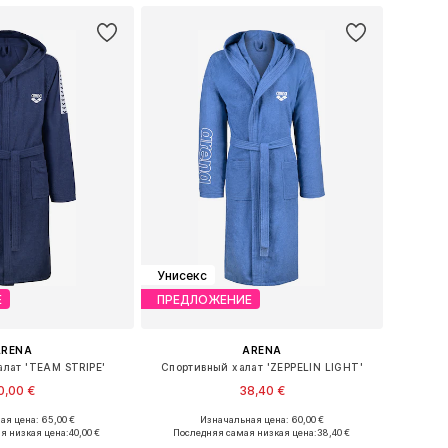
Унисекс
Е
ПРЕДЛОЖЕНИЕ
ARENA
ARENA
алат 'TEAM STRIPE'
Спортивный халат 'ZEPPELIN LIGHT'
0,00 €
38,40 €
+
1
я цена: 65,00 €
Изначальная цена: 60,00 €
ры: S, M, L, XL, XXL
Доступные размеры: S, M, L, XL, XXL
я низкая цена:
40,00 €
Последняя самая низкая цена:
38,40 €