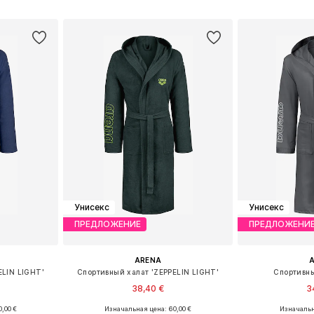
рзину
Добавить в корзину
Добавит
Унисекс
Унисекс
ПРЕДЛОЖЕНИЕ
ПРЕДЛОЖЕНИ
ARENA
ELIN LIGHT'
Спортивный халат 'ZEPPELIN LIGHT'
Спортивны
38,40 €
3
+
1
,00 €
Изначальная цена: 60,00 €
Изначальн
 L, XL, XXL
Доступные размеры: S, M, L, XL, XXL
Доступные разме