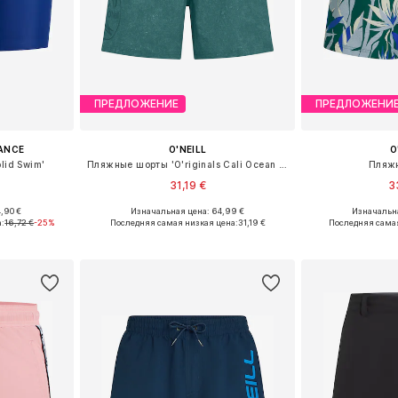
ПРЕДЛОЖЕНИЕ
ПРЕДЛОЖЕНИ
ANCE
O'NEILL
O
lid Swim'
Пляжные шорты 'O'riginals Cali Ocean 16'
Пляж
31,19 €
3
,90 €
Изначальная цена: 64,99 €
Изначальна
Доступные размеры: S x Обычный, S-M x Обычный, M-L x Обычный
Доступные размеры: XS, S, M, L, XL, XXL
Доступные размеры
а:
16,72 €
-25%
Последняя самая низкая цена:
31,19 €
Последняя самая
рзину
Добавить в корзину
Добавит