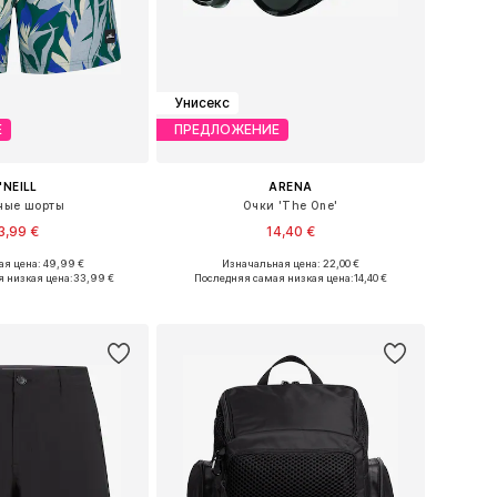
Унисекс
Е
ПРЕДЛОЖЕНИЕ
'NEILL
ARENA
ные шорты
Очки 'The One'
3,99 €
14,40 €
я цена: 49,99 €
Изначальная цена: 22,00 €
: XS, S, M, L, XL, XXL
Доступные размеры: XS-XL
 низкая цена:
33,99 €
Последняя самая низкая цена:
14,40 €
ь в корзину
Добавить в корзину