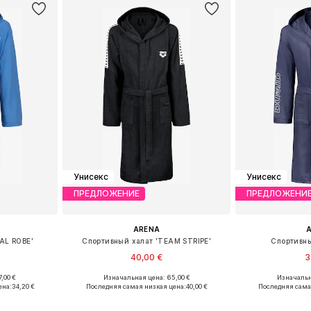
Унисекс
Унисекс
ПРЕДЛОЖЕНИЕ
ПРЕДЛОЖЕНИ
ARENA
AL ROBE'
Спортивный халат 'TEAM STRIPE'
Спортивны
40,00 €
3
,00 €
Изначальная цена: 65,00 €
Изначальн
XL, XXL, XXXL
Доступные размеры: S, M, L, XL, XXL
Доступные ра
ена:
34,20 €
Последняя самая низкая цена:
40,00 €
Последняя сама
рзину
Добавить в корзину
Добавит