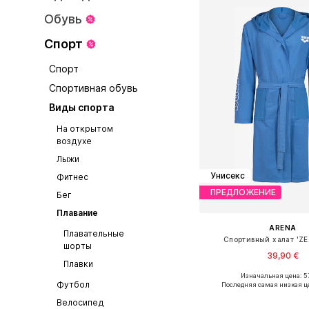
Обувь
Спорт
Спорт
Спортивная обувь
Виды спорта
На открытом
воздухе
Лыжи
Унисекс
Фитнес
ПРЕДЛОЖЕНИЕ
Бег
Плавание
ARENA
Плавательные
Спортивный халат 'ZE
шорты
39,90 €
Плавки
Изначальная цена: 57
Доступные размеры: M, L, 
Футбол
Последняя самая низкая ц
Добавить в ко
Велосипед