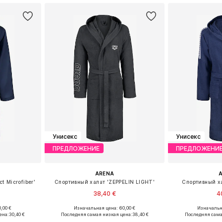
Унисекс
Унисекс
ПРЕДЛОЖЕНИЕ
ПРЕДЛОЖЕНИ
ARENA
t Microfiber'
Спортивный халат 'ZEPPELIN LIGHT'
Спортивный х
38,40 €
4
+
1
,00 €
Изначальная цена: 60,00 €
Изначальна
 L, XL, XXL
Доступные размеры: S, M, L, XL, XXL
Доступные разме
ена:
30,40 €
Последняя самая низкая цена:
38,40 €
Последняя сама