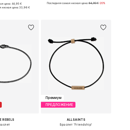
Последняя самая низкая цена:
64,90 €
-20%
я цена: 44,95 €
е размеры: 21
Доступные размеры: One Size
 низкая цена:
33,96 €
ь в корзину
Добавить в корзину
Премиум
ПРЕДЛОЖЕНИЕ
E REBELS
ALLSAINTS
раслет
Браслет 'Friendship'