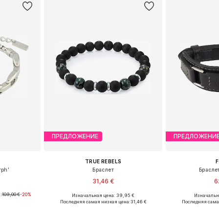
ПРЕДЛОЖЕНИЕ
ПРЕДЛОЖЕНИ
TRUE REBELS
F
rph'
Браслет
Брасле
31,46 €
6
:
109,00 €
-20%
Изначальная цена: 39,95 €
Изначальна
ne Size
Доступные размеры: One Size
Доступные р
Последняя самая низкая цена:
31,46 €
Последняя сама
рзину
Добавить в корзину
Добавит