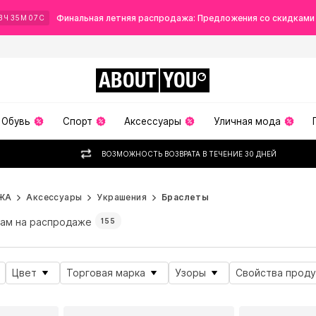
Финальная летняя распродажа: Предложения со скидками
3
Ч
35
М
06
С
ABOUT
YOU
Обувь
Спорт
Аксессуары
Уличная мода
ВОЗМОЖНОСТЬ ВОЗВРАТА В ТЕЧЕНИЕ 30 ДНЕЙ
ЖА
Аксессуары
Украшения
Браслеты
ам на распродаже
155
Цвет
Торговая марка
Узоры
Свойства проду