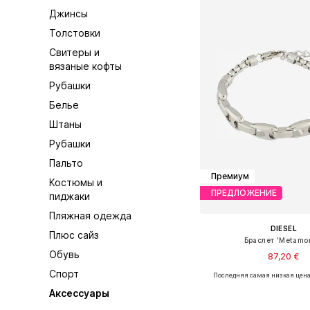
Джинсы
Толстовки
Свитеры и
вязаные кофты
Рубашки
Белье
Штаны
Рубашки
Пальто
Премиум
Костюмы и
ПРЕДЛОЖЕНИЕ
пиджаки
Пляжная одежда
DIESEL
Плюс сайз
Браслет 'Metamo
Обувь
87,20 €
Спорт
Последняя самая низкая цена
Доступные размеры: O
Аксессуары
Добавить в ко