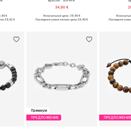
e'
Браслет 'SOPHIA'
Б
34,90 €
2
,90 €
Изначальная цена: 39,90 €
Изначальна
ne Size
Доступные размеры: One Size
Доступны
ена:
59,42 €
Последняя самая низкая цена:
29,90 €
Последняя сама
рзину
Добавить в корзину
Добавит
Премиум
ПРЕДЛОЖЕНИЕ
ПРЕДЛОЖЕНИ