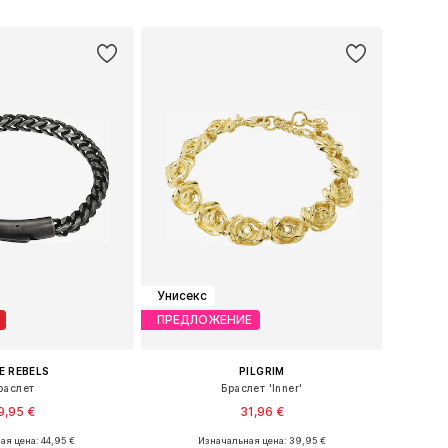
ь в корзину
Добавить в корзину
Унисекс
ПРЕДЛОЖЕНИЕ
E REBELS
PILGRIM
раслет
Браслет 'Inner'
9,95 €
31,96 €
я цена: 44,95 €
Изначальная цена: 39,95 €
змеры: 17, 21, 23
Доступные размеры: One Size