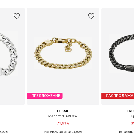
рзину
Добавить в корзину
Добавит
ПРЕДЛОЖЕНИЕ
РАСПРОДАЖА
FOSSIL
TRU
Браслет 'HARLOW'
Б
71,91 €
3
9,90 €
Изначальная цена: 94,90 €
Изначальна
ne Size
Доступные размеры: One Size
Доступные ра