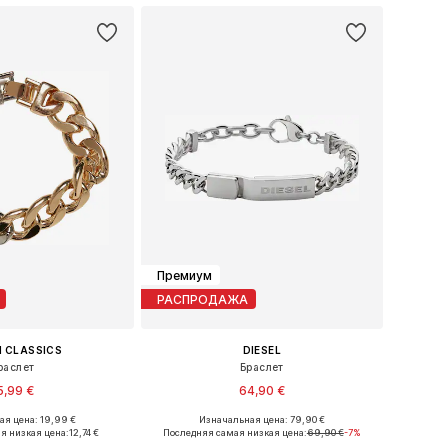
Премиум
РАСПРОДАЖА
 CLASSICS
DIESEL
раслет
Браслет
5,99 €
64,90 €
я цена: 19,99 €
Изначальная цена: 79,90 €
азмеры: S/M, L/XL
Доступные размеры: One Size
я низкая цена:
12,74 €
Последняя самая низкая цена:
69,90 €
-7%