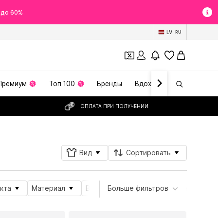
 до 60%
LV
RU
Премиум
Топ 100
Бренды
Вдохновение
ОПЛАТА ПРИ ПОЛУЧЕНИИ
Вид
Сортировать
кта
Материал
Вид украшений
Больше фильтров
Тип камня