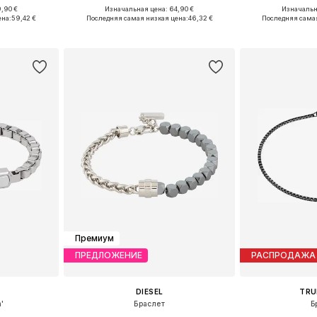
,90 €
Изначальная цена: 64,90 €
Изначальна
ne Size
Доступные размеры: One Size
Доступны
ена:
59,42 €
Последняя самая низкая цена:
46,32 €
Последняя самая
рзину
Добавить в корзину
Добавит
Премиум
ПРЕДЛОЖЕНИЕ
РАСПРОДАЖА
DIESEL
TRU
'
Браслет
Б