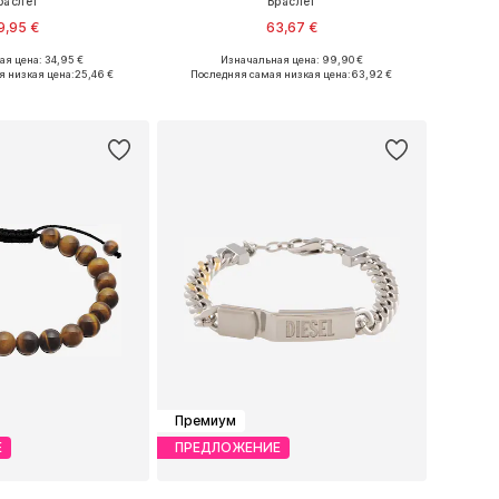
раслет
Браслет
9,95 €
63,67 €
я цена: 34,95 €
Изначальная цена: 99,90 €
е размеры: 21
Доступные размеры: One Size
я низкая цена:
25,46 €
Последняя самая низкая цена:
63,92 €
ь в корзину
Добавить в корзину
Премиум
Е
ПРЕДЛОЖЕНИЕ