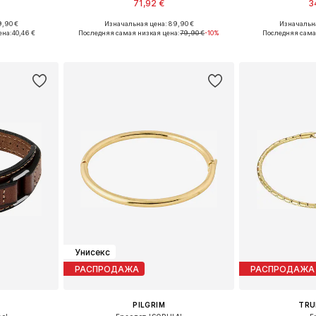
71,92 €
3
9,90 €
Изначальная цена: 89,90 €
Изначальна
ne Size
Доступные размеры: One Size
Доступные 
ена:
40,46 €
Последняя самая низкая цена:
79,90 €
-10%
Последняя сама
рзину
Добавить в корзину
Добавит
Унисекс
РАСПРОДАЖА
РАСПРОДАЖА
PILGRIM
TRU