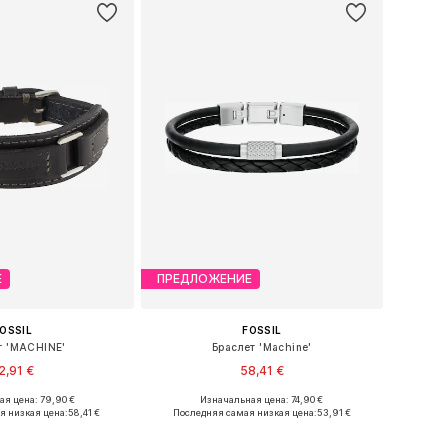
Е
ПРЕДЛОЖЕНИЕ
OSSIL
FOSSIL
т 'MACHINE'
Браслет 'Machine'
2,91 €
58,41 €
я цена: 79,90 €
Изначальная цена: 74,90 €
азмеры: One Size
Доступные размеры: One Size
я низкая цена:
58,41 €
Последняя самая низкая цена:
53,91 €
ь в корзину
Добавить в корзину