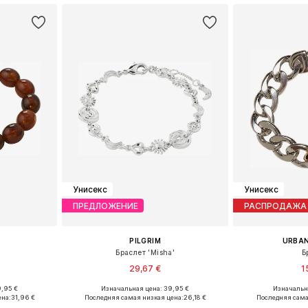
Унисекс
Унисекс
ПРЕДЛОЖЕНИЕ
РАСПРОДАЖА
PILGRIM
URBAN
Браслет 'Misha'
Б
29,67 €
1
9,95 €
Изначальная цена: 39,95 €
Изначальна
ne Size
Доступные размеры: One Size
Доступные р
ена:
31,96 €
Последняя самая низкая цена:
26,18 €
Последняя сама