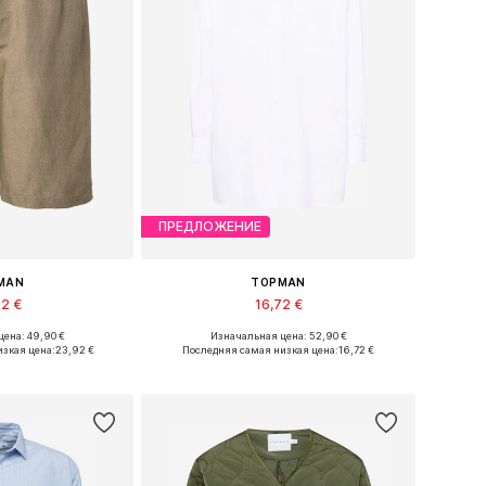
ПРЕДЛОЖЕНИЕ
MAN
TOPMAN
92 €
16,72 €
ена: 49,90 €
Изначальная цена: 52,90 €
 29-30, 31-32, 33
Доступные размеры: M, L
зкая цена:
23,92 €
Последняя самая низкая цена:
16,72 €
в корзину
Добавить в корзину