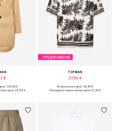
ПРЕДЛОЖЕНИЕ
MAN
TOPMAN
92 €
27,92 €
ена: 129,00 €
Изначальная цена: 44,90 €
меры: S, M, L
Доступные размеры: XS, S, M, L
зкая цена:
39,92 €
Последняя самая низкая цена:
12,90 €
в корзину
Добавить в корзину