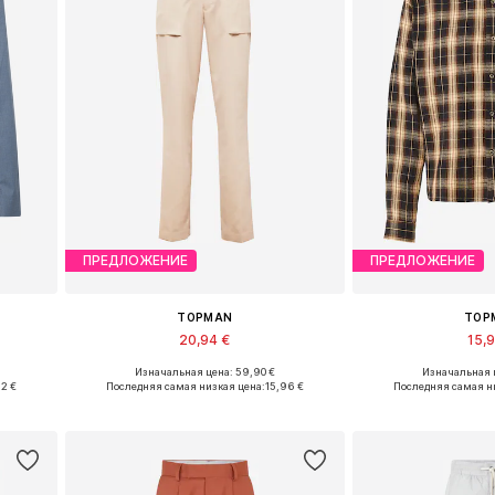
ПРЕДЛОЖЕНИЕ
ПРЕДЛОЖЕНИЕ
TOPMAN
TOP
20,94 €
15,
Изначальная цена: 59,90 €
Изначальная ц
, 52
Доступные размеры: 28 x 32, 30 x 32, 32 x 32, 36 x 32
Доступные ра
92 €
Последняя самая низкая цена:
15,96 €
Последняя самая н
у
Добавить в корзину
Добавить 