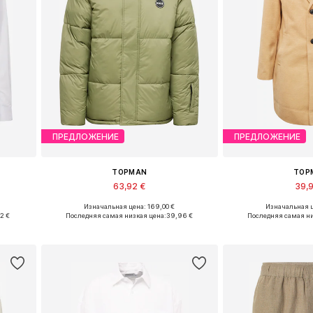
ПРЕДЛОЖЕНИЕ
ПРЕДЛОЖЕНИЕ
TOPMAN
TOP
63,92 €
39,
Изначальная цена: 169,00 €
Изначальная ц
XL
Доступные размеры: XS, S, M, L
Доступные раз
32 €
Последняя самая низкая цена:
39,96 €
Последняя самая ни
у
Добавить в корзину
Добавить 