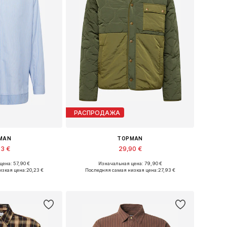
РАСПРОДАЖА
MAN
TOPMAN
23 €
29,90 €
ена: 57,90 €
Изначальная цена: 79,90 €
меры: S, M, L
Доступные размеры: XS, S, M, L
изкая цена:
20,23 €
Последняя самая низкая цена:
27,93 €
в корзину
Добавить в корзину