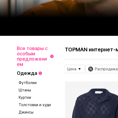
Все товары с
TOPMAN интернет-
особым
предложени
ем
Цена
Распродажа
Одежда
Футболки
Штаны
Куртки
Толстовки и худи
Джинсы