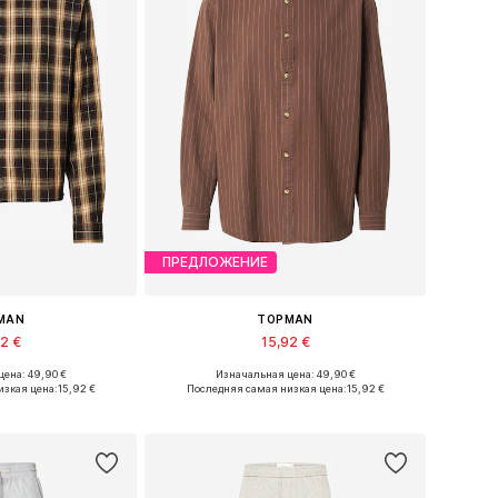
ПРЕДЛОЖЕНИЕ
MAN
TOPMAN
92 €
15,92 €
ена: 49,90 €
Изначальная цена: 49,90 €
змеры: M, XL
Доступные размеры: S
изкая цена:
15,92 €
Последняя самая низкая цена:
15,92 €
в корзину
Добавить в корзину