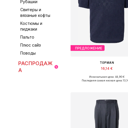
Рубашки
Свитеры и
вязаные кофты
Костюмы и
пиджаки
Пальто
Плюс сайз
ПРЕДЛОЖЕНИЕ
Поводы
РАСПРОДАЖ
TOPMAN
16,14 €
А
Изначальная цена: 44,90 €
Доступные размеры: XS, S, M, L
Последняя самая низкая цена:
13,1
Добавить в корзин