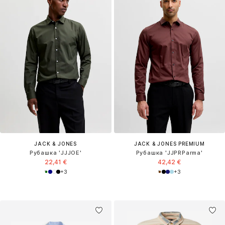
JACK & JONES
JACK & JONES PREMIUM
Рубашка 'JJJOE'
Рубашка 'JJPRParma'
22,41 €
42,42 €
+
3
+
3