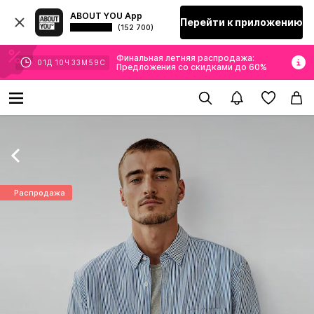
ABOUT YOU App
Перейти к приложению
(152 700)
Финальная летняя распродажа:
01
Д
10
Ч
33
М
57
С
Предложения со скидками до 60%
Распродажа