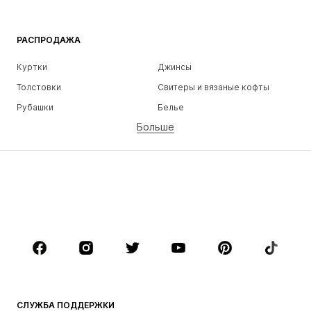
РАСПРОДАЖА
Куртки
Джинсы
Толстовки
Свитеры и вязаные кофты
Рубашки
Белье
Больше
Штаны
Рубашки
Пальто
Костюмы и пиджаки
Пляжная одежда
Плюс сайз
Обувь
Спорт
Аксессуары
Премиум
ОДЕЖДА
НОВИНКИ
Модные тенденции
Футболки
Джинсы
СЛУЖБА ПОДДЕРЖКИ
Куртки
Толстовки и худи