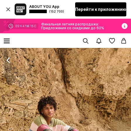
ABOUT YOU App
Перейти к приложению
(152 700)
Финальная летняя распродажа:
05
Ч
41
М
14
С
Предложения со скидками до 60%