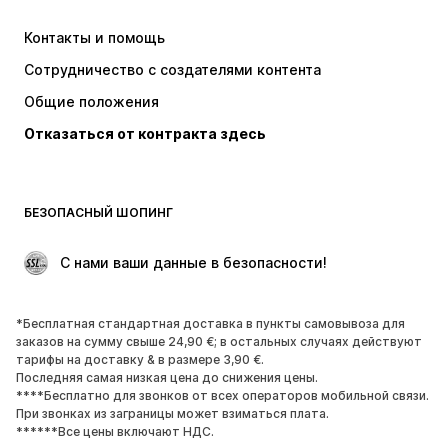
Штаны
Рубашки
Контакты и помощь
Белье
Свитеры и вязаные кофты
Сотрудничество с создателями контента
Костюмы и пиджаки
Пальто
Общие положения
Пляжная одежда
Плюс сайз
Отказаться от контракта здесь
Поводы
ЭКСКЛЮЗИВ
Апсайклинг
ОБУВЬ
БЕЗОПАСНЫЙ ШОПИНГ
НОВИНКИ
Модные тенденции
 С нами ваши данные в безопасности!
Ботинки и сапоги
Кроссовки и кеды
Полуботинки
Спортивная обувь
*Бесплатная стандартная доставка в пункты самовывоза для
Открытая обувь
ЭКСКЛЮЗИВ
заказов на сумму свыше 24,90 €; в остальных случаях действуют
тарифы на доставку & в размере 3,90 €.
Последняя самая низкая цена до снижения цены.
СПОРТ
****Бесплатно для звонков от всех операторов мобильной связи.
При звонках из заграницы может взиматься плата.
Спорт
Виды спорта
******Все цены включают НДС.