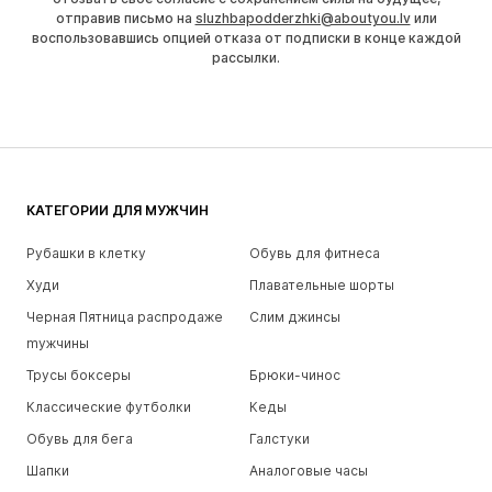
отправив письмо на
sluzhbapodderzhki@aboutyou.lv
или
воспользовавшись опцией отказа от подписки в конце каждой
рассылки.
КАТЕГОРИИ ДЛЯ МУЖЧИН
Рубашки в клетку
Обувь для фитнеса
Худи
Плавательные шорты
Черная Пятница распродаже
Слим джинсы
mужчины
Трусы боксеры
Брюки-чинос
Классические футболки
Кеды
Обувь для бега
Галстуки
Шапки
Аналоговые часы