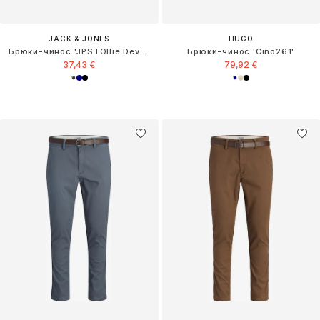
JACK & JONES
HUGO
Брюки-чинос 'JPSTOllie Devon'
Брюки-чинос 'Cino261'
37,43 €
79,92 €