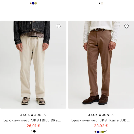
JACK & JONES
JACK & JONES
Брюки-чинос 'JPSTBILL DREW'
Брюки-чинос 'JPSTKane JJDave'
26,91 €
23,92 €
+
1