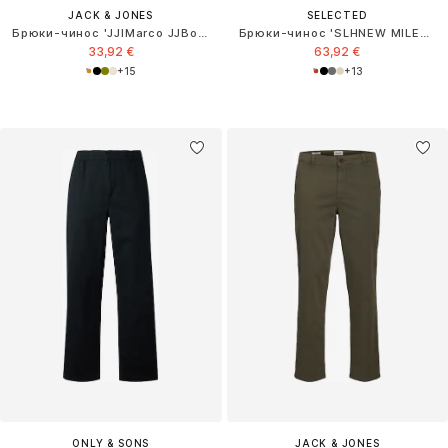
JACK & JONES
SELECTED
Брюки-чинос 'JJIMarco JJBowie'
Брюки-чинос 'SLHNEW MILES FLEX'
33,92 €
63,92 €
+
15
+
13
ONLY & SONS
JACK & JONES