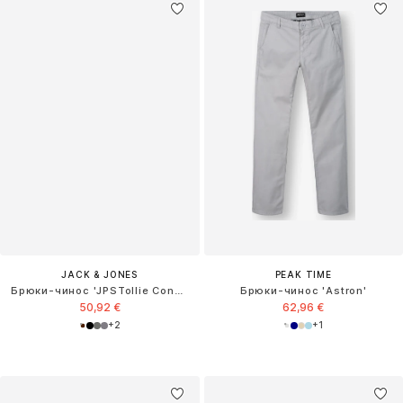
JACK & JONES
PEAK TIME
Брюки-чинос 'JPSTollie Connor'
Брюки-чинос 'Astron'
50,92 €
62,96 €
+
2
+
1