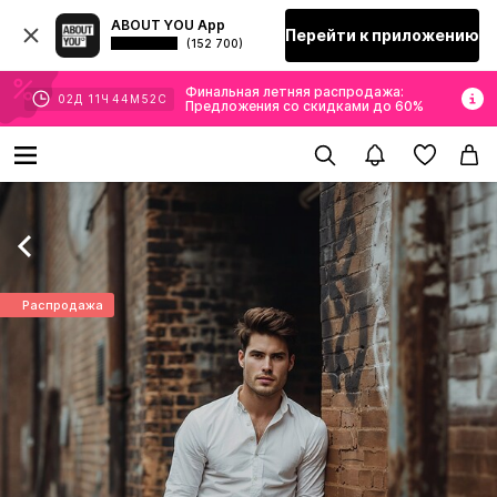
ABOUT YOU App
Перейти к приложению
(152 700)
Финальная летняя распродажа:
02
Д
11
Ч
44
М
50
С
Предложения со скидками до 60%
Распродажа