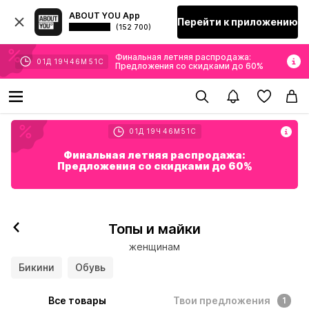
ABOUT YOU App
Перейти к приложению
(152 700)
Финальная летняя распродажа:
01
Д
19
Ч
46
М
49
С
Предложения со скидками до 60%
01
Д
19
Ч
46
М
49
С
Финальная летняя распродажа:
Предложения со скидками до 60%
Топы и майки
женщинам
Бикини
Обувь
Все товары
Твои предложения
1