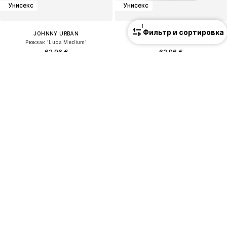
Унисекс
Унисекс
1
Фильтр и сортировка
JOHNNY URBAN
JOHNNY URBAN
Рюкзак 'Luca Medium'
Рюкзак 'Lian'
62,96 €
62,96 €
Унисекс
ПРЕДЛОЖЕНИЕ
Унисекс