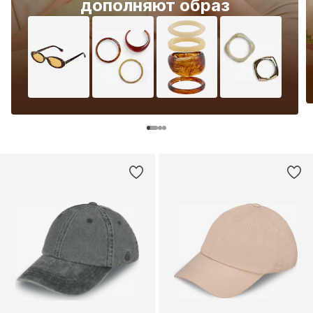
дополняют образ