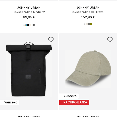
JOHNNY URBAN
JOHNNY URBAN
Рюкзак 'Allen Medium'
Рюкзак 'Allen XL Travel'
69,95 €
152,96 €
+
8
Унисекс
Унисекс
РАСПРОДАЖА
JOHNNY URBAN
JOHNNY URBAN