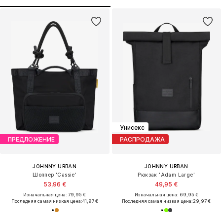
Унисекс
ПРЕДЛОЖЕНИЕ
РАСПРОДАЖА
JOHNNY URBAN
JOHNNY URBAN
Шоппер 'Cassie'
Рюкзак 'Adam Large'
53,96 €
49,95 €
Изначальная цена: 79,95 €
Изначальная цена: 69,95 €
Последняя самая низкая цена:
41,97 €
Последняя самая низкая цена:
29,97 €