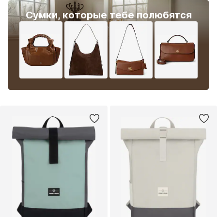
Сумки, которые тебе полюбятся