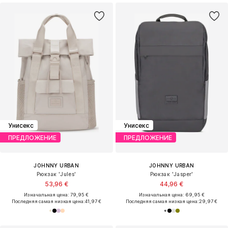
Унисекс
Унисекс
ПРЕДЛОЖЕНИЕ
ПРЕДЛОЖЕНИЕ
JOHNNY URBAN
JOHNNY URBAN
Рюкзак 'Jules'
Рюкзак 'Jasper'
53,96 €
44,96 €
Изначальная цена: 79,95 €
Изначальная цена: 69,95 €
Последняя самая низкая цена:
41,97 €
Последняя самая низкая цена:
29,97 €