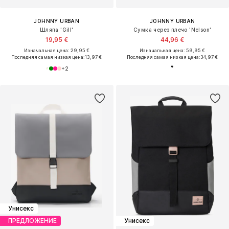
JOHNNY URBAN
JOHNNY URBAN
Шляпа 'Gill'
Сумка через плечо 'Nelson'
19,95 €
44,96 €
Изначальная цена: 29,95 €
Изначальная цена: 59,95 €
Последняя самая низкая цена:
13,97 €
Последняя самая низкая цена:
34,97 €
+
2
Унисекс
ПРЕДЛОЖЕНИЕ
Унисекс