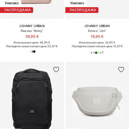
Унисекс
Унисекс
РАСПРОДАЖА
РАСПРОДАЖА
JOHNNY URBAN
JOHNNY URBAN
Рюкзак 'Romy'
Кепка 'Jen'
39,95 €
19,95 €
Изначальная цена: 49,95 €
Изначальная цена: 24,95 €
Последняя самая низкая цена:
23,97 €
Последняя самая низкая цена:
13,97 €
+
7