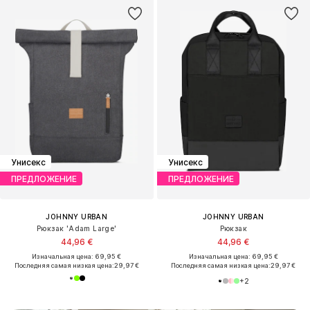
Унисекс
Унисекс
ПРЕДЛОЖЕНИЕ
ПРЕДЛОЖЕНИЕ
JOHNNY URBAN
JOHNNY URBAN
Рюкзак 'Adam Large'
Рюкзак
44,96 €
44,96 €
Изначальная цена: 69,95 €
Изначальная цена: 69,95 €
Последняя самая низкая цена:
29,97 €
Последняя самая низкая цена:
29,97 €
+
2