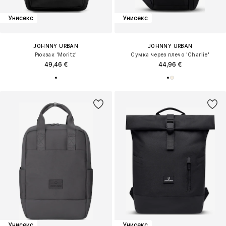
Унисекс
Унисекс
JOHNNY URBAN
JOHNNY URBAN
Рюкзак 'Moritz'
Сумка через плечо 'Charlie'
49,46 €
44,96 €
Унисекс
Унисекс