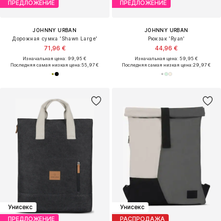
ПРЕДЛОЖЕНИЕ
ПРЕДЛОЖЕНИЕ
JOHNNY URBAN
JOHNNY URBAN
Дорожная сумка 'Shawn Large'
Рюкзак 'Ryan'
71,96 €
44,96 €
Изначальная цена: 99,95 €
Изначальная цена: 59,95 €
Последняя самая низкая цена:
55,97 €
Последняя самая низкая цена:
29,97 €
Унисекс
Унисекс
ПРЕДЛОЖЕНИЕ
РАСПРОДАЖА