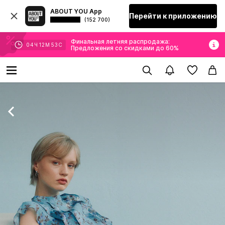
ABOUT YOU App
Перейти к приложению
(152 700)
Финальная летняя распродажа:
04
Ч
12
М
51
С
Предложения со скидками до 60%