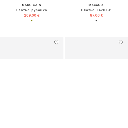
MARC CAIN
MAX&CO.
Платье-рубашка
Платье 'FAVILLA'
209,00 €
87,00 €
ESSENTIEL ANTWERP
BOSS