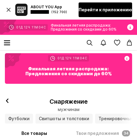
ABOUT YOU App
Перейти к приложению
(152 700)
Финальная летняя распродажа:
01
Д
12
Ч
11
М
02
С
Предложения со скидками до 60%
01
Д
12
Ч
11
М
02
С
Финальная летняя распродажа:
Предложения со скидками до 60%
Снаряжение
мужчинам
Футболки
Свитшоты и толстовки
Тренировочные 
Все товары
Твои предложения
34