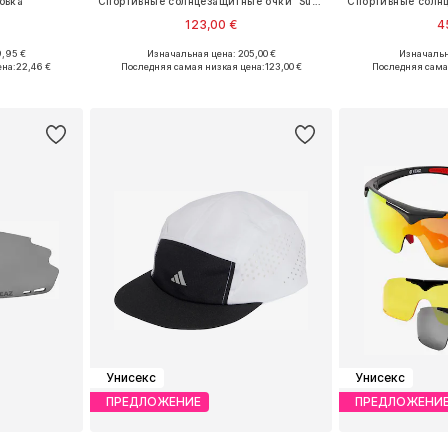
овка
Спортивные солнцезащитные очки 'Sunshade'
123,00 €
4
9,95 €
Изначальная цена: 205,00 €
Изначальн
 L, XL, XXL
Доступные размеры: One Size
Доступные р
ена:
22,46 €
Последняя самая низкая цена:
123,00 €
Последняя сама
рзину
Добавить в корзину
Добавит
Унисекс
Унисекс
ПРЕДЛОЖЕНИЕ
ПРЕДЛОЖЕНИ