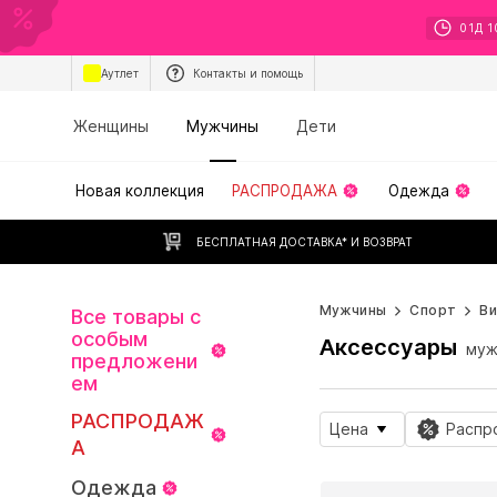
01
Д
1
Аутлет
Контакты и помощь
Женщины
Мужчины
Дети
Новая коллекция
РАСПРОДАЖА
Одежда
БЕСПЛАТНАЯ ДОСТАВКА* И ВОЗВРАТ
Мужчины
Спорт
В
Все товары с
особым
Аксессуары
муж
предложени
ем
РАСПРОДАЖ
Цена
Распр
А
Одежда