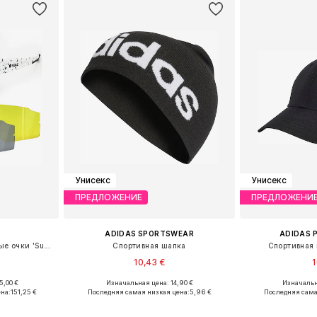
Унисекс
Унисекс
ПРЕДЛОЖЕНИЕ
ПРЕДЛОЖЕНИ
ADIDAS SPORTSWEAR
ADIDAS 
Спортивные солнцезащитные очки 'Sunthrill'
Спортивная шапка
Спортивная к
10,43 €
1
5,00 €
Изначальная цена: 14,90 €
Изначальн
ne Size
Доступные размеры: 58-59
Доступно мн
на:
151,25 €
Последняя самая низкая цена:
5,96 €
Последняя сама
рзину
Добавить в корзину
Добавит