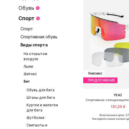
Обувь
Спорт
Спорт
Спортивная обувь
Виды спорта
На открытом
воздухе
Лыжи
Унисекс
Фитнес
ПРЕДЛОЖЕНИЕ
Бег
Обувь для бега
YEAZ
Штаны для бега
Куртки и жилетки
151,25 €
для бега
Изначальная цена: 27
Доступные размеры: O
Футболки
Последняя самая низкая це
Добавить в ко
Свитшоты и