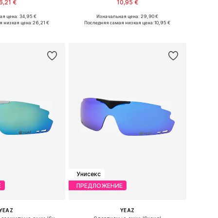
6,21 €
10,95 €
я цена: 34,95 €
Изначальная цена: 29,90 €
азмеры: One Size
Доступные размеры: S
я низкая цена:
26,21 €
Последняя самая низкая цена:
10,95 €
ь в корзину
Добавить в корзину
Унисекс
Е
ПРЕДЛОЖЕНИЕ
YEAZ
YEAZ