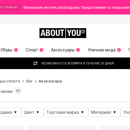
Финальная летняя распродажа: Предложения со скидками
0
Ч
26
М
46
С
ABOUT
YOU
Обувь
Спорт
Аксессуары
Уличная мода
ВОЗМОЖНОСТЬ ВОЗВРАТА В ТЕЧЕНИЕ 30 ДНЕЙ
иды спорта
Бег
Аксессуары
чинам
51
одажа
Цвет
Торговая марка
Материал
Уз