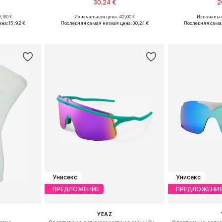
30,24 €
2
,90 €
Изначальная цена: 42,00 €
Изначальна
S, M, L
Доступные размеры: 55-60
Доступные р
ена:
15,92 €
Последняя самая низкая цена:
30,24 €
Последняя сама
рзину
Добавить в корзину
Добавит
Унисекс
Унисекс
ПРЕДЛОЖЕНИЕ
ПРЕДЛОЖЕНИ
YEAZ