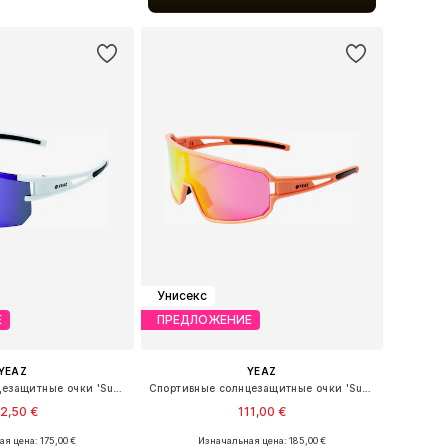
ь в корзину
Унисекс
Е
ПРЕДЛОЖЕНИЕ
YEAZ
YEAZ
Спортивные солнцезащитные очки 'Sunspark'
Спортивные солнцезащитные очки 'Sunwave'
2,50 €
111,00 €
я цена: 175,00 €
Изначальная цена: 185,00 €
азмеры: One Size
Доступные размеры: One Size