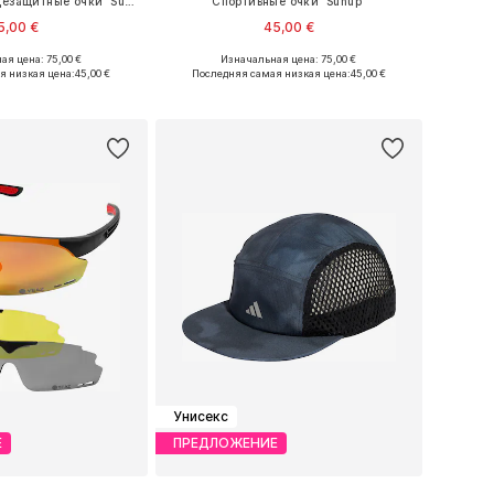
Спортивные солнцезащитные очки 'Sunup'
Спортивные очки 'Sunup'
5,00 €
45,00 €
ая цена: 75,00 €
Изначальная цена: 75,00 €
азмеры: One Size
Доступные размеры: One Size
я низкая цена:
45,00 €
Последняя самая низкая цена:
45,00 €
ь в корзину
Добавить в корзину
Унисекс
Е
ПРЕДЛОЖЕНИЕ