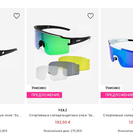
рзину
Добавить в корзину
Добавит
Унисекс
Унисекс
ПРЕДЛОЖЕНИЕ
ПРЕДЛОЖЕНИ
YEAZ
Спортивные солнцезащитные очки 'Sunrise'
Спортивные солнцезащитные очки 'Sunthrill'
192,50 €
12
5,00 €
Изначальная цена: 275,00 €
Изначальна
ne Size
Доступные размеры: One Size
Доступные р