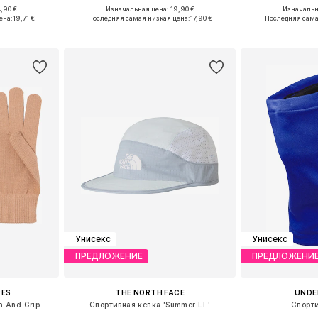
,90 €
Изначальная цена: 19,90 €
Изначальн
 56-58
Доступные размеры: XS-XL
Доступные
ена:
19,71 €
Последняя самая низкая цена:
17,90 €
Последняя сама
рзину
Добавить в корзину
Добавит
Унисекс
Унисекс
ПРЕДЛОЖЕНИЕ
ПРЕДЛОЖЕНИ
RES
THE NORTH FACE
UNDE
Спортивные перчатки 'Tech And Grip 3.0'
Спортивная кепка 'Summer LT'
Спорт