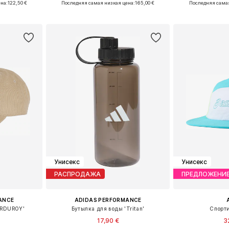
на:
122,50 €
Последняя самая низкая цена:
165,00 €
Последняя самая
рзину
Добавить в корзину
Добавит
Унисекс
Унисекс
РАСПРОДАЖА
ПРЕДЛОЖЕНИ
ANCE
ADIDAS PERFORMANCE
ORDUROY'
Бутылка для воды 'Tritan'
Спорти
17,90 €
3