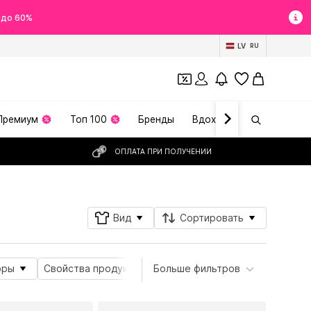
 до 60%
LV
RU
Премиум
Топ 100
Бренды
Вдохновение
ОПЛАТА ПРИ ПОЛУЧЕНИИ
Вид
Сортировать
оры
Свойства продукта
Больше фильтров
Вид спорта
Особеннос