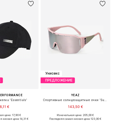
Унисекс
Е
ПРЕДЛОЖЕНИЕ
PERFORMANCE
YEAZ
епка 'Essentials'
Спортивные солнцезащитные очки 'Sunvibe'
6,11 €
143,50 €
ая цена: 17,90 €
Изначальная цена: 205,00 €
ожество размеров
Доступные размеры: One Size
я низкая цена:
14,31 €
Последняя самая низкая цена:
123,00 €
ь в корзину
Добавить в корзину