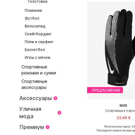
толстовки
Плавание
Футбол
Велосипед
Скейтбординг
Пляж и серфинг
Баскетбол
Игры с мячом
Спортивные
рюкзаки и сумки
Спортивные
аксессуары
ПРЕДЛОЖЕНИЕ
Аксессуары
NIKE
Уличная
Спортивные перч
мода
22,46 €
Премиум
Изначальная цена: 2
Доступные размеры: S, 
Последняя самая низкая ц