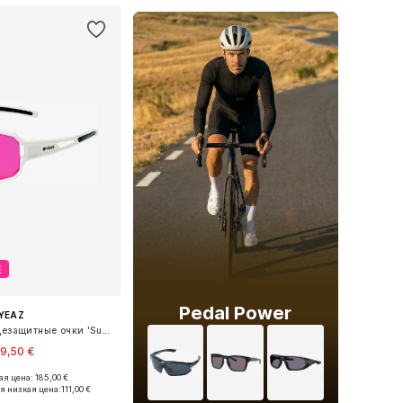
Е
Pedal Power
YEAZ
Спортивные солнцезащитные очки 'Sunwave'
9,50 €
я цена: 185,00 €
азмеры: One Size
я низкая цена:
111,00 €