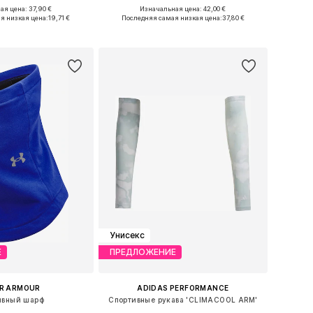
ая цена: 37,90 €
Изначальная цена: 42,00 €
 размеры: 58-59
Доступные размеры: 55-60
я низкая цена:
19,71 €
Последняя самая низкая цена:
37,80 €
ь в корзину
Добавить в корзину
Унисекс
Е
ПРЕДЛОЖЕНИЕ
R ARMOUR
ADIDAS PERFORMANCE
ивный шарф
Спортивные рукава 'CLIMACOOL ARM'