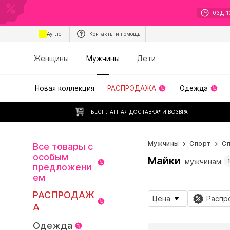
03
Д
1
Аутлет
Контакты и помощь
Женщины
Мужчины
Дети
Новая коллекция
РАСПРОДАЖА
Одежда
БЕСПЛАТНАЯ ДОСТАВКА* И ВОЗВРАТ
Мужчины
Спорт
С
Все товары с
особым
Майки
мужчинам
предложени
ем
РАСПРОДАЖ
Цена
Распр
А
Одежда