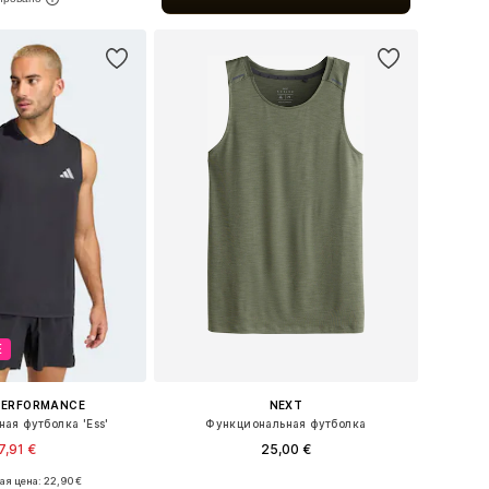
ь в корзину
Е
PERFORMANCE
NEXT
ая футболка 'Ess'
Функциональная футболка
7,91 €
25,00 €
+
3
я цена: 22,90 €
Доступные размеры: S Размеры на средний рост, M Размеры на средний рост, L Размеры на средний рост, XL Размеры на средний рост, XXL Размеры на средний рост
Доступные размеры: M, L, XL, XXL