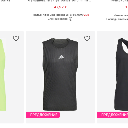
тболка
Функциональная футболка 'Airchill Intensity'
Функциона
47,92 €
1
Последняя самая низкая цена:
59,90 €
-20%
Изначальна
, M, XL
Доступные размеры: XS Размеры на средний рост, S Размеры на средний рост, M Размеры на средний рост, L Размеры на средний рост, XL Размеры на средний рост
Доступные раз
Последняя сама
рзину
Добавить в корзину
Добавит
ПРЕДЛОЖЕНИЕ
ПРЕДЛОЖЕНИ