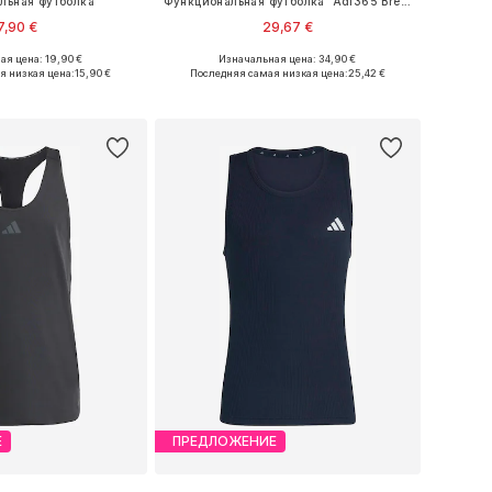
льная футболка
Функциональная футболка 'Adi365 Breeze'
7,90 €
29,67 €
я цена: 19,90 €
Изначальная цена: 34,90 €
меры: XS, S, M, XL
Доступные размеры: S, M, L, XL, XXL
я низкая цена:
15,90 €
Последняя самая низкая цена:
25,42 €
ь в корзину
Добавить в корзину
Е
ПРЕДЛОЖЕНИЕ