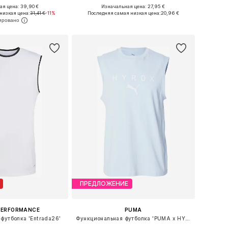
+
6
я цена: 39,90 €
Изначальная цена: 27,95 €
Доступные размеры: XS Размеры на средний рост, S Размеры на средний рост, M Размеры на средний рост, L Размеры на средний рост, XL Размеры на средний рост
Доступные размеры: S, M, L, XL, XXL, XXXL
низкая цена:
31,41 €
-11%
Последняя самая низкая цена:
20,96 €
ь в корзину
Добавить в корзину
ПРЕДЛОЖЕНИЕ
PERFORMANCE
PUMA
футболка 'Entrada26'
Функциональная футболка 'PUMA x HYROX'