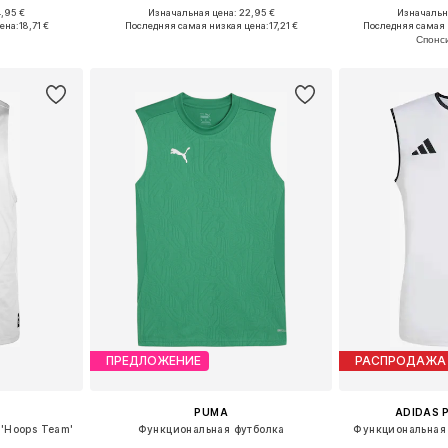
+
1
,95 €
Изначальная цена: 22,95 €
Изначальна
 L, XL, XXL
Доступно множество размеров
ена:
18,71 €
Последняя самая низкая цена:
17,21 €
Последняя самая 
рзину
Добавить в корзину
Добавит
ПРЕДЛОЖЕНИЕ
РАСПРОДАЖА
PUMA
ADIDAS 
'Hoops Team'
Функциональная футболка
Функциональная 