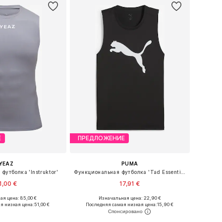
Е
ПРЕДЛОЖЕНИЕ
YEAZ
PUMA
футболка 'Instruktor'
Функциональная футболка 'Tad Essentials'
1,00 €
17,91 €
ая цена: 85,00 €
Изначальная цена: 22,90 €
размеры: S, M, L
Доступные размеры: S, M, L, XXL
я низкая цена:
51,00 €
Последняя самая низкая цена:
15,90 €
ь в корзину
Добавить в корзину