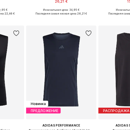
26,21 €
1
9,95 €
Изначальная цена: 34,95 €
Изначальн
M, L, XXL
Доступные размеры: S, M, L, XL, XXXL
ена:
22,46 €
Последняя самая низкая цена:
26,21 €
Последняя сама
рзину
Добавить в корзину
Добавит
Новинка
ПРЕДЛОЖЕНИЕ
РАСПРОДАЖА
ADIDAS PERFORMANCE
ADIDAS