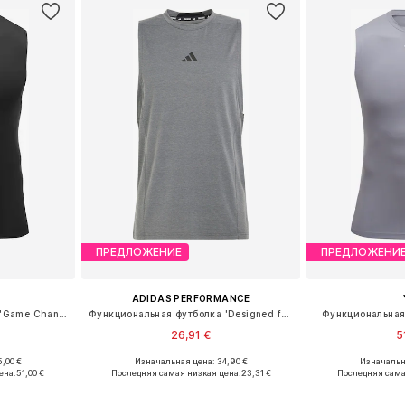
ПРЕДЛОЖЕНИЕ
ПРЕДЛОЖЕНИ
ADIDAS PERFORMANCE
Функциональная футболка 'Game Changer'
Функциональная футболка 'Designed for Training'
Функциональная 
26,91 €
5
,00 €
Изначальная цена: 34,90 €
Изначальн
 XL, XXL, XXXL
Доступные размеры: XS Размеры на средний рост, S Размеры на средний рост, M Размеры на средний рост, L Размеры на средний рост, XL Размеры на средний рост
Доступные 
ена:
51,00 €
Последняя самая низкая цена:
23,31 €
Последняя сама
рзину
Добавить в корзину
Добавит