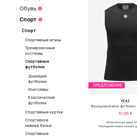
Обувь
Спорт
Спорт
Спортивные штаны
Тренировочные
костюмы
Спортивные
футболки
Дышащие
футболки
ПРЕДЛОЖЕНИЕ
Лонгсливы
Классические
YEAZ
футболки
Спортивные куртки
51,00 €
Спортивное
Изначальная цена: 85
Доступные размеры: S, M, L,
нижнее белье
Последняя самая низкая ц
Добавить в ко
Спортивные