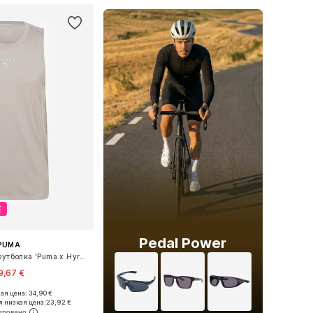
Е
Pedal Power
PUMA
Функциональная футболка 'Puma x Hyrox Cloudspun'
9,67 €
я цена: 34,90 €
ры: S, M, L, XL, XXL
 низкая цена:
23,92 €