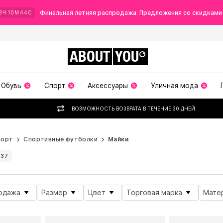
Финальная летняя распродажа: Предложения со скидками
3
Ч
10
М
43
С
ABOUT
YOU
Обувь
Спорт
Аксессуары
Уличная мода
ВОЗМОЖНОСТЬ ВОЗВРАТА В ТЕЧЕНИЕ 30 ДНЕЙ
порт
Спортивные футболки
Майки
137
одажа
Размер
Цвет
Торговая марка
Мате