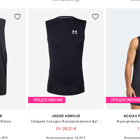
рзину
Добавить в корзину
Добавит
ПРЕДЛОЖЕНИЕ
ПРЕДЛОЖЕНИ
R
UNDER ARMOUR
ADIDAS 
тболка
Средняя посадка Функциональная футболка
Функциональн
От 26,21 €
1
,90 €
Изначальная цена: 34,95 €
Изначальна
, M, L, XL
Доступные размеры: XS Обычный, S Обычный, M Обычный, L Обычный, XL Обычный, XXL Обычный