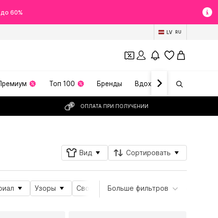
 до 60%
LV
RU
Премиум
Топ 100
Бренды
Вдохновение
ОПЛАТА ПРИ ПОЛУЧЕНИИ
Вид
Сортировать
риал
Узоры
Свойства продукта
Больше фильтров
Вид спорта