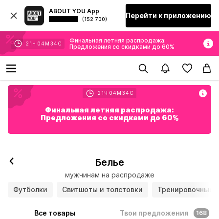
ABOUT YOU App
Перейти к приложению
(152 700)
Финальная летняя распродажа:
21
Ч
04
М
33
С
Предложения со скидками до 60%
21
Ч
04
М
33
С
Финальная летняя распродажа:
Предложения со скидками до 60%
Белье
мужчинам на распродаже
Футболки
Свитшоты и толстовки
Тренировочные 
Все товары
Твои предложения
168