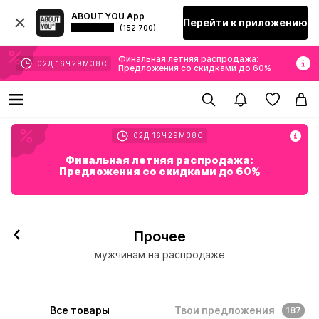
ABOUT YOU App
Перейти к приложению
(152 700)
Финальная летняя распродажа:
02
Д
16
Ч
29
М
37
С
Предложения со скидками до 60%
02
Д
16
Ч
29
М
37
С
Финальная летняя распродажа:
Предложения со скидками до 60%
Прочее
мужчинам на распродаже
Все товары
Твои предложения
187