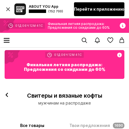
ABOUT YOU App
Перейти к приложению
(152 700)
Финальная летняя распродажа:
01
Д
06
Ч
12
М
39
С
Предложения со скидками до 60%
01
Д
06
Ч
12
М
39
С
Финальная летняя распродажа:
Предложения со скидками до 60%
Свитеры и вязаные кофты
мужчинам на распродаже
Все товары
Твои предложения
1690