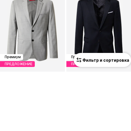
Премиум
Премиум
Фильтр и сортировка
ПРЕДЛОЖЕНИЕ
ПРЕДЛОЖЕНИЕ
HUGO
JOOP!
Слим Деловой пиджак 'Arti253X'
Слим Деловой пиджак
199,75 €
278,10 €
Изначальная цена: 279,00 €
Изначальная цена: 349,00 €
Последняя самая низкая цена:
188,00 €
Последняя самая низкая цена:
215,10 €
+
1