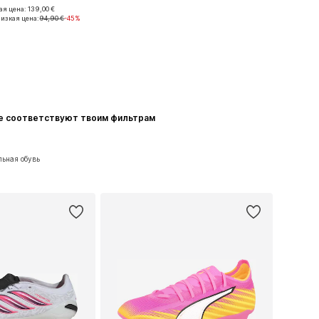
я цена: 139,00 €
е размеры: 45
изкая цена:
94,90 €
-45%
ь в корзину
ые соответствуют твоим фильтрам
льная обувь