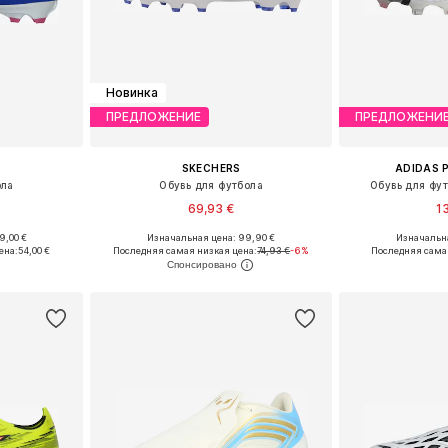
Новинка
ПРЕДЛОЖЕНИЕ
ПРЕДЛОЖЕНИ
SKECHERS
ADIDAS 
ола
Обувь для футбола
Обувь для фут
69,93 €
1
9,00 €
Изначальная цена: 99,90 €
Изначальна
размеров
Доступно множество размеров
Доступно мн
ена:
54,00 €
Последняя самая низкая цена:
74,93 €
-6%
Последняя сама
рзину
Добавить в корзину
Добавит