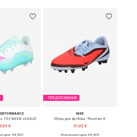
ь в корзину
Добавить в корзину
Е
ПРЕДЛОЖЕНИЕ
PERFORMANCE
NIKE
ла 'F50 MESSI LEAGUE'
Обувь для футбола 'Phantom 6'
8,93 €
51,92 €
я цена: 99,90 €
Изначальная цена: 89,90 €
: 36,5-37, 37-37,5, 38
Доступные размеры: 44