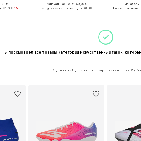
,90 €
Изначальная цена: 149,00 €
Изначальна
Доступные размеры: 44, 45-45,5, 46, 46,5-47
Доступные размеры: 40,5
Доступны
на:
31,74 €
-1%
Последняя самая низкая цена:
65,40 €
Последняя самая н
рзину
Добавить в корзину
Добавит
Ты просмотрел все товары категории Искусственный газон, котор
Здесь ты найдешь больше товаров из категории Футбо