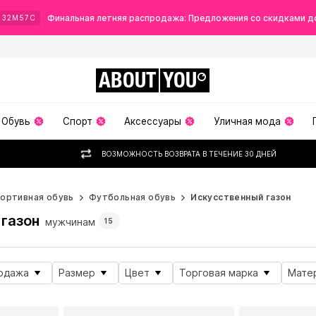
Финальная летняя распродажа: Предложения со скидками д
Ч
32
М
55
С
ABOUT
YOU
Обувь
Спорт
Аксессуары
Уличная мода
ВОЗМОЖНОСТЬ ВОЗВРАТА В ТЕЧЕНИЕ 30 ДНЕЙ
ортивная обувь
Футбольная обувь
Искусственный газон
газон
мужчинам
15
одажа
Размер
Цвет
Торговая марка
Мате