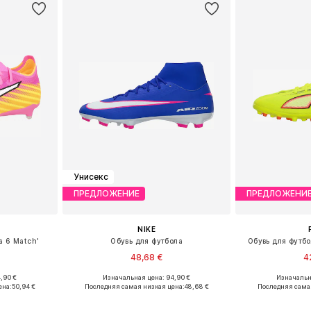
Унисекс
ПРЕДЛОЖЕНИЕ
ПРЕДЛОЖЕНИ
NIKE
a 6 Match'
Обувь для футбола
Обувь для футб
48,68 €
4
,90 €
Изначальная цена: 94,90 €
Изначальна
размеров
Доступно множество размеров
Доступно мн
ена:
50,94 €
Последняя самая низкая цена:
48,68 €
Последняя сама
рзину
Добавить в корзину
Добавит