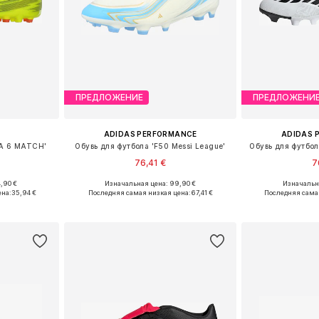
ПРЕДЛОЖЕНИЕ
ПРЕДЛОЖЕНИ
ADIDAS PERFORMANCE
ADIDAS 
RA 6 MATCH'
Обувь для футбола 'F50 Messi League'
Обувь для футбо
76,41 €
7
,90 €
Изначальная цена: 99,90 €
Изначальна
размеров
Доступно множество размеров
Доступно мн
ена:
35,94 €
Последняя самая низкая цена:
67,41 €
Последняя сама
рзину
Добавить в корзину
Добавит