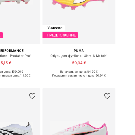
Унисекс
Е
ПРЕДЛОЖЕНИЕ
PERFORMANCE
PUMA
бола 'Predator Pro'
Обувь для футбола 'Ultra 6 Match'
35,15 €
50,94 €
я цена: 159,00 €
Изначальная цена: 84,90 €
ожество размеров
Доступно множество размеров
я низкая цена:
111,20 €
Последняя самая низкая цена:
50,94 €
ь в корзину
Добавить в корзину