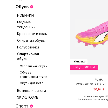
Обувь
НОВИНКИ
Модные
тенденции
Кроссовки и кеды
Открытая обувь
Полуботинки
Спортивная
обувь
Унисекс
Спортивная обувь
ПРЕДЛОЖЕНИЕ
Обувь в
спортивном стиле
PUMA
Обувь для бега
Обувь для футбола 'Ultr
50,94 €
Ботинки и сапоги
Изначальная цена: 84
ЭКСКЛЮЗИВ
Доступно множество 
Последняя самая низкая ц
Добавить в ко
Спорт