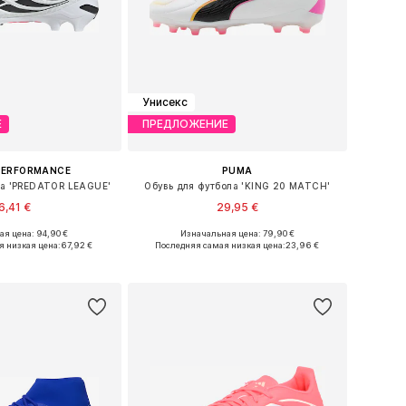
Унисекс
Е
ПРЕДЛОЖЕНИЕ
PERFORMANCE
PUMA
ла 'PREDATOR LEAGUE'
Обувь для футбола 'KING 20 MATCH'
6,41 €
29,95 €
я цена: 94,90 €
Изначальная цена: 79,90 €
ожество размеров
Доступно множество размеров
я низкая цена:
67,92 €
Последняя самая низкая цена:
23,96 €
ь в корзину
Добавить в корзину