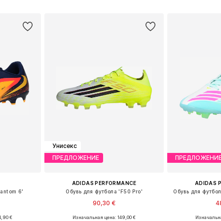
рзину
Добавить в корзину
Добавит
Унисекс
ПРЕДЛОЖЕНИЕ
ПРЕДЛОЖЕНИ
ADIDAS PERFORMANCE
ADIDAS 
hantom 6'
Обувь для футбола 'F50 Pro'
Обувь для футбо
90,30 €
4
,90 €
Изначальная цена: 149,00 €
Изначальна
: 44
Доступные размеры: 39-39,5, 40,5-41
Доступные размеры