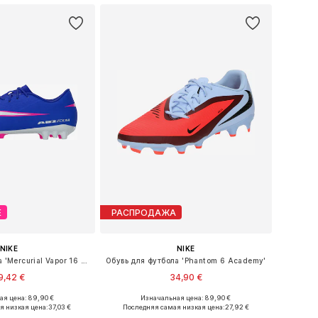
Е
РАСПРОДАЖА
NIKE
NIKE
Обувь для футбола 'Mercurial Vapor 16 Academy'
Обувь для футбола 'Phantom 6 Academy'
9,42 €
34,90 €
я цена: 89,90 €
Изначальная цена: 89,90 €
 42, 42,5, 44, 44,5, 45
Доступные размеры: 44,5
я низкая цена:
37,03 €
Последняя самая низкая цена:
27,92 €