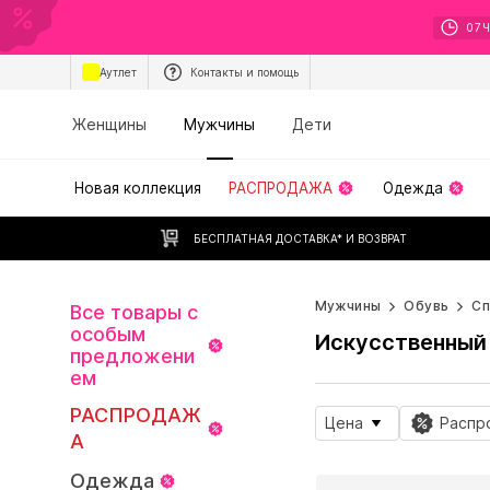
07
Аутлет
Контакты и помощь
Женщины
Мужчины
Дети
Новая коллекция
РАСПРОДАЖА
Одежда
БЕСПЛАТНАЯ ДОСТАВКА* И ВОЗВРАТ
Мужчины
Обувь
Сп
Все товары с
особым
Искусственный 
предложени
ем
РАСПРОДАЖ
Цена
Распр
А
Одежда