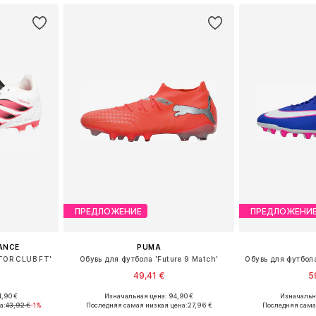
ПРЕДЛОЖЕНИЕ
ПРЕДЛОЖЕНИ
ANCE
PUMA
TOR CLUB FT'
Обувь для футбола 'Future 9 Match'
49,41 €
5
,90 €
Изначальная цена: 94,90 €
Изначальна
размеров
Доступные размеры: 41, 42, 44,5, 45
Доступные размеры:
а:
43,92 €
-1%
Последняя самая низкая цена:
27,96 €
Последняя сама