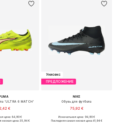
Унисекс
Е
ПРЕДЛОЖЕНИЕ
PUMA
NIKE
ола 'ULTRA 6 MATCH'
Обувь для футбола
2,42 €
75,92 €
я цена: 84,90 €
Изначальная цена: 94,90 €
ожество размеров
Доступно множество размеров
я низкая цена:
35,94 €
Последняя самая низкая цена:
41,94 €
ь в корзину
Добавить в корзину