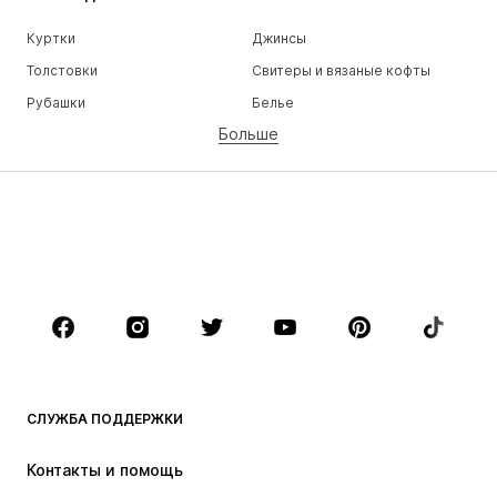
Куртки
Джинсы
Толстовки
Свитеры и вязаные кофты
Рубашки
Белье
Больше
Штаны
Рубашки
Пальто
Костюмы и пиджаки
Пляжная одежда
Плюс сайз
Обувь
Спорт
Аксессуары
Премиум
ОДЕЖДА
НОВИНКИ
Модные тенденции
Футболки
Джинсы
СЛУЖБА ПОДДЕРЖКИ
Куртки
Толстовки и худи
Штаны
Рубашки
Контакты и помощь
Белье
Свитеры и вязаные кофты