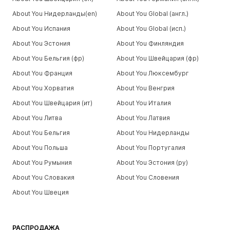
About You Нидерланды(en)
About You Global (англ.)
About You Испания
About You Global (исп.)
About You Эстония
About You Финляндия
About You Бельгия (фр)
About You Швейцария (фр)
About You Франция
About You Люксембург
About You Хорватия
About You Венгрия
About You Швейцария (ит)
About You Италия
About You Литва
About You Латвия
About You Бельгия
About You Нидерланды
About You Польша
About You Португалия
About You Румыния
About You Эстония (ру)
About You Словакия
About You Словения
About You Швеция
РАСПРОДАЖА