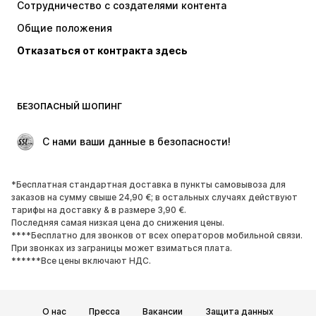
Сотрудничество с создателями контента
Костюмы и пиджаки
Пальто
Общие положения
Пляжная одежда
Плюс сайз
Отказаться от контракта здесь
Поводы
ЭКСКЛЮЗИВ
Апсайклинг
ОБУВЬ
БЕЗОПАСНЫЙ ШОПИНГ
НОВИНКИ
Модные тенденции
 С нами ваши данные в безопасности!
Ботинки и сапоги
Кроссовки и кеды
Полуботинки
Спортивная обувь
*Бесплатная стандартная доставка в пункты самовывоза для
Открытая обувь
ЭКСКЛЮЗИВ
заказов на сумму свыше 24,90 €; в остальных случаях действуют
тарифы на доставку & в размере 3,90 €.
Последняя самая низкая цена до снижения цены.
СПОРТ
****Бесплатно для звонков от всех операторов мобильной связи.
При звонках из заграницы может взиматься плата.
Спорт
Виды спорта
******Все цены включают НДС.
Спортивная обувь
Спортивные рюкзаки и сумки
Спортивные аксессуары
О нас
Пресса
Вакансии
Защита данных