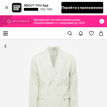
ABOUT YOU App
Перейти к приложению
(152 700)
Финальная летняя распродажа:
07
Ч
17
М
41
С
Предложения со скидками до 60%