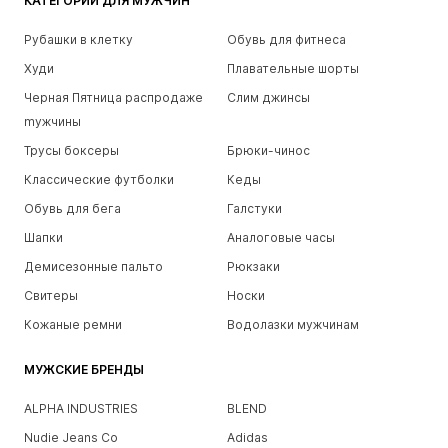
КАТЕГОРИИ ДЛЯ МУЖЧИН
Рубашки в клетку
Обувь для фитнеса
Худи
Плавательные шорты
Черная Пятница распродаже
Слим джинсы
mужчины
Трусы боксеры
Брюки-чинос
Классические футболки
Кеды
Обувь для бега
Галстуки
Шапки
Аналоговые часы
Демисезонные пальто
Рюкзаки
Свитеры
Носки
Кожаные ремни
Водолазки мужчинам
МУЖСКИЕ БРЕНДЫ
ALPHA INDUSTRIES
BLEND
Nudie Jeans Co
Adidas