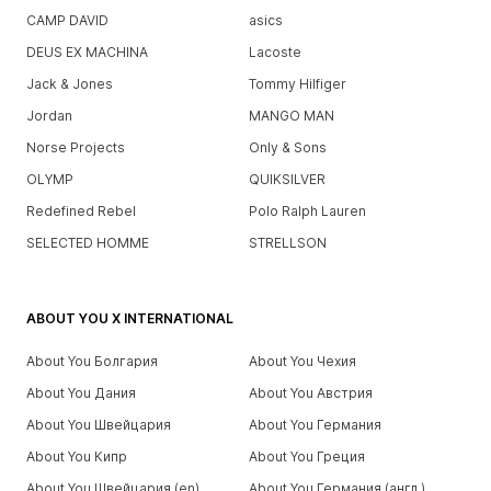
CAMP DAVID
asics
DEUS EX MACHINA
Lacoste
Jack & Jones
Tommy Hilfiger
Jordan
MANGO MAN
Norse Projects
Only & Sons
OLYMP
QUIKSILVER
Redefined Rebel
Polo Ralph Lauren
SELECTED HOMME
STRELLSON
ABOUT YOU X INTERNATIONAL
About You Болгария
About You Чехия
About You Дания
About You Австрия
About You Швейцария
About You Германия
About You Кипр
About You Греция
About You Швейцария (en)
About You Германия (англ.)