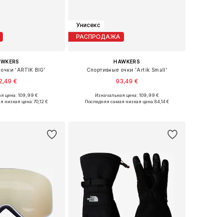
Унисекс
РАСПРОДАЖА
AWKERS
HAWKERS
очки 'ARTIK BIG'
Спортивные очки 'Artik Small'
2,49 €
93,49 €
я цена: 109,99 €
Изначальная цена: 109,99 €
размеры: Onesize
Доступные размеры: Onesize
я низкая цена:
70,12 €
Последняя самая низкая цена:
84,14 €
ь в корзину
Добавить в корзину