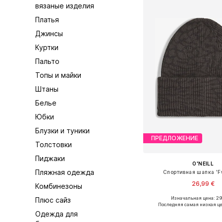
вязаные изделия
Платья
Джинсы
Куртки
Пальто
Топы и майки
Штаны
Белье
Юбки
Блузки и туники
ПРЕДЛОЖЕНИЕ
Толстовки
Пиджаки
O'NEILL
Пляжная одежда
Спортивная шапка 'F
26,99 €
Комбинезоны
Изначальная цена: 2
Плюс сайз
Доступные размеры:
Последняя самая низкая це
Одежда для
Добавить в ко