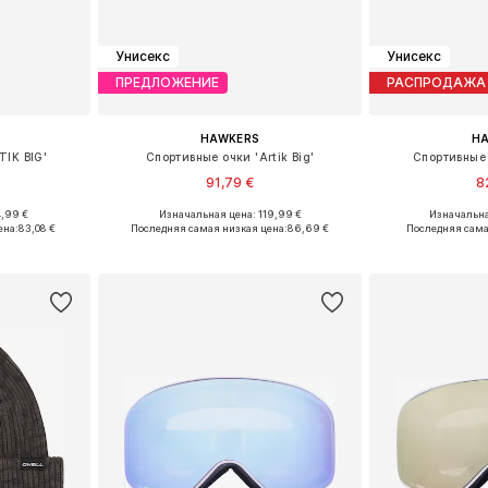
Унисекс
Унисекс
ПРЕДЛОЖЕНИЕ
РАСПРОДАЖА
HAWKERS
H
TIK BIG'
Спортивные очки 'Artik Big'
Спортивные 
91,79 €
8
4,99 €
Изначальная цена: 119,99 €
Изначальна
Onesize
Доступные размеры: Onesize
Доступные 
ена:
83,08 €
Последняя самая низкая цена:
86,69 €
Последняя сама
рзину
Добавить в корзину
Добавит