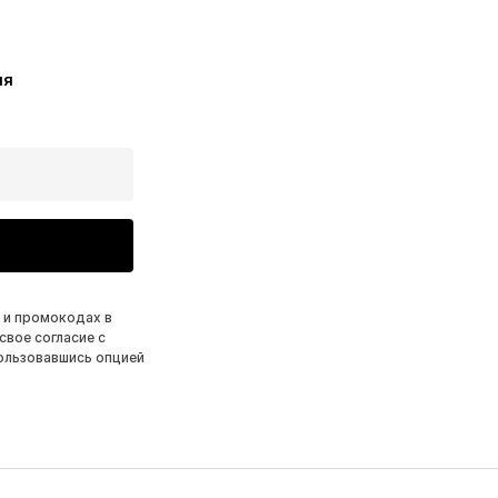
ия
 и промокодах в
свое согласие с
ользовавшись опцией