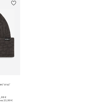
wc'cruz'
9,99 €
 55-60
на:
23,99 €
рзину