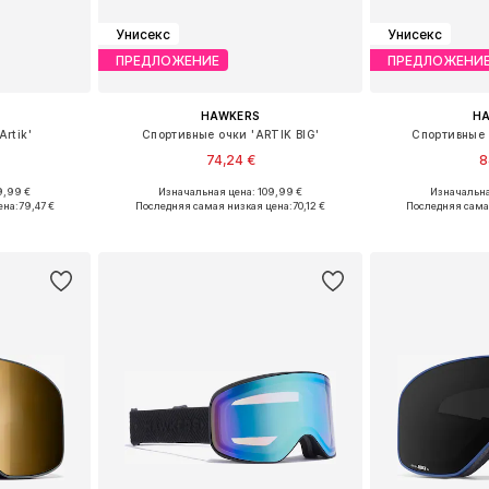
Унисекс
Унисекс
ПРЕДЛОЖЕНИЕ
ПРЕДЛОЖЕНИ
HAWKERS
H
rtik'
Спортивные очки 'ARTIK BIG'
Спортивные о
74,24 €
8
9,99 €
Изначальная цена: 109,99 €
Изначальна
Onesize
Доступные размеры: Onesize
Доступные 
ена:
79,47 €
Последняя самая низкая цена:
70,12 €
Последняя сама
рзину
Добавить в корзину
Добавит