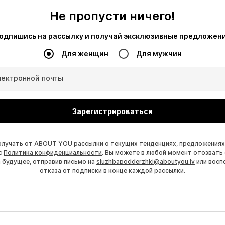
Не пропусти ничего!
одпишись на рассылку и получай эксклюзивные предложен
Для женщин
Для мужчин
лектронной почты
Зарегистрироваться
получать от ABOUT YOU рассылки о текущих тенденциях, предложениях
с
Политика конфиденциальности
. Вы можете в любой момент отозвать 
а будущее, отправив письмо на
sluzhbapodderzhki@aboutyou.lv
или восп
отказа от подписки в конце каждой рассылки.