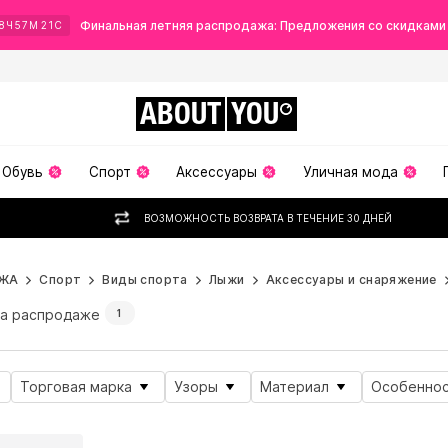
Финальная летняя распродажа: Предложения со скидками
8
Ч
57
М
20
С
ABOUT
YOU
Обувь
Спорт
Аксессуары
Уличная мода
ВОЗМОЖНОСТЬ ВОЗВРАТА В ТЕЧЕНИЕ 30 ДНЕЙ
ЖА
Спорт
Виды спорта
Лыжи
Аксессуары и снаряжение
а распродаже
1
Торговая марка
Узоры
Материал
Особенно