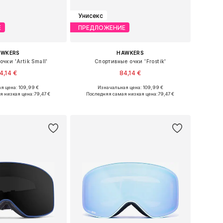
Унисекс
Е
ПРЕДЛОЖЕНИЕ
AWKERS
HAWKERS
чки 'Artik Small'
Спортивные очки 'Frostik'
4,14 €
84,14 €
я цена: 109,99 €
Изначальная цена: 109,99 €
размеры: Onesize
Доступные размеры: Onesize
я низкая цена:
79,47 €
Последняя самая низкая цена:
79,47 €
ь в корзину
Добавить в корзину