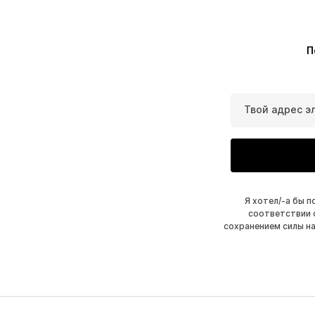
П
Твой адрес э
Я хотел/-а бы 
соответствии 
сохранением силы н