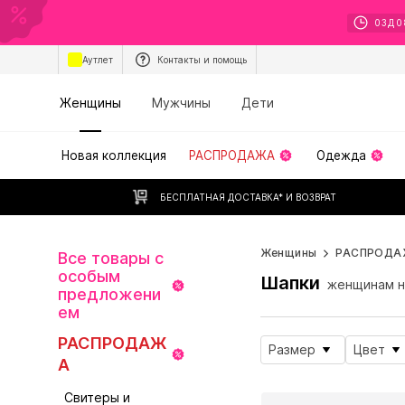
03
Д
0
Аутлет
Контакты и помощь
Женщины
Мужчины
Дети
Новая коллекция
РАСПРОДАЖА
Одежда
БЕСПЛАТНАЯ ДОСТАВКА* И ВОЗВРАТ
Женщины
РАСПРОДА
Все товары с
особым
Шапки
женщинам н
предложени
ем
РАСПРОДАЖ
Размер
Цвет
А
Свитеры и