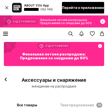
ABOUT YOU App
Перейти к приложению
(152 700)
Финальная летняя распродажа:
01
Д
07
Ч
38
М
37
С
Предложения со скидками до 60%
01
Д
07
Ч
38
М
37
С
Финальная летняя распродажа:
Предложения со скидками до 60%
Аксессуары и снаряжение
женщинам на распродаже
Все товары
Твои предложения
10