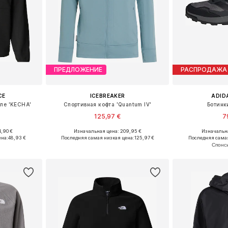
ПРЕДЛОЖЕНИЕ
РАСПРОДАЖА
CE
ICEBREAKER
ADID
иле 'KECHA'
Спортивная кофта 'Quantum IV'
Ботинки
125,97 €
7
,90 €
Изначальная цена: 209,95 €
Изначальна
M, L, XL
Доступные размеры: S, M, L, XL, XXL
Доступно мн
ена:
48,93 €
Последняя самая низкая цена:
125,97 €
Последняя самая
рзину
Добавить в корзину
Добавит