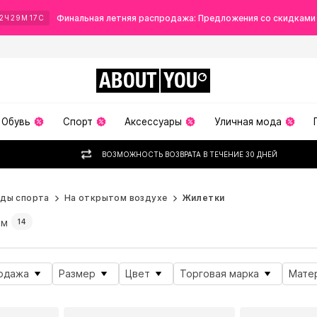
Финальная летняя распродажа: Предложения со скидками
2
Ч
29
М
15
С
ABOUT
YOU
Обувь
Спорт
Аксессуары
Уличная мода
ВОЗМОЖНОСТЬ ВОЗВРАТА В ТЕЧЕНИЕ 30 ДНЕЙ
иды спорта
На открытом воздухе
Жилетки
ам
14
одажа
Размер
Цвет
Торговая марка
Мате