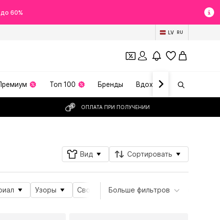
 до 60%
LV
RU
Премиум
Топ 100
Бренды
Вдохновение
ОПЛАТА ПРИ ПОЛУЧЕНИИ
Вид
Сортировать
риал
Узоры
Свойства продукта
Больше фильтров
Вид спорта