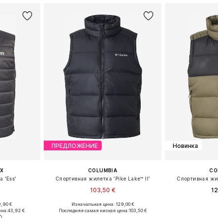
ПРЕДЛОЖЕНИЕ
Новинка
X
COLUMBIA
CO
 'Ess'
Спортивная жилетка 'Pike Lake™ II'
Спортивная жил
103,50 €
12
,90 €
Изначальная цена: 129,00 €
Доступные размеры: S Размеры на средний рост
Доступные размеры: S, M, L, XL
Доступные ра
ена:
43,92 €
Последняя самая низкая цена:
103,50 €