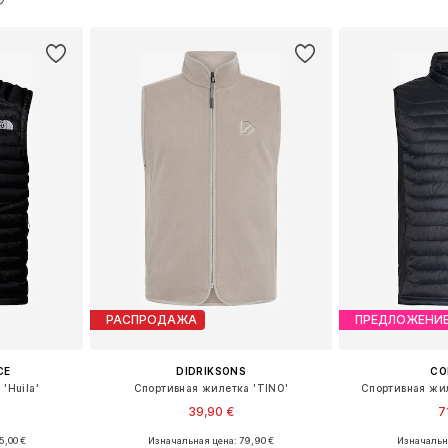
рзину
Добавить в корзину
Добавит
РАСПРОДАЖА
ПРЕДЛОЖЕНИ
CE
DIDRIKSONS
CO
'Huila'
Спортивная жилетка 'TINO'
Спортивная жил
39,90 €
7
5,00 €
Изначальная цена: 79,90 €
Изначальна
S, M, L
Доступные размеры: S
Доступные 