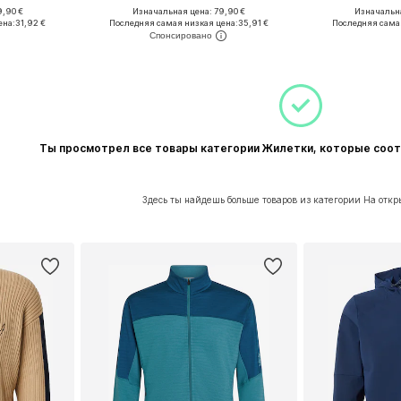
9,90 €
Изначальная цена: 79,90 €
Изначальна
ы: XS
Доступные размеры: L
Доступн
ена:
31,92 €
Последняя самая низкая цена:
35,91 €
Последняя сама
рзину
Добавить в корзину
Добавит
Ты просмотрел все товары категории Жилетки, которые соо
Здесь ты найдешь больше товаров из категории На откр