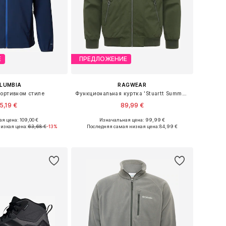
Е
ПРЕДЛОЖЕНИЕ
LUMBIA
RAGWEAR
портивном стиле
Функциональная куртка 'Stuartt Summer Youmodo'
5,19 €
89,99 €
+
3
я цена: 109,00 €
Изначальная цена: 99,99 €
змеры: S, M, L, XL
Доступно множество размеров
изкая цена:
63,68 €
-13%
Последняя самая низкая цена:
84,99 €
ь в корзину
Добавить в корзину