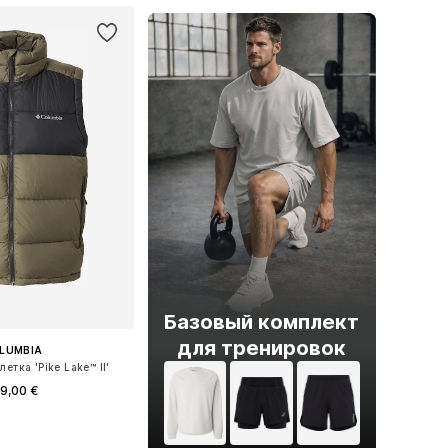
Базовый комплект
для тренировок
LUMBIA
етка 'Pike Lake™ II'
9,00 €
змеры: S, M, L, XL