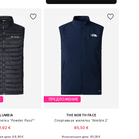
ь в корзину
Е
ПРЕДЛОЖЕНИЕ
LUMBIA
THE NORTH FACE
етка 'Powder Pass™'
Спортивная жилетка 'Nimble 2'
1,92 €
85,50 €
я цена: 89,90 €
Изначальная цена: 95,00 €
размеры: M, XXL
Доступные размеры: S, M