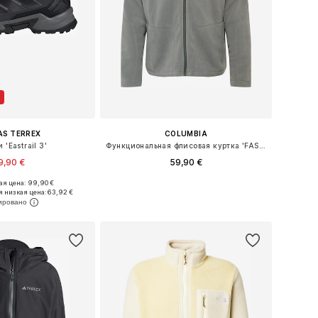
AS TERREX
COLUMBIA
 'Eastrail 3'
Функциональная флисовая куртка 'FAST TREK II'
9,90 €
59,90 €
+
3
я цена: 99,90 €
ожество размеров
Доступные размеры: S, M, L, XL
 низкая цена:
63,92 €
ь в корзину
Добавить в корзину