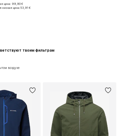
я цена: 99,90 €
ые размеры: S
я низкая цена:
53,91 €
ь в корзину
тветствуют твоим фильтрам
ытом воздухе