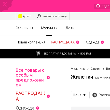
03
Д
0
Аутлет
Контакты и помощь
Женщины
Мужчины
Дети
Новая коллекция
РАСПРОДАЖА
Одежда
БЕСПЛАТНАЯ ДОСТАВКА* И ВОЗВРАТ
Мужчины
Спорт
В
Все товары с
особым
Жилетки
мужчин
предложени
ем
РАСПРОДАЖ
Цена
Распр
А
Одежда