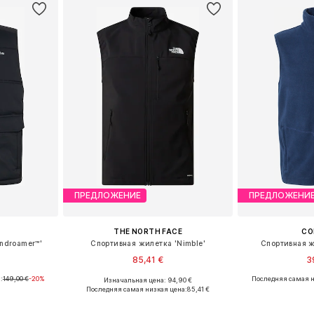
ПРЕДЛОЖЕНИЕ
ПРЕДЛОЖЕНИ
THE NORTH FACE
CO
ndroamer™'
Спортивная жилетка 'Nimble'
Спортивная ж
85,41 €
3
:
149,00 €
-20%
Последняя самая н
Изначальная цена: 94,90 €
M, L, XL
Доступные размеры: S, M, XL
Доступные р
Последняя самая низкая цена:
85,41 €
рзину
Добавить в корзину
Добавит