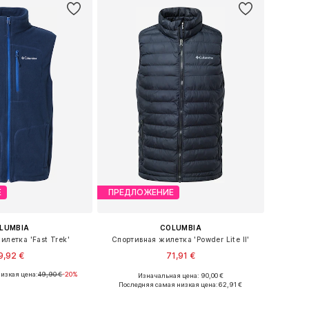
Е
ПРЕДЛОЖЕНИЕ
LUMBIA
COLUMBIA
илетка 'Fast Trek'
Спортивная жилетка 'Powder Lite II'
9,92 €
71,91 €
изкая цена:
49,90 €
-20%
Изначальная цена: 90,00 €
азмеры: M, L, XL
Доступные размеры: S, M, L, XL, XXL
Последняя самая низкая цена:
62,91 €
ь в корзину
Добавить в корзину