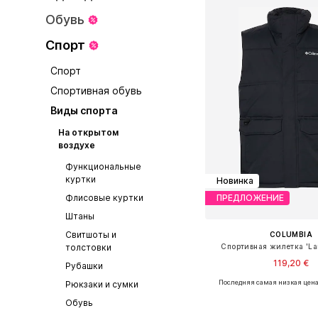
Обувь
Спорт
Спорт
Спортивная обувь
Виды спорта
На открытом
воздухе
Функциональные
куртки
Новинка
Флисовые куртки
ПРЕДЛОЖЕНИЕ
Штаны
Свитшоты и
COLUMBIA
Спортивная жилетка 'La
толстовки
119,20 €
Рубашки
Последняя самая низкая цена
Рюкзаки и сумки
Доступные размеры: S, 
Обувь
Добавить в ко