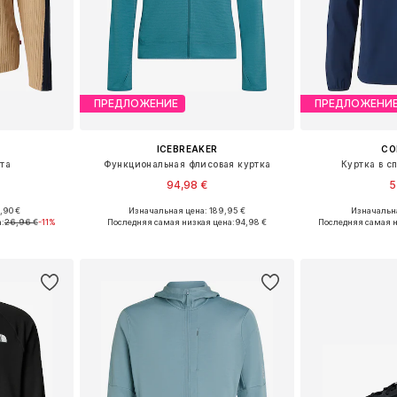
ПРЕДЛОЖЕНИЕ
ПРЕДЛОЖЕНИ
ICEBREAKER
CO
та
Функциональная флисовая куртка
Куртка в с
94,98 €
5
,90 €
Изначальная цена: 189,95 €
Изначальна
M, L, XL
Доступные размеры: S, M, L
Доступные ра
:
26,96 €
-11%
Последняя самая низкая цена:
94,98 €
Последняя самая н
рзину
Добавить в корзину
Добавит