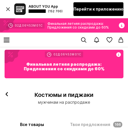
ABOUT YOU App
Перейти к приложению
(152 700)
Финальная летняя распродажа:
02
Д
06
Ч
52
М
59
С
Предложения со скидками до 60%
02
Д
06
Ч
52
М
59
С
Финальная летняя распродажа:
Предложения со скидками до 60%
Костюмы и пиджаки
мужчинам на распродаже
Все товары
Твои предложения
166