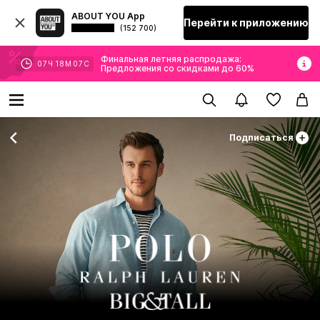
ABOUT YOU App
Перейти к приложению
(152 700)
Финальная летняя распродажа:
07
Ч
18
М
06
С
Предложения со скидками до 60%
Подписаться