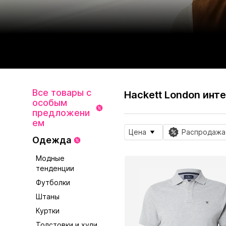
Все товары с
Hackett London инт
особым
предложени
ем
Цена
Распродажа
Одежда
Модные
тенденции
Футболки
Штаны
Куртки
Толстовки и худи