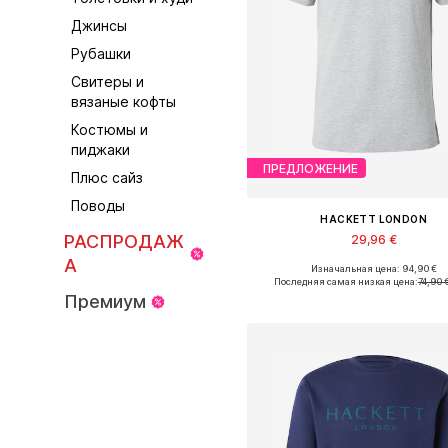
Джинсы
Рубашки
Свитеры и
вязаные кофты
Костюмы и
пиджаки
ПРЕДЛОЖЕНИЕ
Плюс сайз
Поводы
HACKETT LONDON
РАСПРОДАЖ
29,96 €
А
Изначальная цена: 94,90 €
Доступные размеры: M, L, XL, 
Последняя самая низкая цена:
74,90 
Премиум
Добавить в корзин