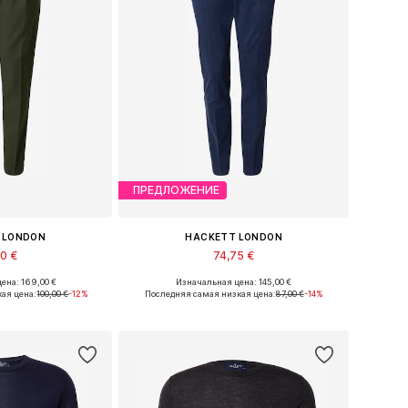
ПРЕДЛОЖЕНИЕ
 LONDON
HACKETT LONDON
50 €
74,75 €
ена: 169,00 €
Изначальная цена: 145,00 €
6, 48-50, 50-52, 54
Доступные размеры: 32 x Обычный, 34 x Обычный, 36 x Обычный
ая цена:
100,00 €
-12%
Последняя самая низкая цена:
87,00 €
-14%
в корзину
Добавить в корзину