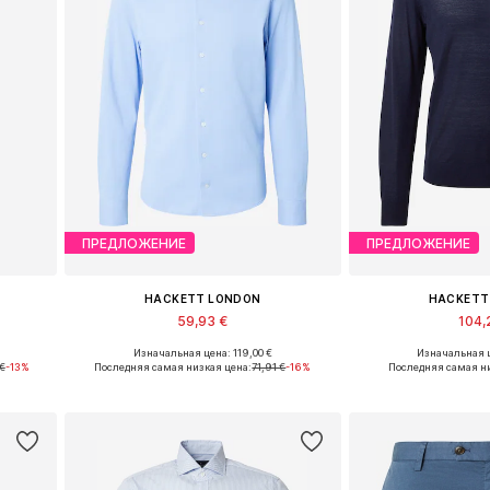
ПРЕДЛОЖЕНИЕ
ПРЕДЛОЖЕНИЕ
HACKETT LONDON
HACKETT
59,93 €
104,
Изначальная цена: 119,00 €
Изначальная ц
в
Доступные размеры: L, XL
Доступные разм
€
-13%
Последняя самая низкая цена:
71,91 €
-16%
Последняя самая ни
у
Добавить в корзину
Добавить 