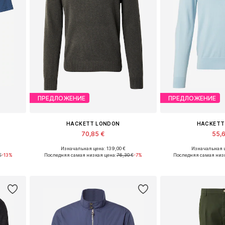
ПРЕДЛОЖЕНИЕ
ПРЕДЛОЖЕНИЕ
HACKETT LONDON
HACKETT
70,85 €
55,
Изначальная цена: 139,00 €
Изначальная ц
L
Доступные размеры: S, M, L
Доступные разм
€
-13%
Последняя самая низкая цена:
76,30 €
-7%
Последняя самая низк
у
Добавить в корзину
Добавить 