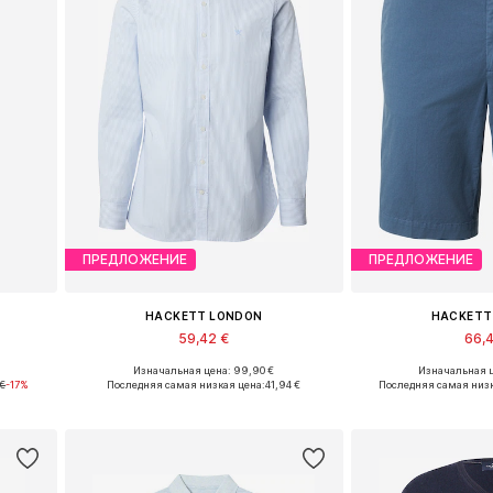
ПРЕДЛОЖЕНИЕ
ПРЕДЛОЖЕНИЕ
HACKETT LONDON
HACKETT
59,42 €
66,
Изначальная цена: 99,90 €
Изначальная ц
Доступные размеры: 32 x Обычный, 34 x Обычный
Доступные размеры: L, XL
Доступные разме
 €
-17%
Последняя самая низкая цена:
41,94 €
Последняя самая низк
у
Добавить в корзину
Добавить 