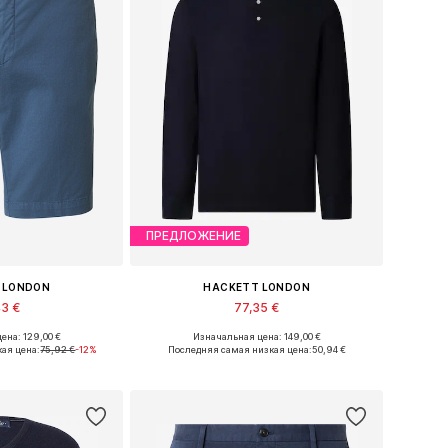
ПРЕДЛОЖЕНИЕ
 LONDON
HACKETT LONDON
43 €
77,35 €
ена: 129,00 €
Изначальная цена: 149,00 €
ры: 30, 32, 34
Доступные размеры: S, M
ая цена:
75,92 €
-12%
Последняя самая низкая цена:
50,94 €
в корзину
Добавить в корзину