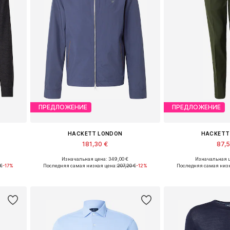
ПРЕДЛОЖЕНИЕ
ПРЕДЛОЖЕНИЕ
HACKETT LONDON
HACKETT
181,30 €
87,
Изначальная цена: 349,00 €
Изначальная ц
L
Доступные размеры: S, M, L, XL, XXL
Доступные размеры: 4
€
-17%
Последняя самая низкая цена:
207,20 €
-12%
Последняя самая низк
у
Добавить в корзину
Добавить 