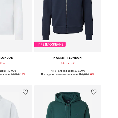
ПРЕДЛОЖЕНИЕ
 LONDON
HACKETT LONDON
30 €
146,25 €
ена: 149,00 €
Изначальная цена: 279,00 €
ы: M, L, XL, XXL
Доступные размеры: S, M, L, XL
кая цена:
87,20 €
-12%
Последняя самая низкая цена:
156,00 €
-6%
в корзину
Добавить в корзину