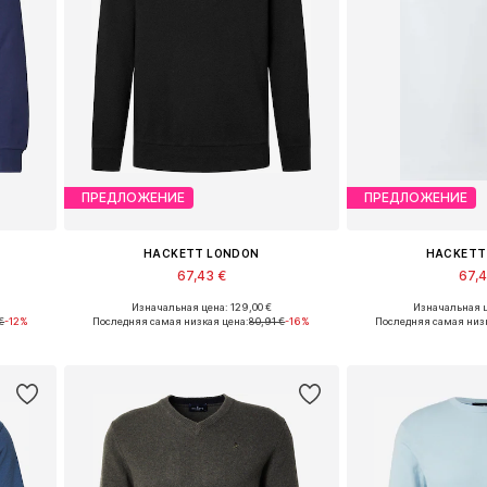
ПРЕДЛОЖЕНИЕ
ПРЕДЛОЖЕНИЕ
HACKETT LONDON
HACKETT
67,43 €
67,
Изначальная цена: 129,00 €
Изначальная ц
XL
Доступные размеры: M, L, XL
Доступные разм
€
-12%
Последняя самая низкая цена:
80,91 €
-16%
Последняя самая низк
у
Добавить в корзину
Добавить 