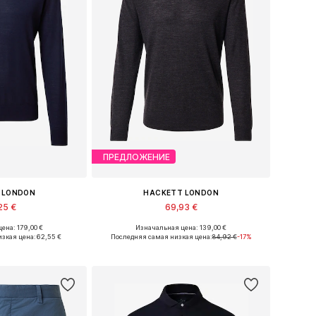
ПРЕДЛОЖЕНИЕ
 LONDON
HACKETT LONDON
25 €
69,93 €
ена: 179,00 €
Изначальная цена: 139,00 €
еры: S, L, XL
Доступные размеры: M, L
зкая цена:
62,55 €
Последняя самая низкая цена:
84,92 €
-17%
в корзину
Добавить в корзину