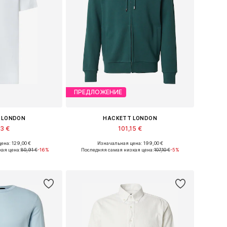
ПРЕДЛОЖЕНИЕ
 LONDON
HACKETT LONDON
43 €
101,15 €
ена: 129,00 €
Изначальная цена: 199,00 €
еры: M, L, XL
Доступные размеры: M, L, XL
ая цена:
80,91 €
-16%
Последняя самая низкая цена:
107,10 €
-5%
в корзину
Добавить в корзину