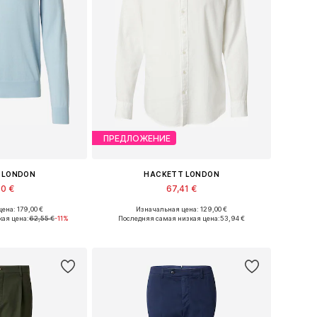
ПРЕДЛОЖЕНИЕ
 LONDON
HACKETT LONDON
60 €
67,41 €
ена: 179,00 €
Изначальная цена: 129,00 €
еры: M, L, XL
Доступные размеры: M, L, XL
ая цена:
62,55 €
-11%
Последняя самая низкая цена:
53,94 €
в корзину
Добавить в корзину