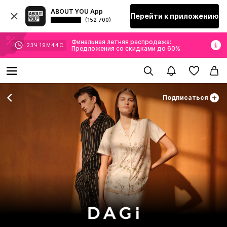
ABOUT YOU App
Перейти к приложению
(152 700)
Финальная летняя распродажа:
23
Ч
19
М
43
С
Предложения со скидками до 60%
Подписаться