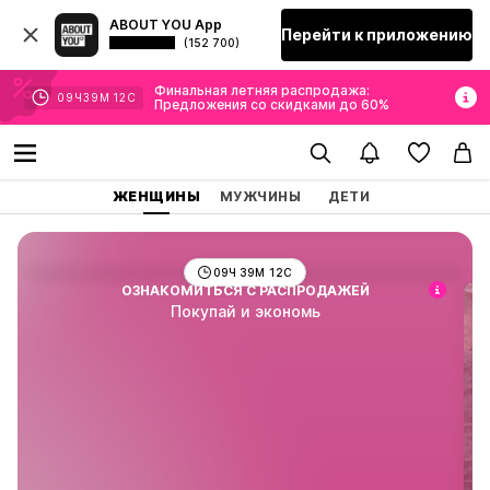
ABOUT YOU App
Перейти к приложению
(152 700)
Финальная летняя распродажа:
09
Ч
39
М
11
С
Предложения со скидками до 60%
Финальная летняя распродажа:
Предложения со скидками до
ЖЕНЩИНЫ
МУЖЧИНЫ
ДЕТИ
60%
09
Ч
39
М
11
С
ОЗНАКОМИТЬСЯ С РАСПРОДАЖЕЙ
Покупай и экономь