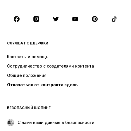
Дети (рост 92-140)
Подростки (рост 140-176)
БРЕНДЫ
Next
NAME IT
ADIDAS SPORTSWEAR
Nike Sportswear
СЛУЖБА ПОДДЕРЖКИ
SUPERFIT
ADIDAS ORIGINALS
Контакты и помощь
NIKE
WE Fashion
Сотрудничество с создателями контента
Общие положения
Отказаться от контракта здесь
БЕЗОПАСНЫЙ ШОПИНГ
 С нами ваши данные в безопасности!