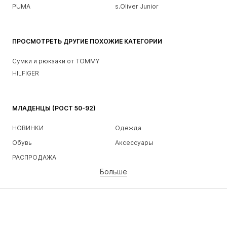
PUMA
s.Oliver Junior
ПРОСМОТРЕТЬ ДРУГИЕ ПОХОЖИЕ КАТЕГОРИИ
Сумки и рюкзаки от TOMMY
HILFIGER
МЛАДЕНЦЫ (РОСТ 50-92)
НОВИНКИ
Одежда
Обувь
Аксессуары
РАСПРОДАЖА
Больше
ДЕВОЧКИ
Дети (рост 92-140)
Подростки (рост 140-176)
МАЛЬЧИКИ