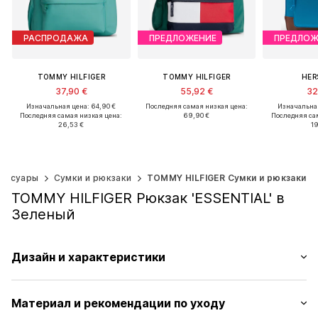
РАСПРОДАЖА
ПРЕДЛОЖЕНИЕ
ПРЕДЛОЖ
TOMMY HILFIGER
TOMMY HILFIGER
HER
37,90 €
55,92 €
32
Изначальная цена: 64,90 €
Последняя самая низкая цена:
Изначальная
Последняя самая низкая цена:
69,90 €
Последняя са
26,53 €
19
Доступные размеры: One Size
Доступные размеры: One Size
Добавить в корзину
Добавить в корзину
Добавить
ессуары
Сумки и рюкзаки
TOMMY HILFIGER Сумки и рюкзаки
TOMMY HILFIGER Рюкзак 'ESSENTIAL' в
Зеленый
Дизайн и характеристики
Застежка-молния по периметру
Материал и рекомендации по уходу
Просторное основное отделение