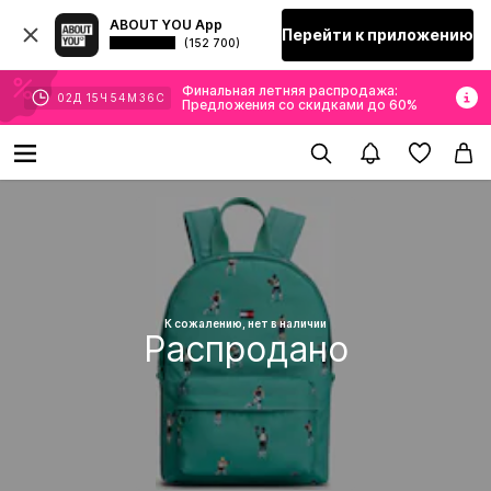
ABOUT YOU App
Перейти к приложению
(152 700)
Финальная летняя распродажа:
02
Д
15
Ч
54
М
36
С
Предложения со скидками до 60%
К сожалению, нет в наличии
Распродано