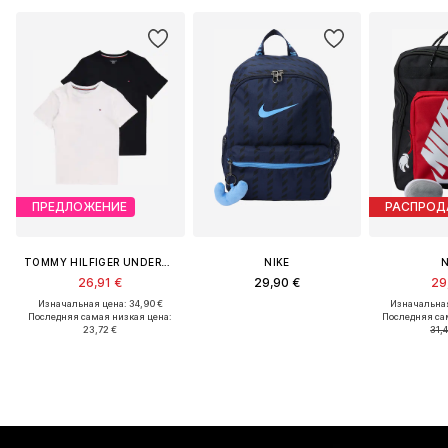
ПРЕДЛОЖЕНИЕ
РАСПРО
TOMMY HILFIGER UNDERWEAR
NIKE
N
26,91 €
29,90 €
29
Изначальная цена: 34,90 €
Изначальная
Последняя самая низкая цена:
Последняя са
23,72 €
31,4