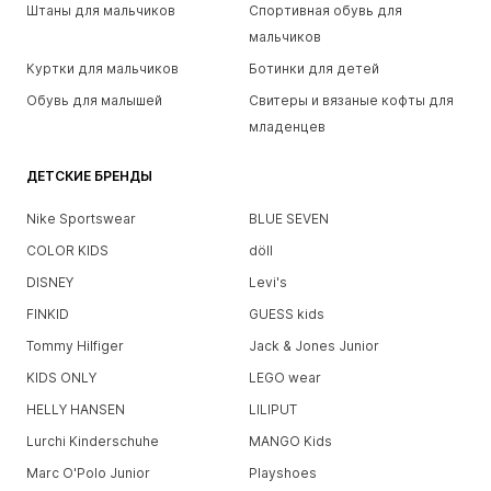
Штаны для мальчиков
Спортивная обувь для
мальчиков
Куртки для мальчиков
Ботинки для детей
Обувь для малышей
Свитеры и вязаные кофты для
младенцев
ДЕТСКИЕ БРЕНДЫ
Nike Sportswear
BLUE SEVEN
COLOR KIDS
döll
DISNEY
Levi's
FINKID
GUESS kids
Tommy Hilfiger
Jack & Jones Junior
KIDS ONLY
LEGO wear
HELLY HANSEN
LILIPUT
Lurchi Kinderschuhe
MANGO Kids
Marc O'Polo Junior
Playshoes