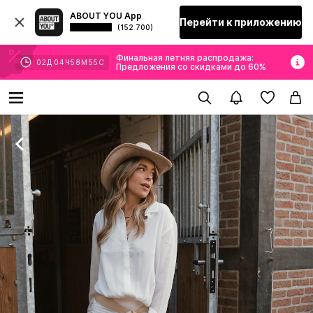
ABOUT YOU App
Перейти к приложению
(152 700)
Финальная летняя распродажа:
02
Д
04
Ч
58
М
54
С
Предложения со скидками до 60%