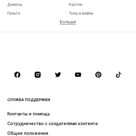
Джинсы
Куртки
Пальто
Топы и майки
Больше
Штаны
Белье
Юбки
Блузки и туники
Толстовки
Пиджаки
Пляжная одежда
Комбинезоны
Плюс сайз
Одежда для беременных
Обувь
Спорт
Аксессуары
Премиум
ОДЕЖДА
СЛУЖБА ПОДДЕРЖКИ
НОВИНКИ
Модные тенденции
Платья
Джинсы
Контакты и помощь
Топы и майки
Штаны
Сотрудничество с создателями контента
Куртки
Свитеры и вязаные изделия
Общие положения
Белье
Блузки и туники