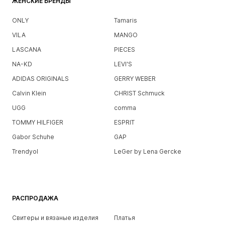
ЖЕНСКИЕ БРЕНДЫ
ONLY
Tamaris
VILA
MANGO
LASCANA
PIECES
NA-KD
LEVI'S
ADIDAS ORIGINALS
GERRY WEBER
Calvin Klein
CHRIST Schmuck
UGG
comma
TOMMY HILFIGER
ESPRIT
Gabor Schuhe
GAP
Trendyol
LeGer by Lena Gercke
РАСПРОДАЖА
Свитеры и вязаные изделия
Платья