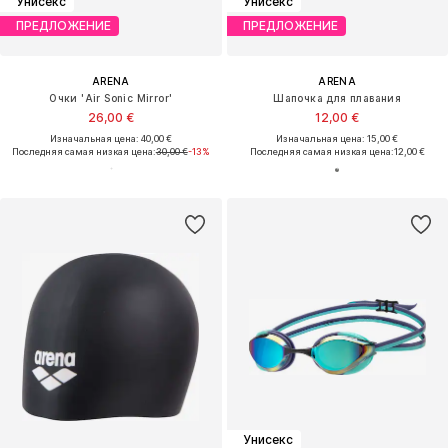
Унисекс
Унисекс
ПРЕДЛОЖЕНИЕ
ПРЕДЛОЖЕНИЕ
ARENA
ARENA
Очки 'Air Sonic Mirror'
Шапочка для плавания
26,00 €
12,00 €
Изначальная цена: 40,00 €
Изначальная цена: 15,00 €
Последняя самая низкая цена:
30,00 €
-13%
Последняя самая низкая цена:
12,00 €
Унисекс