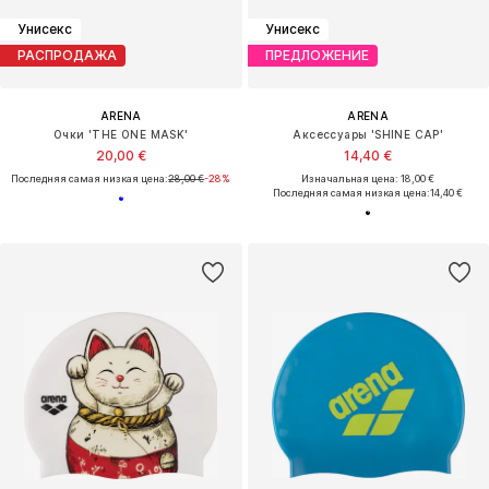
Унисекс
Унисекс
РАСПРОДАЖА
ПРЕДЛОЖЕНИЕ
ARENA
ARENA
Очки 'THE ONE MASK'
Аксессуары 'SHINE CAP'
20,00 €
14,40 €
Последняя самая низкая цена:
28,00 €
-28%
Изначальная цена: 18,00 €
Последняя самая низкая цена:
14,40 €