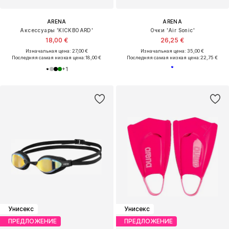
ARENA
ARENA
Аксессуары 'KICKBOARD'
Очки 'Air Sonic'
18,00 €
26,25 €
Изначальная цена: 27,00 €
Изначальная цена: 35,00 €
Последняя самая низкая цена:
18,00 €
Последняя самая низкая цена:
22,75 €
+
1
Унисекс
Унисекс
ПРЕДЛОЖЕНИЕ
ПРЕДЛОЖЕНИЕ