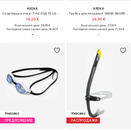
ARENA
ARENA
Спортивные очки 'THE ONE PLUS WOMAN'
Трубка для плавания 'SWIM SNORKEL PRO III'
19,20 €
24,30 €
Изначальная цена: 24,00 €
Изначальная цена: 37,00 €
Последняя самая низкая цена:
16,80 €
Последняя самая низкая цена:
21,60 €
Унисекс
Унисекс
ПРЕДЛОЖЕНИЕ
РАСПРОДАЖА