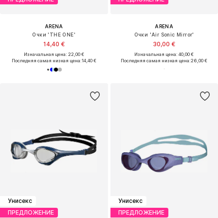
ARENA
ARENA
Очки 'THE ONE'
Очки 'Air Sonic Mirror'
14,40 €
30,00 €
Изначальная цена: 22,00 €
Изначальная цена: 40,00 €
Последняя самая низкая цена:
14,40 €
Последняя самая низкая цена:
26,00 €
Унисекс
Унисекс
ПРЕДЛОЖЕНИЕ
ПРЕДЛОЖЕНИЕ