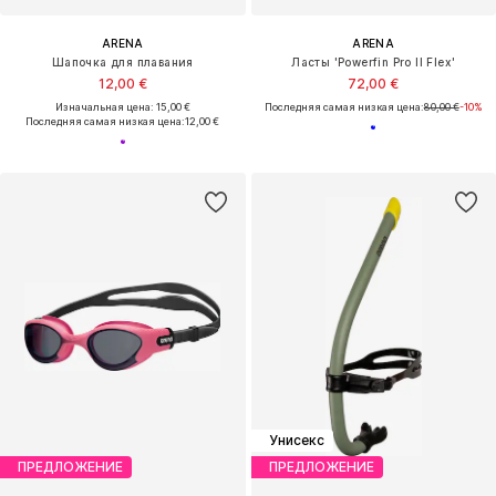
ARENA
ARENA
Шапочка для плавания
Ласты 'Powerfin Pro II Flex'
12,00 €
72,00 €
Изначальная цена: 15,00 €
Последняя самая низкая цена:
80,00 €
-10%
Последняя самая низкая цена:
12,00 €
Унисекс
ПРЕДЛОЖЕНИЕ
ПРЕДЛОЖЕНИЕ