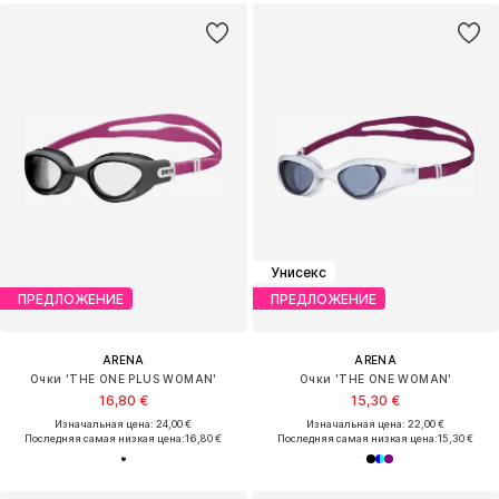
Унисекс
ПРЕДЛОЖЕНИЕ
ПРЕДЛОЖЕНИЕ
ARENA
ARENA
Очки 'THE ONE PLUS WOMAN'
Очки 'THE ONE WOMAN'
16,80 €
15,30 €
Изначальная цена: 24,00 €
Изначальная цена: 22,00 €
Последняя самая низкая цена:
16,80 €
Последняя самая низкая цена:
15,30 €