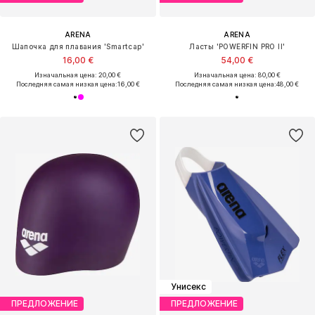
ARENA
ARENA
Шапочка для плавания 'Smartcap'
Ласты 'POWERFIN PRO II'
16,00 €
54,00 €
Изначальная цена: 20,00 €
Изначальная цена: 80,00 €
Последняя самая низкая цена:
16,00 €
Последняя самая низкая цена:
48,00 €
Унисекс
ПРЕДЛОЖЕНИЕ
ПРЕДЛОЖЕНИЕ