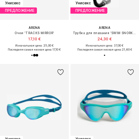
Унисекс
Унисекс
ПРЕДЛОЖЕНИЕ
ПРЕДЛОЖЕНИЕ
ARENA
ARENA
Очки 'TRACKS MIRROR'
Трубка для плавания 'SWIM SNORKEL PRO III'
17,10 €
24,30 €
Изначальная цена: 25,00 €
Изначальная цена: 37,00 €
Последняя самая низкая цена:
17,10 €
Последняя самая низкая цена:
21,60 €
Унисекс
Унисекс