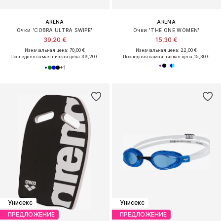
ARENA
ARENA
Очки 'COBRA ULTRA SWIPE'
Очки 'THE ONE WOMEN'
39,20 €
15,30 €
Изначальная цена: 70,00 €
Изначальная цена: 22,00 €
Последняя самая низкая цена:
39,20 €
Последняя самая низкая цена:
15,30 €
+
1
Унисекс
Унисекс
ПРЕДЛОЖЕНИЕ
ПРЕДЛОЖЕНИЕ