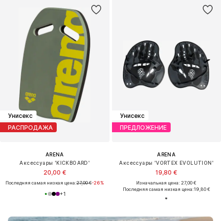
Унисекс
Унисекс
РАСПРОДАЖА
ПРЕДЛОЖЕНИЕ
ARENA
ARENA
Аксессуары 'KICKBOARD'
Аксессуары 'VORTEX EVOLUTION'
20,00 €
19,80 €
Последняя самая низкая цена:
27,00 €
-26%
Изначальная цена: 27,00 €
Последняя самая низкая цена:
19,80 €
+
1