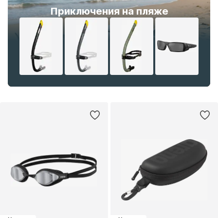
Приключения на пляже