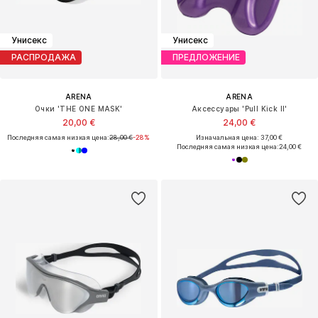
Унисекс
Унисекс
РАСПРОДАЖА
ПРЕДЛОЖЕНИЕ
ARENA
ARENA
Очки 'THE ONE MASK'
Аксессуары 'Pull Kick II'
20,00 €
24,00 €
Последняя самая низкая цена:
28,00 €
-28%
Изначальная цена: 37,00 €
Последняя самая низкая цена:
24,00 €