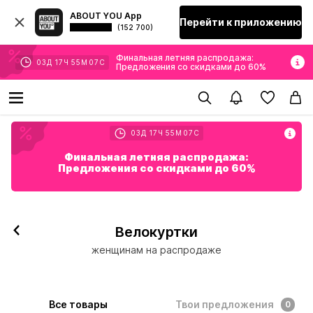
ABOUT YOU App
Перейти к приложению
(152 700)
Финальная летняя распродажа:
03
Д
17
Ч
55
М
05
С
Предложения со скидками до 60%
03
Д
17
Ч
55
М
05
С
Финальная летняя распродажа:
Предложения со скидками до 60%
Велокуртки
женщинам на распродаже
Все товары
Твои предложения
0