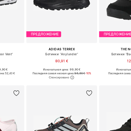
ПРЕДЛОЖЕНИЕ
ПРЕДЛОЖЕНИ
ADIDAS TERREX
THE N
or Vent'
Ботинки 'Anylander'
Ботинки 'Bac
80,91 €
12
9,90 €
Изначальная цена: 99,90 €
Изначальна
Доступные размеры: 37,5 Европейские размеры, 38 Европейские размеры, 38,5 Европейские размеры, 39 Европейские размеры, 39,5, 41 Европейские размеры
Доступно множество размеров
Доступно мн
ена:
52,43 €
Последняя самая низкая цена:
89,90 €
-10%
Последняя самая
рзину
Добавить в корзину
Добавит