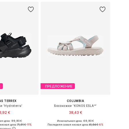
Е
ПРЕДЛОЖЕНИЕ
AS TERREX
COLUMBIA
и 'Hydroterra'
Босоножки 'KONOS ESLA™'
3,92 €
38,43 €
я цена: 99,90 €
Изначальная цена: 69,90 €
змеры: 36,5-37, 38
Доступные размеры: 40, 41
низкая цена:
71,91 €
-11%
Последняя самая низкая цена:
41,94 €
-8%