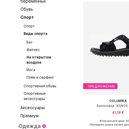
беременных
Обувь
Спорт
Спорт
Виды спорта
Бег
Фитнес
На открытом
воздухе
Йога
Пляж и серфинг
Спортивная обувь
ПРЕДЛОЖЕНИЕ
Спортивные
аксессуары
COLUMBIA
Босоножки 'KONOS 
Аксессуары
41,18 €
Премиум
Изначальная цена: 6
Доступные размеры: 
Одежда
Последняя самая низкая цен