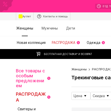
01
Д
1
Аутлет
Контакты и помощь
Женщины
Мужчины
Дети
Новая коллекция
РАСПРОДАЖА
Одежда
БЕСПЛАТНАЯ ДОСТАВКА* И ВОЗВРАТ
Женщины
РАСПРОДА
Все товары с
особым
Трекинговые с
предложени
ем
РАСПРОДАЖ
Цена
Скидка
А
Свитеры и