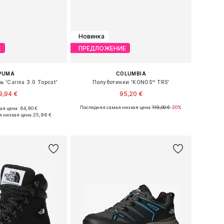
Новинка
Е
ПРЕДЛОЖЕНИЕ
PUMA
COLUMBIA
ь 'Carina 3.0 Topcat'
Полуботинки 'KONOS™ TRS'
9,94 €
95,20 €
Последняя самая низкая цена:
119,00 €
-20%
я цена: 64,90 €
ожество размеров
Доступно множество размеров
 низкая цена:
25,96 €
ь в корзину
Добавить в корзину