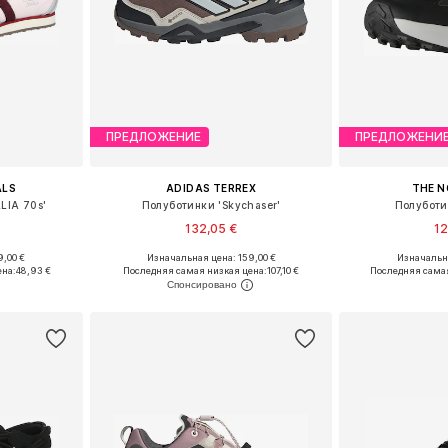
ПРЕДЛОЖЕНИЕ
ПРЕДЛОЖЕНИ
ALS
ADIDAS TERREX
THE N
LIA 70s'
Полуботинки 'Skychaser'
Полуботи
132,05 €
12
+
1
9,00 €
Изначальная цена: 159,00 €
Изначальна
размеров
Доступно множество размеров
Доступно мн
ена:
48,93 €
Последняя самая низкая цена:
107,10 €
Последняя самая
рзину
Добавить в корзину
Добавит