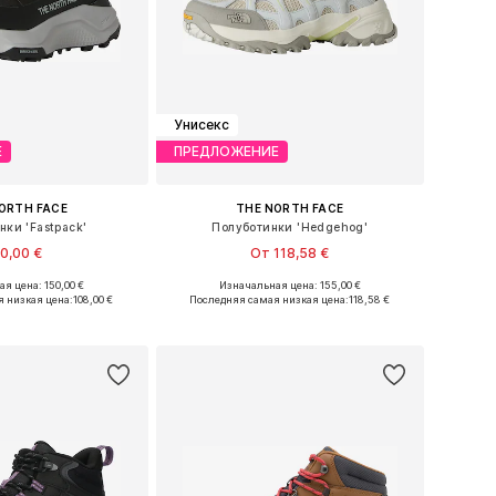
Унисекс
Е
ПРЕДЛОЖЕНИЕ
ORTH FACE
THE NORTH FACE
нки 'Fastpack'
Полуботинки 'Hedgehog'
0,00 €
От 118,58 €
я цена: 150,00 €
Изначальная цена: 155,00 €
ожество размеров
Доступно множество размеров
 низкая цена:
108,00 €
Последняя самая низкая цена:
118,58 €
ь в корзину
Добавить в корзину