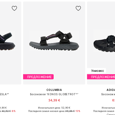
Унисекс
ПРЕДЛОЖЕНИЕ
ПРЕДЛОЖЕНИ
COLUMBIA
ADID
ESLA™'
Босоножки 'KONOS GLOBETROT™'
Босоножк
34,39 €
6
9,90 €
Изначальная цена: 52,90 €
Изначальна
38, 41
Доступные размеры: 38, 40
Доступные ра
а:
43,92 €
-6%
Последняя самая низкая цена:
39,68 €
-13%
Последняя самая 