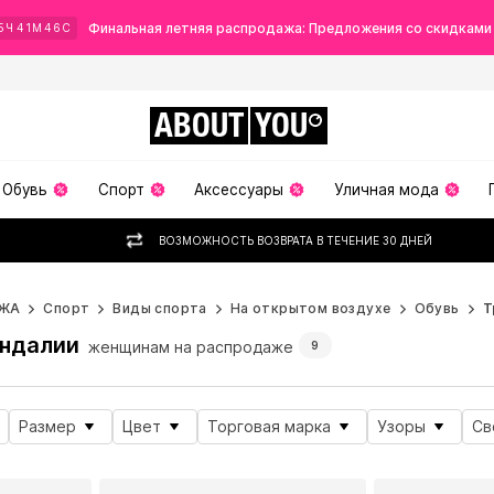
Финальная летняя распродажа: Предложения со скидками
5
Ч
41
М
44
С
ABOUT
YOU
Обувь
Спорт
Аксессуары
Уличная мода
ВОЗМОЖНОСТЬ ВОЗВРАТА В ТЕЧЕНИЕ 30 ДНЕЙ
ЖА
Спорт
Виды спорта
На открытом воздухе
Обувь
Т
андалии
женщинам на распродаже
9
Размер
Цвет
Торговая марка
Узоры
Св