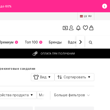
 до 60%
LV
RU
Премиум
Топ 100
Бренды
Вдохновение
ОПЛАТА ПРИ ПОЛУЧЕНИИ
рекинговые сандалии
Вид
Сортировать
ойства продукта
Материал
Больше фильтров
Особенности
Мемб