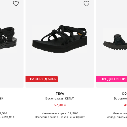
РАСПРОДАЖА
ПРЕДЛОЖЕНИ
TEVA
CO
EK'
Босоножки 'KENA'
Босонож
57,90 €
4
9,00 €
Изначальная цена: 69,90 €
Изначальн
размеров
Доступные размеры: 37
Доступные ра
ена:
89,91 €
Последняя самая низкая цена:
40,53 €
Последняя сама
рзину
Добавить в корзину
Добавит