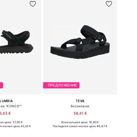
Е
ПРЕДЛОЖЕНИЕ
LUMBIA
TEVA
ки 'KONOS™'
Босоножки
3,43 €
58,41 €
ая цена: 57,90 €
Изначальная цена: 74,90 €
змеры: 37, 38, 39
Доступные размеры: 37
я низкая цена:
43,43 €
Последняя самая низкая цена:
46,67 €
ь в корзину
Добавить в корзину