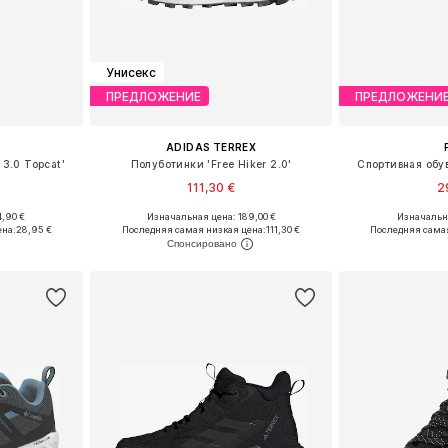
Унисекс
ПРЕДЛОЖЕНИЕ
ПРЕДЛОЖЕНИ
ADIDAS TERREX
 3.0 Topcat'
Полуботинки 'Free Hiker 2.0'
Спортивная обув
111,30 €
2
,90 €
Изначальная цена: 189,00 €
Изначальна
размеров
Доступно множество размеров
Доступно мн
ена:
28,95 €
Последняя самая низкая цена:
111,30 €
Последняя самая
рзину
Добавить в корзину
Добавит