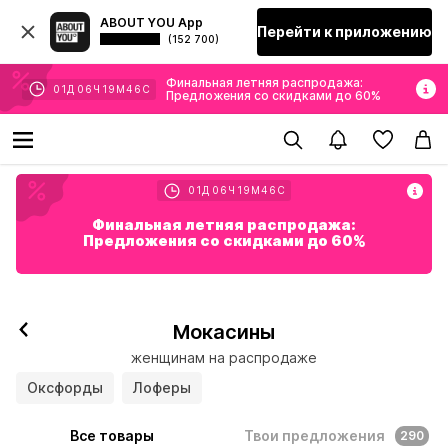
ABOUT YOU App
Перейти к приложению
(152 700)
Финальная летняя распродажа:
01
Д
06
Ч
19
М
44
С
Предложения со скидками до 60%
01
Д
06
Ч
19
М
44
С
Финальная летняя распродажа:
Предложения со скидками до 60%
Мокасины
женщинам на распродаже
Оксфорды
Лоферы
Все товары
Твои предложения
290