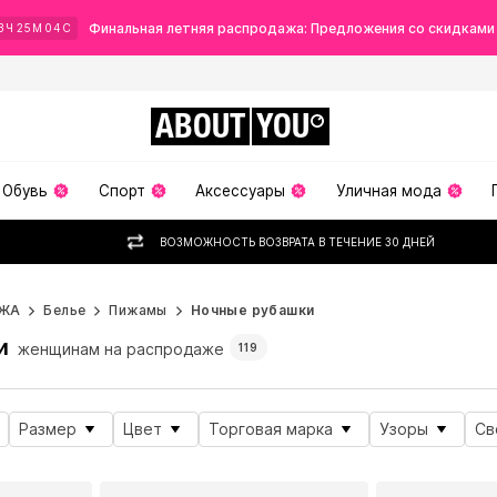
Финальная летняя распродажа: Предложения со скидками
3
Ч
25
М
02
С
ABOUT
YOU
Обувь
Спорт
Аксессуары
Уличная мода
ВОЗМОЖНОСТЬ ВОЗВРАТА В ТЕЧЕНИЕ 30 ДНЕЙ
ЖА
Белье
Пижамы
Ночные рубашки
и
женщинам на распродаже
119
Размер
Цвет
Торговая марка
Узоры
Св