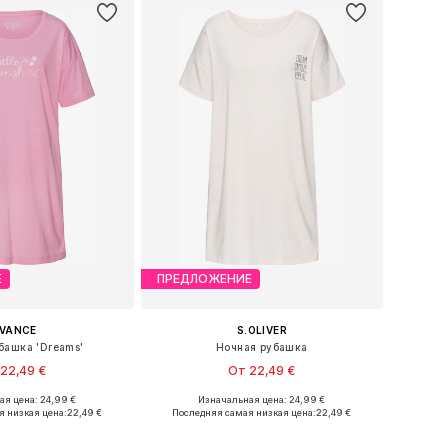
Е
ПРЕДЛОЖЕНИЕ
IVANCE
S.OLIVER
башка 'Dreams'
Ночная рубашка
22,49 €
От 22,49 €
я цена: 24,99 €
Изначальная цена: 24,99 €
еры: XS, XS-S, M, XL
Доступные размеры: XS-S, M, L, XL
я низкая цена:
22,49 €
Последняя самая низкая цена:
22,49 €
ь в корзину
Добавить в корзину