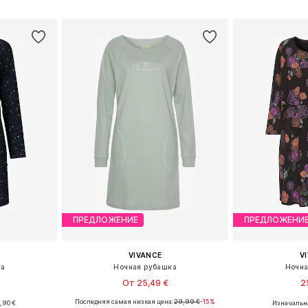
рзину
Добавить в корзину
Добавит
ПРЕДЛОЖЕНИЕ
ПРЕДЛОЖЕНИ
VIVANCE
V
ка
Ночная рубашка
Ночна
От 25,49 €
2
Последняя самая низкая цена:
29,99 €
-15%
,90 €
Изначальна
 S, M, L
Доступные размеры: XS, XS-S, L