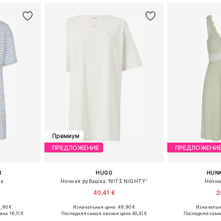
Премиум
ПРЕДЛОЖЕНИЕ
ПРЕДЛОЖЕНИ
R
HUGO
HUN
ка
Ночная рубашка 'NITE NIGHTY'
Ночна
40,41 €
2
,90 €
Изначальная цена: 49,90 €
Изначальна
 M-L, XL-XXL
Доступные размеры: XS, S, M, L
Доступные разм
ена:
16,11 €
Последняя самая низкая цена:
40,41 €
Последняя сама