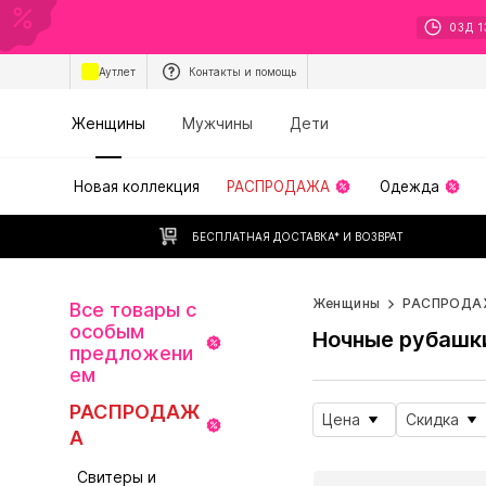
03
Д
1
Аутлет
Контакты и помощь
Женщины
Мужчины
Дети
Новая коллекция
РАСПРОДАЖА
Одежда
БЕСПЛАТНАЯ ДОСТАВКА* И ВОЗВРАТ
Женщины
РАСПРОДА
Все товары с
особым
Ночные рубашк
предложени
ем
РАСПРОДАЖ
Цена
Скидка
А
Свитеры и