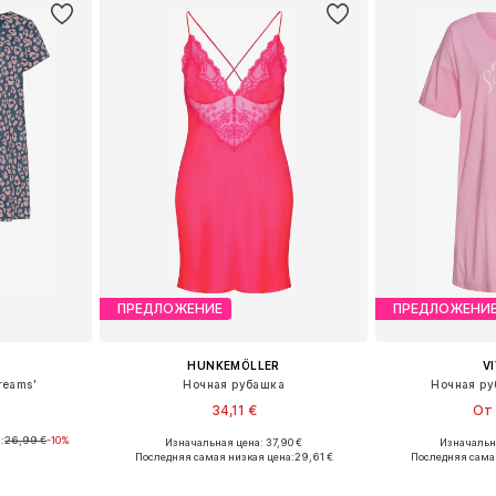
ПРЕДЛОЖЕНИЕ
ПРЕДЛОЖЕНИ
HUNKEMÖLLER
V
reams'
Ночная рубашка
Ночная ру
34,11 €
От 
:
26,99 €
-10%
Изначальная цена: 37,90 €
Изначальна
S, S-M, L-XL
Доступные размеры: XS, S, M, L, XL
Доступные разм
Последняя самая низкая цена:
29,61 €
Последняя сама
рзину
Добавить в корзину
Добавит