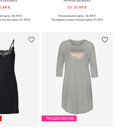
я рубашка
Ночная рубашка
0,49 €
От 31,49 €
я цена: 44,99 €
Изначальная цена: 34,99 €
ры: XXS-XS, S-M, L-XL
Доступно множество размеров
 низкая цена:
35,99 €
Последняя самая низкая цена:
31,49 €
ь в корзину
Добавить в корзину
ПРЕДЛОЖЕНИЕ