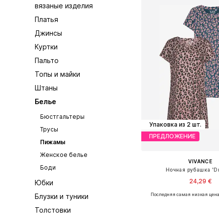
вязаные изделия
Платья
Джинсы
Куртки
Пальто
Топы и майки
Штаны
Белье
Бюстгальтеры
Упаковка из 2 шт.
Трусы
ПРЕДЛОЖЕНИЕ
Пижамы
Женское белье
VIVANCE
Боди
Ночная рубашка 'D
24,29 €
Юбки
Последняя самая низкая цена
Блузки и туники
Доступные размеры: XXS-X
Толстовки
Добавить в ко