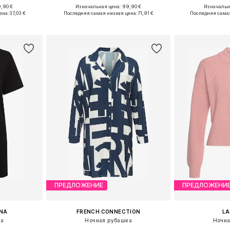
,90 €
Изначальная цена: 99,90 €
Изначальна
, M, L, XL
Доступные размеры: XS, S, M, L
Доступные ра
ена:
37,03 €
Последняя самая низкая цена:
71,91 €
Последняя самая
рзину
Добавить в корзину
Добавит
ПРЕДЛОЖЕНИЕ
ПРЕДЛОЖЕНИ
ANA
FRENCH CONNECTION
L
ка
Ночная рубашка
Ночна