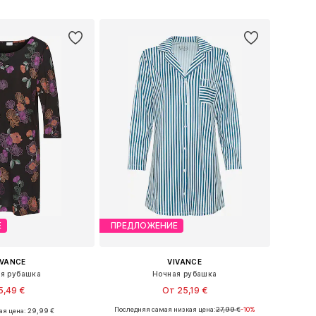
ь в корзину
Добавить в корзину
Е
ПРЕДЛОЖЕНИЕ
IVANCE
VIVANCE
я рубашка
Ночная рубашка
5,49 €
От 25,19 €
Последняя самая низкая цена:
27,99 €
-10%
я цена: 29,99 €
Доступные размеры: XXS-XS, S-M, L-XL, XXL-XXXL
Доступные размеры: XXS-XS, S-M, L-XL