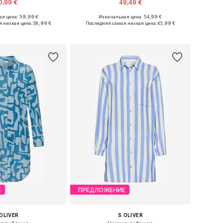
0,99 €
49,49 €
я цена: 59,99 €
Изначальная цена: 54,99 €
еры: XS, XS-S, M, L
Доступные размеры: XS, S, M, L, XL, XXL
 низкая цена:
38,99 €
Последняя самая низкая цена:
43,99 €
ь в корзину
Добавить в корзину
Е
ПРЕДЛОЖЕНИЕ
OLIVER
S.OLIVER