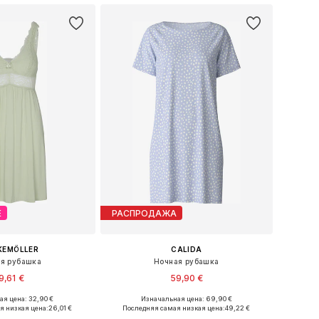
Е
РАСПРОДАЖА
KEMÖLLER
CALIDA
я рубашка
Ночная рубашка
9,61 €
59,90 €
я цена: 32,90 €
Изначальная цена: 69,90 €
еры: XS, S, M, L, XL
Доступные размеры: S, M, L, XL
я низкая цена:
26,01 €
Последняя самая низкая цена:
49,22 €