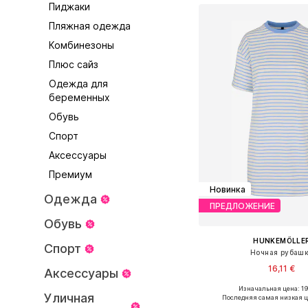
Пиджаки
Пляжная одежда
Комбинезоны
Плюс сайз
Одежда для
беременных
Обувь
Спорт
Аксессуары
Премиум
Новинка
Одежда
ПРЕДЛОЖЕНИЕ
Обувь
HUNKEMÖLLE
Спорт
Ночная рубаш
16,11 €
Аксессуары
Изначальная цена: 19
Доступные размеры: XS-S,
Уличная
Последняя самая низкая ц