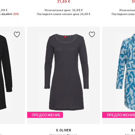
31,49 €
5
,99 €
Изначальная цена: 34,99 €
Изначальна
Доступные размеры: S-M, L-XL, XXL-XXXL, 4XL-5XL
Доступно множество размеров
Доступные разм
:
22,49 €
-20%
Последняя самая низкая цена:
24,49 €
Последняя самая
рзину
Добавить в корзину
Добавит
ПРЕДЛОЖЕНИЕ
ПРЕДЛОЖЕНИ
S.OLIVER
S.