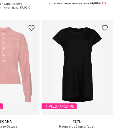
Последняя самая низкая цена:
24,99 €
-10%
я цена: 49,90 €
змеры: S, M, L, XL
Доступно множество размеров
 низкая цена:
35,92 €
ь в корзину
Добавить в корзину
Е
ПРЕДЛОЖЕНИЕ
ASCANA
TEYLI
я рубашка
Ночная рубашка 'Luzi'