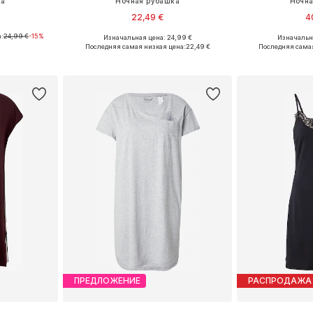
ка
Ночная рубашка
Ночна
22,49 €
4
:
24,99 €
-15%
Изначальная цена: 24,99 €
Изначальна
XS-S, M, L
Доступные размеры: XS, XS-S, M, L
Доступные разме
Последняя самая низкая цена:
22,49 €
Последняя самая
рзину
Добавить в корзину
Добавит
ПРЕДЛОЖЕНИЕ
РАСПРОДАЖА