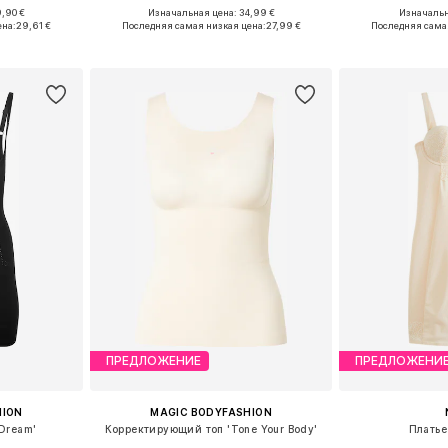
,90 €
Изначальная цена: 34,99 €
Изначальн
M, L, XL
Доступные размеры: XXL-XXXL, 6XL-7XL
Доступные размер
ена:
29,61 €
Последняя самая низкая цена:
27,99 €
Последняя сама
рзину
Добавить в корзину
Добавит
ПРЕДЛОЖЕНИЕ
ПРЕДЛОЖЕНИ
HION
MAGIC BODYFASHION
'Dream'
Корректирующий топ 'Tone Your Body'
Платье