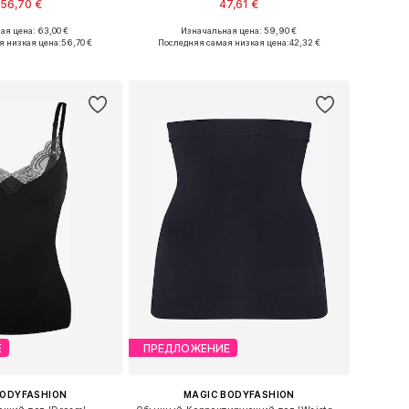
56,70 €
47,61 €
я цена: 63,00 €
Изначальная цена: 59,90 €
ожество размеров
Доступные размеры: S, M, L, XL
я низкая цена:
56,70 €
Последняя самая низкая цена:
42,32 €
ь в корзину
Добавить в корзину
Е
ПРЕДЛОЖЕНИЕ
BODYFASHION
MAGIC BODYFASHION