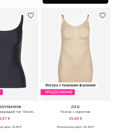
ь в корзину
Фигура с пышными формами
Е
ПРЕДЛОЖЕНИЕ
BODYFASHION
ZIZZI
Обычный Корректирующий топ 'Dream Cami'
Платье с корсетом
9,67 €
35,99 €
я цена: 34,90 €
Изначальная цена: 39,99 €
ры: S, M, L, XL, XXL
Доступные размеры: XXL-XXXL, 6XL-7XL