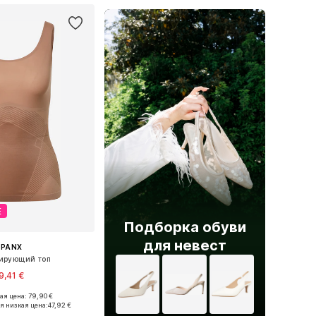
Е
Подборка обуви
для невест
SPANX
ирующий топ
9,41 €
я цена: 79,90 €
азмеры: XS, S, M
я низкая цена:
47,92 €