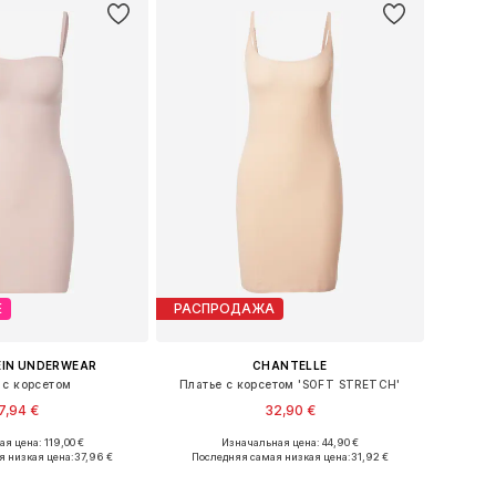
Е
РАСПРОДАЖА
EIN UNDERWEAR
CHANTELLE
 с корсетом
Платье с корсетом 'SOFT STRETCH'
7,94 €
32,90 €
я цена: 119,00 €
Изначальная цена: 44,90 €
еры: XS, S, M, L, XL
Доступные размеры: XS, M, XL
я низкая цена:
37,96 €
Последняя самая низкая цена:
31,92 €
ь в корзину
Добавить в корзину