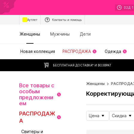
02
Д
1
Аутлет
Контакты и помощь
Женщины
Мужчины
Дети
Новая коллекция
РАСПРОДАЖА
Одежда
БЕСПЛАТНАЯ ДОСТАВКА* И ВОЗВРАТ
Женщины
РАСПРОДА
Все товары с
особым
Корректирующи
предложени
ем
РАСПРОДАЖ
Цена
Скидка
А
Свитеры и