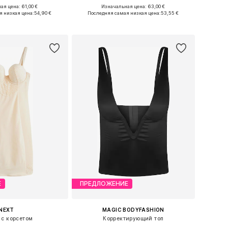
ая цена: 61,00 €
Изначальная цена: 63,00 €
ы: M, L, XL, XXL, XXXL
Доступно множество размеров
я низкая цена:
54,90 €
Последняя самая низкая цена:
53,55 €
ь в корзину
Добавить в корзину
Е
ПРЕДЛОЖЕНИЕ
NEXT
MAGIC BODYFASHION
 с корсетом
Корректирующий топ