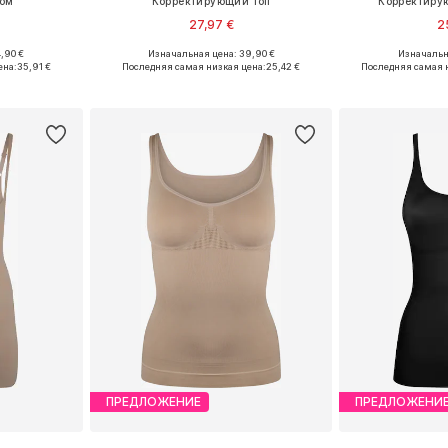
том
Корректирующий топ
Корректирую
27,97 €
2
,90 €
Изначальная цена: 39,90 €
Изначальн
M, L, XXL
Доступные размеры: S, M, L, XL, XXL
Доступные разме
ена:
35,91 €
Последняя самая низкая цена:
25,42 €
Последняя самая 
рзину
Добавить в корзину
Добавит
ПРЕДЛОЖЕНИЕ
ПРЕДЛОЖЕНИ