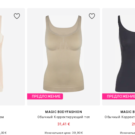
рзину
Добавить в корзину
Добавит
ПРЕДЛОЖЕНИЕ
ПРЕДЛОЖЕНИ
MAGIC BODYFASHION
MAGIC 
том
Обычный Корректирующий топ
31,41 €
2
,00 €
Изначальная цена: 39,90 €
Изначальна
размеров
Доступные размеры: S, M, L, XL, XXL
Доступные разме