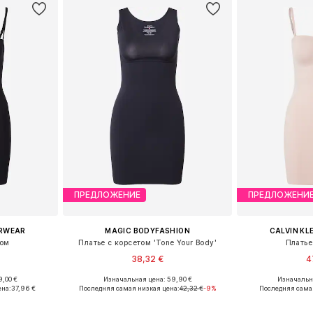
ПРЕДЛОЖЕНИЕ
ПРЕДЛОЖЕНИ
ERWEAR
MAGIC BODYFASHION
CALVIN KL
том
Платье с корсетом 'Tone Your Body'
Платье
38,32 €
4
9,00 €
Изначальная цена: 59,90 €
Изначальна
, M, L, XL
Доступные размеры: S, M, L, XL, XXL
Доступные разм
ена:
37,96 €
Последняя самая низкая цена:
42,32 €
-9%
Последняя сама
рзину
Добавить в корзину
Добавит