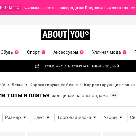
Финальная летняя распродажа: Предложения со скидками
1
Ч
54
М
40
С
ABOUT
YOU
Обувь
Спорт
Аксессуары
Уличная мода
ВОЗМОЖНОСТЬ ВОЗВРАТА В ТЕЧЕНИЕ 30 ДНЕЙ
ЖА
Белье
Корректирующее белье
Корректирующие топы и
е топы и платья
женщинам на распродаже
44
Размер
Цвет
Торговая марка
Узоры
Св