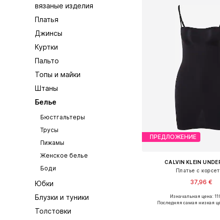
вязаные изделия
Платья
Джинсы
Куртки
Пальто
Топы и майки
Штаны
Белье
Бюстгальтеры
Трусы
ПРЕДЛОЖЕНИЕ
Пижамы
Женское белье
CALVIN KLEIN UND
Боди
Платье с корсе
37,96 €
Юбки
Блузки и туники
Изначальная цена: 11
Доступные размеры: XS, S
Последняя самая низкая ц
Толстовки
Добавить в ко