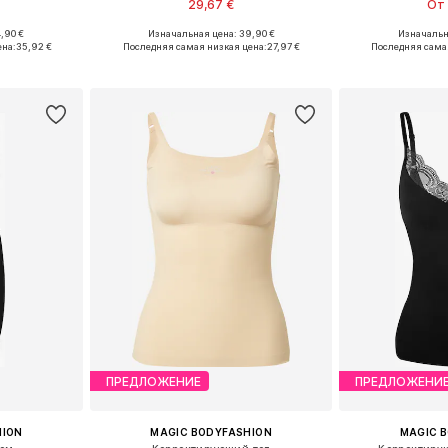
29,67 €
От 
,90 €
Изначальная цена: 39,90 €
Изначальна
 L, XL, XXL
Доступные размеры: S, M, L, XXL
Доступно мн
ена:
35,92 €
Последняя самая низкая цена:
27,97 €
Последняя сама
рзину
Добавить в корзину
Добавит
ПРЕДЛОЖЕНИЕ
ПРЕДЛОЖЕНИ
HION
MAGIC BODYFASHION
MAGIC 