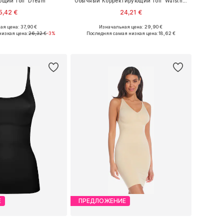
щий топ 'Dream'
Обычный Корректирующий топ 'Waistnipper'
5,42 €
24,21 €
ая цена: 37,90 €
Изначальная цена: 29,90 €
ры: S, M, L, XL, XXL
Доступные размеры: S, M, L, XL
низкая цена:
26,32 €
-3%
Последняя самая низкая цена:
18,62 €
ь в корзину
Добавить в корзину
Е
ПРЕДЛОЖЕНИЕ