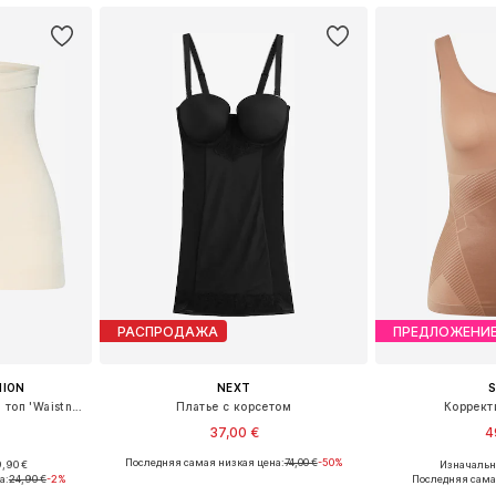
РАСПРОДАЖА
ПРЕДЛОЖЕНИ
HION
NEXT
Обычный Корректирующий топ 'Waistnipper'
Платье с корсетом
Коррект
37,00 €
4
Последняя самая низкая цена:
74,00 €
-50%
,90 €
Изначальна
M, L, XL
Доступно множество размеров
Доступные р
а:
24,90 €
-2%
Последняя сама