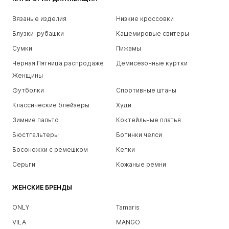
Вязаные изделия
Низкие кроссовки
Блузки-рубашки
Кашемировые свитеры
Сумки
Пижамы
Черная Пятница распродаже
Демисезонные куртки
Женщины
Футболки
Спортивные штаны
Классические блейзеры
Худи
Зимние пальто
Коктейльные платья
Бюстгальтеры
Ботинки челси
Босоножки с ремешком
Кепки
Серьги
Кожаные ремни
ЖЕНСКИЕ БРЕНДЫ
ONLY
Tamaris
VILA
MANGO