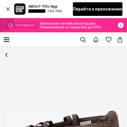
ABOUT YOU App
Перейти к приложению
(152 700)
Финальная летняя распродажа:
13
Ч
56
М
20
С
Предложения со скидками до 60%