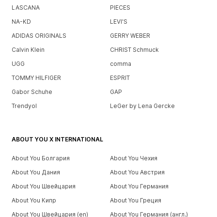
LASCANA
PIECES
NA-KD
LEVI'S
ADIDAS ORIGINALS
GERRY WEBER
Calvin Klein
CHRIST Schmuck
UGG
comma
TOMMY HILFIGER
ESPRIT
Gabor Schuhe
GAP
Trendyol
LeGer by Lena Gercke
ABOUT YOU X INTERNATIONAL
About You Болгария
About You Чехия
About You Дания
About You Австрия
About You Швейцария
About You Германия
About You Кипр
About You Греция
About You Швейцария (en)
About You Германия (англ.)