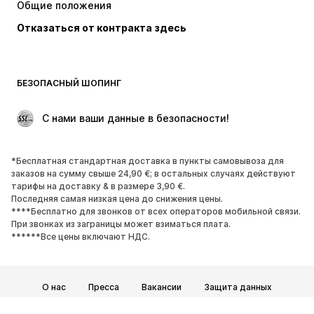
Общие положения
Белье
Блузки и туники
Отказаться от контракта здесь
Пальто
Юбки
Пляжная одежда
Толстовки
Пиджаки
Комбинезоны
БЕЗОПАСНЫЙ ШОПИНГ
Плюс сайз
Одежда для беременных
Поводы
ЭКСКЛЮЗИВ
 С нами ваши данные в безопасности!
Апсайклинг
*Бесплатная стандартная доставка в пункты самовывоза для
ОБУВЬ
заказов на сумму свыше 24,90 €; в остальных случаях действуют
тарифы на доставку & в размере 3,90 €.
НОВИНКИ
Модные тенденции
Последняя самая низкая цена до снижения цены.
****Бесплатно для звонков от всех операторов мобильной связи.
Кроссовки и кеды
Ботинки
При звонках из заграницы может взиматься плата.
Лодочки и туфли на высоких
Сапоги
******Все цены включают НДС.
каблуках
Босоножки
Полуботинки
О нас
Пресса
Вакансии
Защита данных
Спортивная обувь
Балетки
Общие условия и положения
Юридические сведения
Пантолеты
Тапки