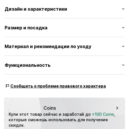
Дизайн и характеристики
Однотонные цвета
Размер и посадка
Кожа
Круглый носок
Высота каблука: Плоский каблук (0-3 см)
Эластичные вставки
Материал и рекомендации по уходу
Профилированная подошва
Таблица размеров
Усиленная пятка
Верх: Кожа
Функциональность
Прочная ткань
Подкладка и вкладная стелька: Синтетика
Печать лейблов
Внешняя подошва: Пластмасса
Гибкая подошва
Стиль кроссовок: Sneakerina
Содержит нетекстильные части животного
Сообщить о проблеме правового характера
Кожа-велюр
происхождения: да
Эластичная лента
Страна происхождения: Вьетнам
Артикул
PUMc3dd001000001
Coins
Купи этот товар сейчас и заработай до 
+100 Coins
, 
которые сможешь использовать для получения 
скидок.