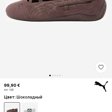
99,90 €
99,90 €
вкл. НДС
вкл. НДС
Цвет
:
Шоколадный