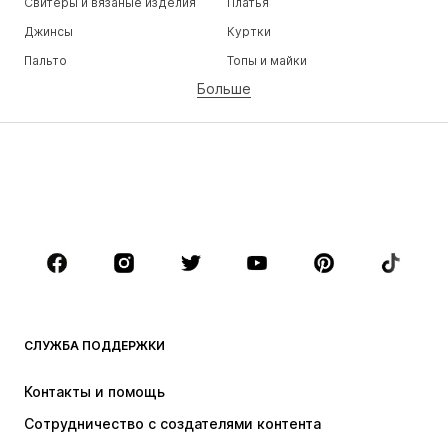
Свитеры и вязаные изделия
Платья
Джинсы
Куртки
Пальто
Топы и майки
Больше
Штаны
Белье
Юбки
Блузки и туники
Толстовки
Пиджаки
Пляжная одежда
Комбинезоны
Плюс сайз
Одежда для беременных
Обувь
Спорт
Аксессуары
Премиум
ОДЕЖДА
СЛУЖБА ПОДДЕРЖКИ
НОВИНКИ
Модные тенденции
Платья
Джинсы
Контакты и помощь
Топы и майки
Штаны
Сотрудничество с создателями контента
Куртки
Свитеры и вязаные изделия